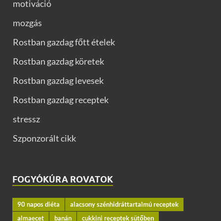
motiváció
mozgás
Rostban gazdag főtt ételek
Rostban gazdag köretek
Rostban gazdag levesek
Rostban gazdag receptek
stressz
Szponzorált cikk
FOGYÓKÚRA ROVATOK
90 napos diéta
alacsony szénhidráttartalmú receptek
almaecet
banán
cukkini receptek sütőben