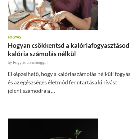
FOGYÁS
Hogyan csökkentsd a kalóriafogyasztásod
kalória számolás nélkül
by
Fogyás coachinggal
Elképzelhető, hogy a kalóriaszámolás nélküli fogyás
és az egészséges életmód fenntartása kihívást
jelent számodra a …