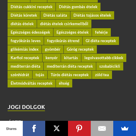
Diétás cukkini receptek
Diétás gombás ételek
Diétás köretek
Diétás saláta
Diétás tojásos ételek
diétás ételek
diétás ételek csirkemellből
Egészséges édességek
Egészséges ételek
fehérje
fogyókúrás leves
fogyókúrás étrend
GI diéta receptek
glikémiás index
gyömbér
Görög receptek
Karfiol receptek
kenyér
kitartás
legolvasottabb cikkek
mediterrán diéta
mediterrán diéta receptek
szobabicikli
szénhidrát
tojás
Túrós diétás receptek
zöld tea
Életmódváltás receptek
éhség
JOGI DOLGOK
ÁSZF
Shares
Adatkezelési szabályzat