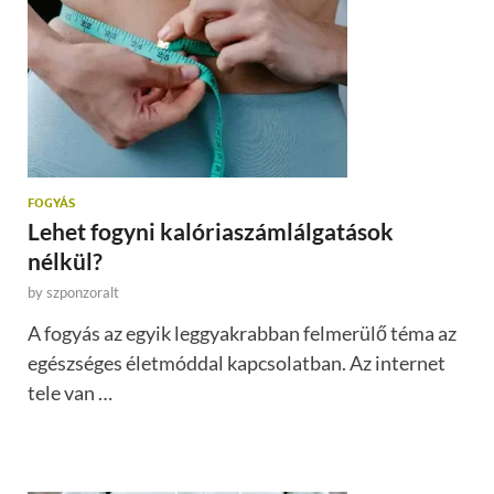
FOGYÁS
Lehet fogyni kalóriaszámlálgatások
nélkül?
by
szponzoralt
A fogyás az egyik leggyakrabban felmerülő téma az
egészséges életmóddal kapcsolatban. Az internet
tele van …