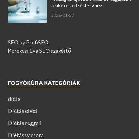
a sikeres edzéstervhez
2026-01-27
SEO by
ProfiSEO
Kerekesi Éva SEO szakértő
FOGYÓKÚRA KATEGÓRIÁK
diéta
Diétás ebéd
Diétás reggeli
Diétás vacsora