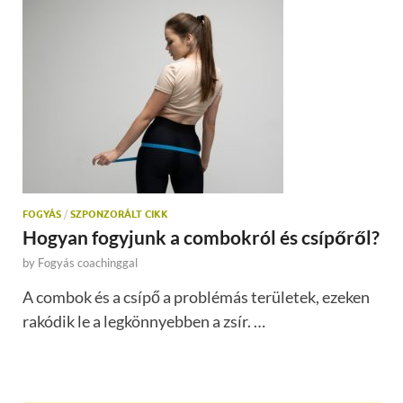
FOGYÁS
/
SZPONZORÁLT CIKK
Hogyan fogyjunk a combokról és csípőről?
by
Fogyás coachinggal
A combok és a csípő a problémás területek, ezeken
rakódik le a legkönnyebben a zsír. …