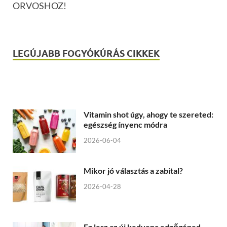
ORVOSHOZ!
LEGÚJABB FOGYÓKÚRÁS CIKKEK
Vitamin shot úgy, ahogy te szereted:
egészség ínyenc módra
2026-06-04
Mikor jó választás a zabital?
2026-04-28
Ez lesz az új kedvenc edzőgéped –