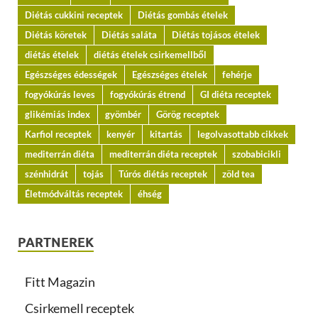
Diétás cukkini receptek
Diétás gombás ételek
Diétás köretek
Diétás saláta
Diétás tojásos ételek
diétás ételek
diétás ételek csirkemellből
Egészséges édességek
Egészséges ételek
fehérje
fogyókúrás leves
fogyókúrás étrend
GI diéta receptek
glikémiás index
gyömbér
Görög receptek
Karfiol receptek
kenyér
kitartás
legolvasottabb cikkek
mediterrán diéta
mediterrán diéta receptek
szobabicikli
szénhidrát
tojás
Túrós diétás receptek
zöld tea
Életmódváltás receptek
éhség
PARTNEREK
Fitt Magazin
Csirkemell receptek