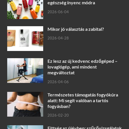
egészség ínyenc módra
2026-06-04
Mikor jó választás a zabital?
2026-04-28
Ez lesz az új kedvenc edzőgéped –
lovaglógép, ami mindent
megváltoztat
2026-04-06
Természetes támogatás fogyókúra
alatt: Mi segít valóban a tartós
fogyásban?
2026-02-20
Fittség az újévben: szűrővizsgálatok