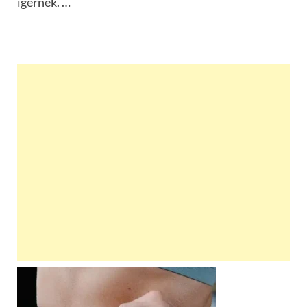
ígérnek. …