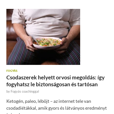
FOGYÁS
Csodaszerek helyett orvosi megoldás: így
fogyhatsz le biztonságosan és tartósan
by
Fogyás coachinggal
Ketogén, paleo, léböjt – az internet tele van
csodadiétákkal, amik gyors és látványos eredményt