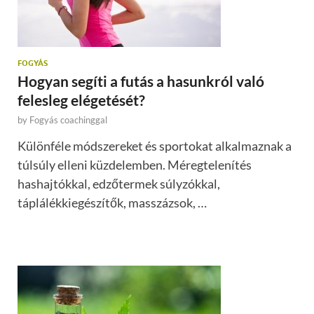
FOGYÁS
Hogyan segíti a futás a hasunkról való
felesleg elégetését?
by
Fogyás coachinggal
Különféle módszereket és sportokat alkalmaznak a
túlsúly elleni küzdelemben. Méregtelenítés
hashajtókkal, edzőtermek súlyzókkal,
táplálékkiegészítők, masszázsok, …