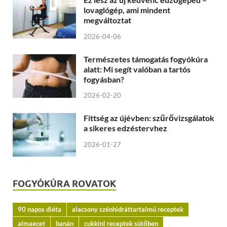
lovaglógép, ami mindent
megváltoztat
2026-04-06
Természetes támogatás fogyókúra
alatt: Mi segít valóban a tartós
fogyásban?
2026-02-20
Fittség az újévben: szűrővizsgálatok
a sikeres edzéstervhez
2026-01-27
FOGYÓKÚRA ROVATOK
90 napos diéta
alacsony szénhidráttartalmú receptek
almaecet
banán
cukkini receptek sütőben