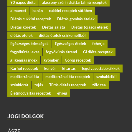
90 napos diéta
alacsony szénhidráttartalmú receptek
almaecet
banán
cukkini receptek sütőben
Diétás cukkini receptek
Diétás gombás ételek
Diétás köretek
Diétás saláta
Diétás tojásos ételek
diétás ételek
diétás ételek csirkemellből
Egészséges édességek
Egészséges ételek
fehérje
fogyókúrás leves
fogyókúrás étrend
GI diéta receptek
glikémiás index
gyömbér
Görög receptek
Karfiol receptek
kenyér
kitartás
legolvasottabb cikkek
mediterrán diéta
mediterrán diéta receptek
szobabicikli
szénhidrát
tojás
Túrós diétás receptek
zöld tea
Életmódváltás receptek
éhség
JOGI DOLGOK
ÁSZF