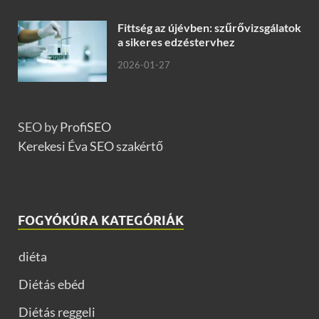
Fittség az újévben: szűrővizsgálatok
a sikeres edzéstervhez
2026-01-27
SEO by
ProfiSEO
Kerekesi Éva SEO szakértő
FOGYÓKÚRA KATEGÓRIÁK
diéta
Diétás ebéd
Diétás reggeli