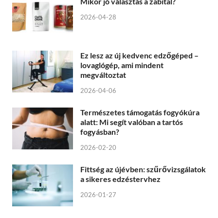
Mikor jó választás a zabital?
2026-04-28
Ez lesz az új kedvenc edzőgéped –
lovaglógép, ami mindent
megváltoztat
2026-04-06
Természetes támogatás fogyókúra
alatt: Mi segít valóban a tartós
fogyásban?
2026-02-20
Fittség az újévben: szűrővizsgálatok
a sikeres edzéstervhez
2026-01-27