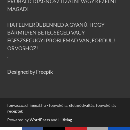
PRÓBÁLD DIAGNOSZTIZÁLNI VAGY KEZELNI
MAGAD!
HA FELMERÜL BENNED A GYANÚ, HOGY
BÁRMILYEN BETEGSÉGED VAGY
EGÉSZSÉGÜGYI PROBLÉMÁD VAN, FORDULJ
ORVOSHOZ!
.
Designed by Freepik
fogyascoachinggal.hu - fogyókúra, életmódváltás, fogyókúrás
receptek
Powered by
WordPress
and
HitMag
.