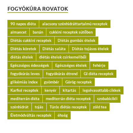
FOGYÓKÚRA ROVATOK
90 napos diéta
alacsony szénhidráttartalmú receptek
almaecet
banán
cukkini receptek sütőben
Diétás cukkini receptek
Diétás gombás ételek
Diétás köretek
Diétás saláta
Diétás tojásos ételek
diétás ételek
diétás ételek csirkemellből
Egészséges édességek
Egészséges ételek
fehérje
fogyókúrás leves
fogyókúrás étrend
GI diéta receptek
glikémiás index
gyömbér
Görög receptek
Karfiol receptek
kenyér
kitartás
legolvasottabb cikkek
mediterrán diéta
mediterrán diéta receptek
szobabicikli
szénhidrát
tojás
Túrós diétás receptek
zöld tea
Életmódváltás receptek
éhség