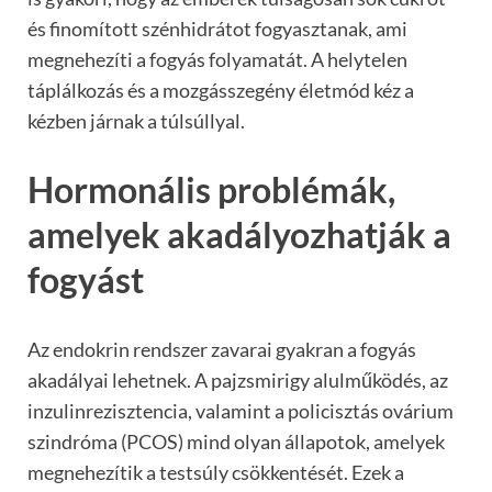
és finomított szénhidrátot fogyasztanak, ami
megnehezíti a fogyás folyamatát. A helytelen
táplálkozás és a mozgásszegény életmód kéz a
kézben járnak a túlsúllyal.
Hormonális problémák,
amelyek akadályozhatják a
fogyást
Az endokrin rendszer zavarai gyakran a fogyás
akadályai lehetnek. A pajzsmirigy alulműködés, az
inzulinrezisztencia, valamint a policisztás ovárium
szindróma (PCOS) mind olyan állapotok, amelyek
megnehezítik a testsúly csökkentését. Ezek a