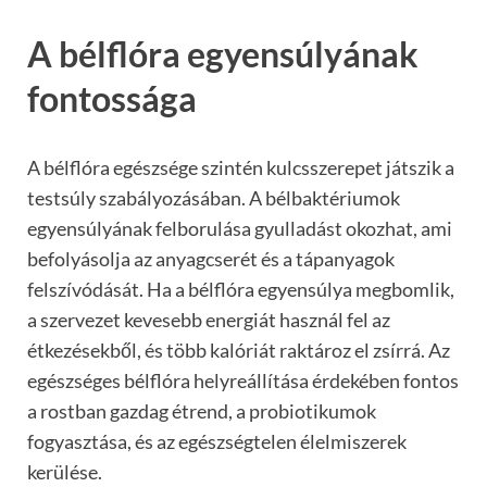
A bélflóra egyensúlyának
fontossága
A bélflóra egészsége szintén kulcsszerepet játszik a
testsúly szabályozásában. A bélbaktériumok
egyensúlyának felborulása gyulladást okozhat, ami
befolyásolja az anyagcserét és a tápanyagok
felszívódását. Ha a bélflóra egyensúlya megbomlik,
a szervezet kevesebb energiát használ fel az
étkezésekből, és több kalóriát raktároz el zsírrá. Az
egészséges bélflóra helyreállítása érdekében fontos
a rostban gazdag étrend, a probiotikumok
fogyasztása, és az egészségtelen élelmiszerek
kerülése.