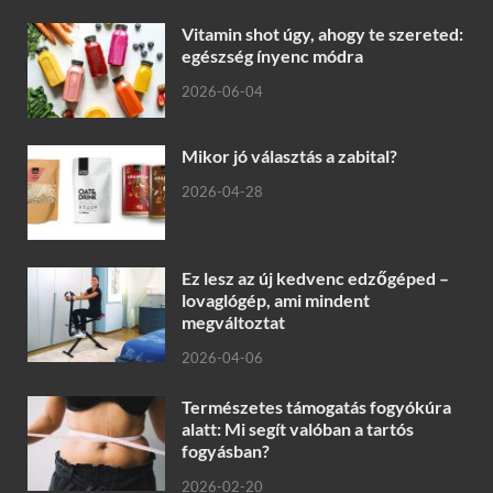
Vitamin shot úgy, ahogy te szereted:
egészség ínyenc módra
2026-06-04
Mikor jó választás a zabital?
2026-04-28
Ez lesz az új kedvenc edzőgéped –
lovaglógép, ami mindent
megváltoztat
2026-04-06
Természetes támogatás fogyókúra
alatt: Mi segít valóban a tartós
fogyásban?
2026-02-20