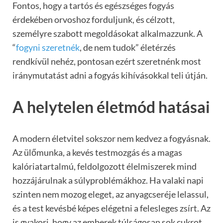
Fontos, hogy a tartós és egészséges fogyás
érdekében orvoshoz forduljunk, és célzott,
személyre szabott megoldásokat alkalmazzunk. A
“
fogyni szeretnék
, de nem tudok” életérzés
rendkívül nehéz, pontosan ezért szeretnénk most
iránymutatást adni a fogyás kihívásokkal teli útján.
A helytelen életmód hatásai
A modern életvitel sokszor nem kedvez a fogyásnak.
Az ülőmunka, a kevés testmozgás és a magas
kalóriatartalmú, feldolgozott élelmiszerek mind
hozzájárulnak a súlyproblémákhoz. Ha valaki napi
szinten nem mozog eleget, az anyagcseréje lelassul,
és a test kevésbé képes elégetni a felesleges zsírt. Az
is gyakori, hogy az emberek túlságosan sok cukrot