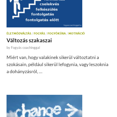
ÉLETMÓDVÁLTÁS
/
FOGYÁS
/
FOGYÓKÚRA
/
MOTIVÁCIÓ
Változás szakaszai
by
Fogyás coachinggal
Miért van, hogy valakinek sikerül változtatni a
szokásain, például sikerül lefogynia, vagy leszoknia
a dohányzásról, …