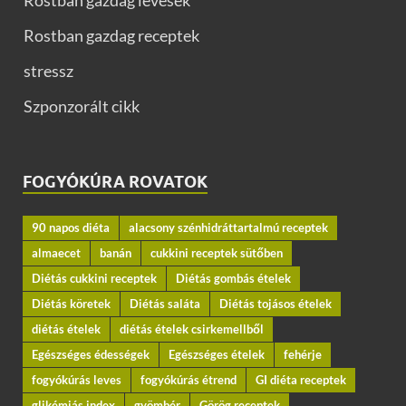
Rostban gazdag levesek
Rostban gazdag receptek
stressz
Szponzorált cikk
FOGYÓKÚRA ROVATOK
90 napos diéta
alacsony szénhidráttartalmú receptek
almaecet
banán
cukkini receptek sütőben
Diétás cukkini receptek
Diétás gombás ételek
Diétás köretek
Diétás saláta
Diétás tojásos ételek
diétás ételek
diétás ételek csirkemellből
Egészséges édességek
Egészséges ételek
fehérje
fogyókúrás leves
fogyókúrás étrend
GI diéta receptek
glikémiás index
gyömbér
Görög receptek