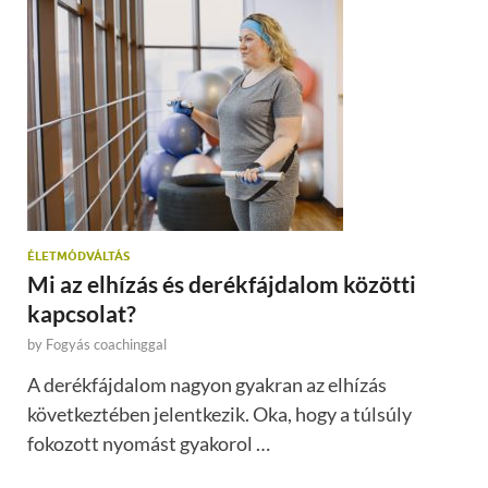
ÉLETMÓDVÁLTÁS
Mi az elhízás és derékfájdalom közötti
kapcsolat?
by
Fogyás coachinggal
A derékfájdalom nagyon gyakran az elhízás
következtében jelentkezik. Oka, hogy a túlsúly
fokozott nyomást gyakorol …