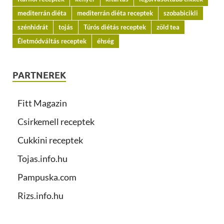
mediterrán diéta
mediterrán diéta receptek
szobabicikli
szénhidrát
tojás
Túrós diétás receptek
zöld tea
Életmódváltás receptek
éhség
PARTNEREK
Fitt Magazin
Csirkemell receptek
Cukkini receptek
Tojas.info.hu
Pampuska.com
Rizs.info.hu