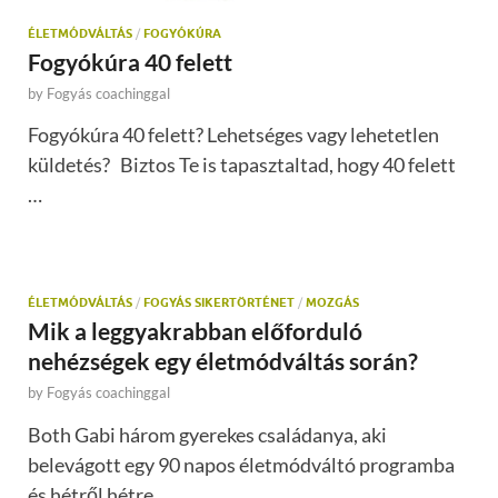
ÉLETMÓDVÁLTÁS
/
FOGYÓKÚRA
Fogyókúra 40 felett
by
Fogyás coachinggal
Fogyókúra 40 felett? Lehetséges vagy lehetetlen
küldetés? Biztos Te is tapasztaltad, hogy 40 felett
…
ÉLETMÓDVÁLTÁS
/
FOGYÁS SIKERTÖRTÉNET
/
MOZGÁS
Mik a leggyakrabban előforduló
nehézségek egy életmódváltás során?
by
Fogyás coachinggal
Both Gabi három gyerekes családanya, aki
belevágott egy 90 napos életmódváltó programba
és hétről hétre …