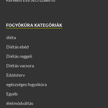
Kerekesi Éva SEO szakértő
FOGYÓKÚRA KATEGÓRIÁK
diéta
Diétás ebéd
Diétás reggeli
Diétás vacsora
Edzésterv
egészséges fogyókúra
Egyéb
életmódváltás