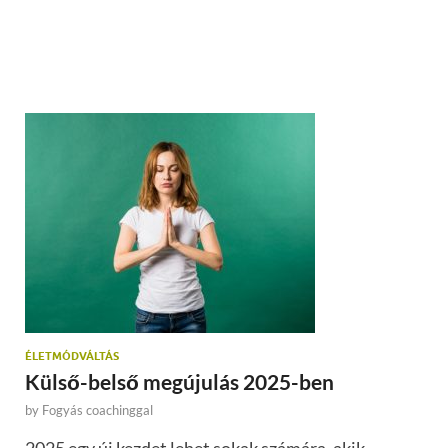
ÉLETMÓDVÁLTÁS
Külső-belső megújulás 2025-ben
by
Fogyás coachinggal
2025 egy új kezdet lehet sokak számára, akik