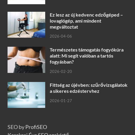
Ez lesz az új kedvenc edzőgéped –
lovaglógép, ami mindent
megváltoztat
2026-04-06
Természetes támogatás fogyókúra
alatt: Mi segít valóban a tartós
fogyásban?
2026-02-20
Fittség az újévben: szűrővizsgálatok
a sikeres edzéstervhez
2026-01-27
SEO by
ProfiSEO