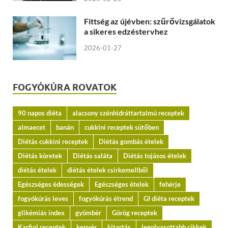
Fittség az újévben: szűrővizsgálatok
a sikeres edzéstervhez
2026-01-27
FOGYÓKÚRA ROVATOK
90 napos diéta
alacsony szénhidráttartalmú receptek
almaecet
banán
cukkini receptek sütőben
Diétás cukkini receptek
Diétás gombás ételek
Diétás köretek
Diétás saláta
Diétás tojásos ételek
diétás ételek
diétás ételek csirkemellből
Egészséges édességek
Egészséges ételek
fehérje
fogyókúrás leves
fogyókúrás étrend
GI diéta receptek
glikémiás index
gyömbér
Görög receptek
Karfiol receptek
kenyér
kitartás
legolvasottabb cikkek