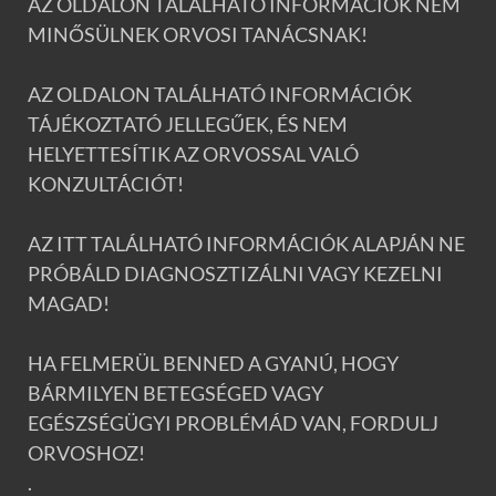
AZ OLDALON TALÁLHATÓ INFORMÁCIÓK NEM
MINŐSÜLNEK ORVOSI TANÁCSNAK!
AZ OLDALON TALÁLHATÓ INFORMÁCIÓK
TÁJÉKOZTATÓ JELLEGŰEK, ÉS NEM
HELYETTESÍTIK AZ ORVOSSAL VALÓ
KONZULTÁCIÓT!
AZ ITT TALÁLHATÓ INFORMÁCIÓK ALAPJÁN NE
PRÓBÁLD DIAGNOSZTIZÁLNI VAGY KEZELNI
MAGAD!
HA FELMERÜL BENNED A GYANÚ, HOGY
BÁRMILYEN BETEGSÉGED VAGY
EGÉSZSÉGÜGYI PROBLÉMÁD VAN, FORDULJ
ORVOSHOZ!
.