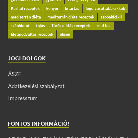
Karfiol receptek
kenyér
kitartás
legolvasottabb cikkek
mediterrán diéta
mediterrán diéta receptek
szobabicikli
szénhidrát
tojás
Túrós diétás receptek
zöld tea
Életmódváltás receptek
éhség
JOGI DOLGOK
ÁSZF
Adatkezelési szabályzat
Impresszum
FONTOS INFORMÁCIÓ!