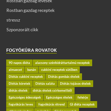
Rostban gazdag levesek
Rostban gazdag receptek
stressz
Szponzorált cikk
FOGYÓKÚRA ROVATOK
90 napos diéta
alacsony szénhidráttartalmú receptek
almaecet
banán
cukkini receptek sütőben
Diétás cukkini receptek
Diétás gombás ételek
Diétás köretek
Diétás saláta
Diétás tojásos ételek
diétás ételek
diétás ételek csirkemellből
Egészséges édességek
Egészséges ételek
fehérje
fogyókúrás leves
fogyókúrás étrend
GI diéta receptek