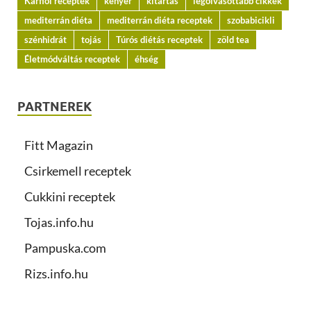
Karfiol receptek
kenyér
kitartás
legolvasottabb cikkek
mediterrán diéta
mediterrán diéta receptek
szobabicikli
szénhidrát
tojás
Túrós diétás receptek
zöld tea
Életmódváltás receptek
éhség
PARTNEREK
Fitt Magazin
Csirkemell receptek
Cukkini receptek
Tojas.info.hu
Pampuska.com
Rizs.info.hu