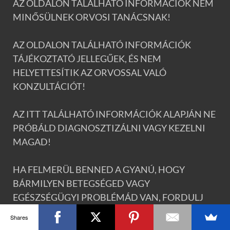
AZ OLDALON TALÁLHATÓ INFORMÁCIÓK NEM
MINŐSÜLNEK ORVOSI TANÁCSNAK!
AZ OLDALON TALÁLHATÓ INFORMÁCIÓK
TÁJÉKOZTATÓ JELLEGŰEK, ÉS NEM
HELYETTESÍTIK AZ ORVOSSAL VALÓ
KONZULTÁCIÓT!
AZ ITT TALÁLHATÓ INFORMÁCIÓK ALAPJÁN NE
PRÓBÁLD DIAGNOSZTIZÁLNI VAGY KEZELNI
MAGAD!
HA FELMERÜL BENNED A GYANÚ, HOGY
BÁRMILYEN BETEGSÉGED VAGY
EGÉSZSÉGÜGYI PROBLÉMÁD VAN, FORDULJ
ORVOSHOZ!
Shares
.