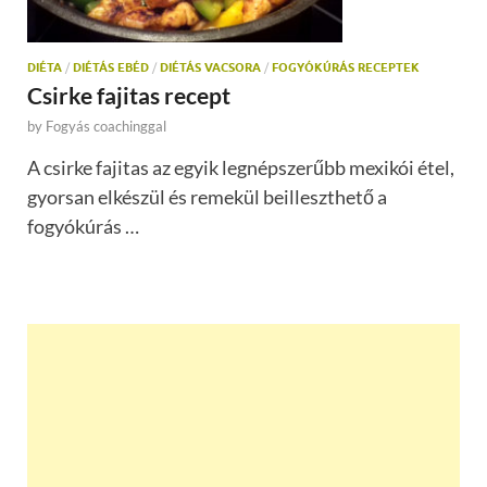
DIÉTA
/
DIÉTÁS EBÉD
/
DIÉTÁS VACSORA
/
FOGYÓKÚRÁS RECEPTEK
Csirke fajitas recept
by
Fogyás coachinggal
A csirke fajitas az egyik legnépszerűbb mexikói étel,
gyorsan elkészül és remekül beilleszthető a
fogyókúrás …