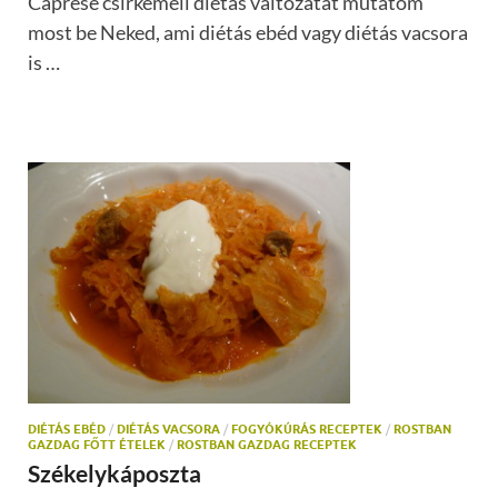
Caprese csirkemell diétás változatát mutatom
most be Neked, ami diétás ebéd vagy diétás vacsora
is …
DIÉTÁS EBÉD
/
DIÉTÁS VACSORA
/
FOGYÓKÚRÁS RECEPTEK
/
ROSTBAN
GAZDAG FŐTT ÉTELEK
/
ROSTBAN GAZDAG RECEPTEK
Székelykáposzta