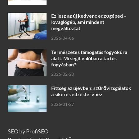
Ez lesz az új kedvenc edzőgéped –
lovaglógép, ami mindent
megváltoztat
2026-04-06
Természetes támogatás fogyókúra
alatt: Mi segít valóban a tartós
fogyásban?
2026-02-20
Fittség az újévben: szűrővizsgálatok
a sikeres edzéstervhez
2026-01-27
SEO by
ProfiSEO