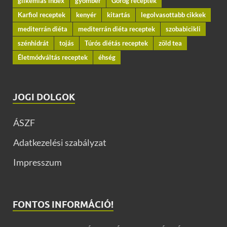
glikémiás index
gyömbér
Görög receptek
Karfiol receptek
kenyér
kitartás
legolvasottabb cikkek
mediterrán diéta
mediterrán diéta receptek
szobabicikli
szénhidrát
tojás
Túrós diétás receptek
zöld tea
Életmódváltás receptek
éhség
JOGI DOLGOK
ÁSZF
Adatkezelési szabályzat
Impresszum
FONTOS INFORMÁCIÓ!