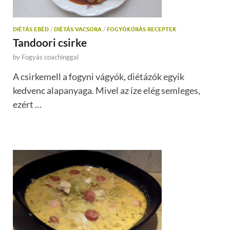
DIÉTÁS EBÉD
/
DIÉTÁS VACSORA
/
FOGYÓKÚRÁS RECEPTEK
Tandoori csirke
by
Fogyás coachinggal
A csirkemell a fogyni vágyók, diétázók egyik
kedvenc alapanyaga. Mivel az íze elég semleges,
ezért …