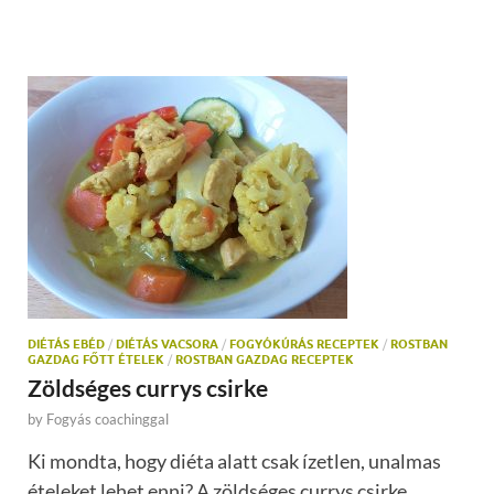
DIÉTÁS EBÉD
/
DIÉTÁS VACSORA
/
FOGYÓKÚRÁS RECEPTEK
/
ROSTBAN
GAZDAG FŐTT ÉTELEK
/
ROSTBAN GAZDAG RECEPTEK
Zöldséges currys csirke
by
Fogyás coachinggal
Ki mondta, hogy diéta alatt csak ízetlen, unalmas
ételeket lehet enni? A zöldséges currys csirke …