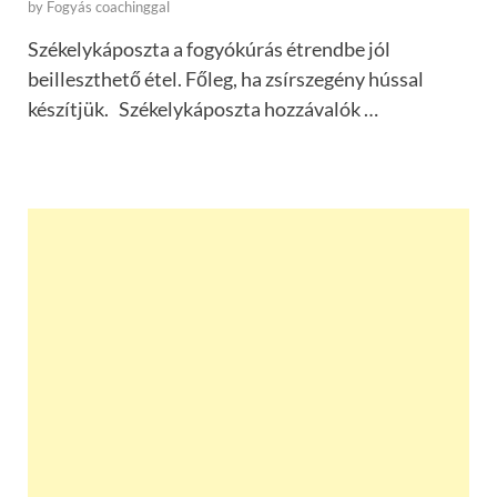
by
Fogyás coachinggal
Székelykáposzta a fogyókúrás étrendbe jól
beilleszthető étel. Főleg, ha zsírszegény hússal
készítjük. Székelykáposzta hozzávalók …