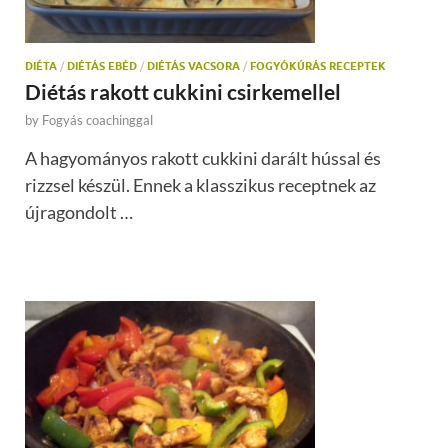
DIÉTA
/
DIÉTÁS EBÉD
/
DIÉTÁS VACSORA
/
FOGYÓKÚRÁS RECEPTEK
Diétás rakott cukkini csirkemellel
by
Fogyás coachinggal
A hagyományos rakott cukkini darált hússal és
rizzsel készül. Ennek a klasszikus receptnek az
újragondolt …