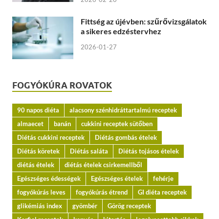
Fittség az újévben: szűrővizsgálatok
a sikeres edzéstervhez
2026-01-27
FOGYÓKÚRA ROVATOK
90 napos diéta
alacsony szénhidráttartalmú receptek
almaecet
banán
cukkini receptek sütőben
Diétás cukkini receptek
Diétás gombás ételek
Diétás köretek
Diétás saláta
Diétás tojásos ételek
diétás ételek
diétás ételek csirkemellből
Egészséges édességek
Egészséges ételek
fehérje
fogyókúrás leves
fogyókúrás étrend
GI diéta receptek
glikémiás index
gyömbér
Görög receptek