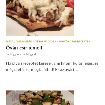
DIÉTA
/
DIÉTÁS EBÉD
/
DIÉTÁS VACSORA
/
FOGYÓKÚRÁS RECEPTEK
Óvári csirkemell
by
Fogyás coachinggal
Ha olyan receptet keresel, ami finom, különleges, és
még diétás is, megtaláltad! Ez az óvári …