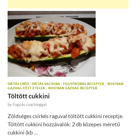
DIÉTÁS EBÉD
/
DIÉTÁS VACSORA
/
FOGYÓKÚRÁS RECEPTEK
/
ROSTBAN
GAZDAG FŐTT ÉTELEK
/
ROSTBAN GAZDAG RECEPTEK
Töltött cukkini
by
Fogyás coachinggal
Zöldséges csirkés raguval töltött cukkini receptje.
Töltött cukkini hozzávalók: 2 db közepes méretű
cukkini (kb …