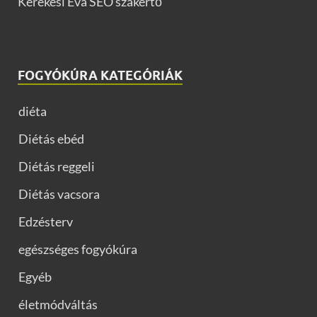
Kerekesi Éva SEO szakértő
FOGYÓKÚRA KATEGÓRIÁK
diéta
Diétás ebéd
Diétás reggeli
Diétás vacsora
Edzésterv
egészséges fogyókúra
Egyéb
életmódváltás