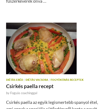
fűszerkeverék olíva …
DIÉTÁS EBÉD
/
DIÉTÁS VACSORA
/
FOGYÓKÚRÁS RECEPTEK
Csirkés paella recept
by
Fogyás coachinggal
Csirkés paella az egyik legismertebb spanyol étel,
ami annak a speciális sütőedényről kapta a nevét, …