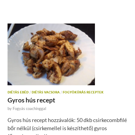
DIÉTÁS EBÉD
/
DIÉTÁS VACSORA
/
FOGYÓKÚRÁS RECEPTEK
Gyros hús recept
by
Fogyás coachinggal
Gyros hús recept hozzávalók: 50 dkb csirkecombfilé
bőr nélkül (csirkemellel is készíthető) gyros