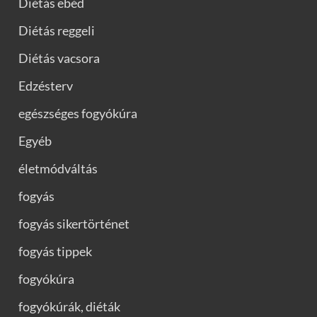
Diétás ebéd
Diétás reggeli
Diétás vacsora
Edzésterv
egészséges fogyókúra
Egyéb
életmódváltás
fogyás
fogyás sikertörténet
fogyás tippek
fogyókúra
fogyókúrák, diéták