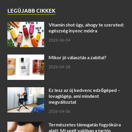
LEGÚJABB CIKKEK
Vitamin shot úgy, ahogy te szereted:
egészség ínyenc módra
2026-06-04
Mikor jó választás a zabital?
2026-04-28
Ez lesz az új kedvenc edzőgéped –
lovaglógép, ami mindent
megváltoztat
2026-04-06
Természetes támogatás fogyókúra
alatt: Mi segít valóban a tartós