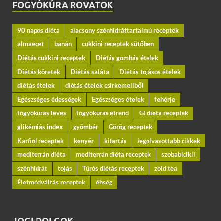
FOGYÓKÚRA ROVATOK
90 napos diéta
alacsony szénhidráttartalmú receptek
almaecet
banán
cukkini receptek sütőben
Diétás cukkini receptek
Diétás gombás ételek
Diétás köretek
Diétás saláta
Diétás tojásos ételek
diétás ételek
diétás ételek csirkemellből
Egészséges édességek
Egészséges ételek
fehérje
fogyókúrás leves
fogyókúrás étrend
GI diéta receptek
glikémiás index
gyömbér
Görög receptek
Karfiol receptek
kenyér
kitartás
legolvasottabb cikkek
mediterrán diéta
mediterrán diéta receptek
szobabicikli
szénhidrát
tojás
Túrós diétás receptek
zöld tea
Életmódváltás receptek
éhség
JOGI DOLGOK