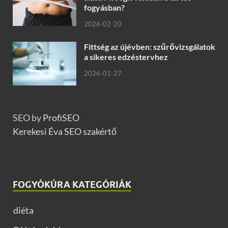
fogyásban?
2026-02-20
Fittség az újévben: szűrővizsgálatok
a sikeres edzéstervhez
2026-01-27
SEO by
ProfiSEO
Kerekesi Éva SEO szakértő
FOGYÓKÚRA KATEGÓRIÁK
diéta