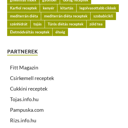
Karfiol receptek
kenyér
kitartás
legolvasottabb cikkek
mediterrán diéta
mediterrán diéta receptek
szobabicikli
szénhidrát
tojás
Túrós diétás receptek
zöld tea
Életmódváltás receptek
éhség
PARTNEREK
Fitt Magazin
Csirkemell receptek
Cukkini receptek
Tojas.info.hu
Pampuska.com
Rizs.info.hu