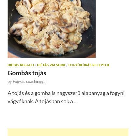
DIÉTÁS REGGELI
/
DIÉTÁS VACSORA
/
FOGYÓKÚRÁS RECEPTEK
Gombás tojás
by
Fogyás coachinggal
A tojás és a gomba is nagyszerű alapanyag a fogyni
vágyóknak. A tojásban sok a …