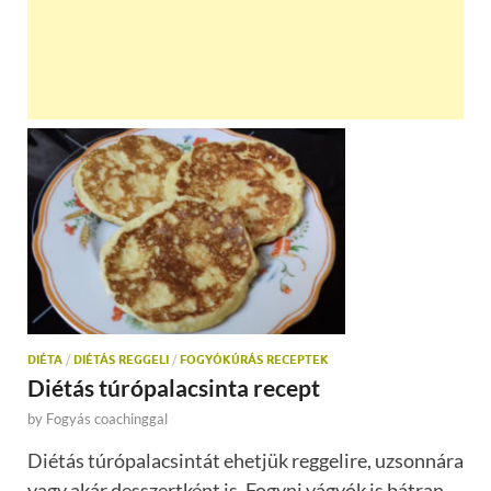
DIÉTA
/
DIÉTÁS REGGELI
/
FOGYÓKÚRÁS RECEPTEK
Diétás túrópalacsinta recept
by
Fogyás coachinggal
Diétás túrópalacsintát ehetjük reggelire, uzsonnára
vagy akár desszertként is. Fogyni vágyók is bátran