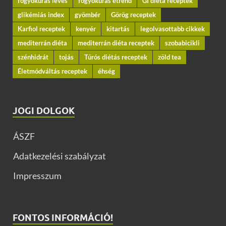
fogyókúrás leves
fogyókúrás étrend
GI diéta receptek
glikémiás index
gyömbér
Görög receptek
Karfiol receptek
kenyér
kitartás
legolvasottabb cikkek
mediterrán diéta
mediterrán diéta receptek
szobabicikli
szénhidrát
tojás
Túrós diétás receptek
zöld tea
Életmódváltás receptek
éhség
JOGI DOLGOK
ÁSZF
Adatkezelési szabályzat
Impresszum
FONTOS INFORMÁCIÓ!