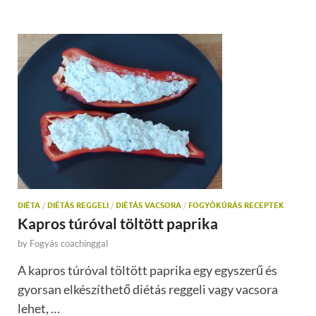
DIÉTA
/
DIÉTÁS REGGELI
/
DIÉTÁS VACSORA
/
FOGYÓKÚRÁS RECEPTEK
Kapros túróval töltött paprika
by
Fogyás coachinggal
A kapros túróval töltött paprika egy egyszerű és
gyorsan elkészíthető diétás reggeli vagy vacsora
lehet, …