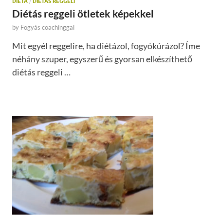
DIÉTA
/
DIÉTÁS REGGELI
Diétás reggeli ötletek képekkel
by
Fogyás coachinggal
Mit egyél reggelire, ha diétázol, fogyókúrázol? Íme
néhány szuper, egyszerű és gyorsan elkészíthető
diétás reggeli …