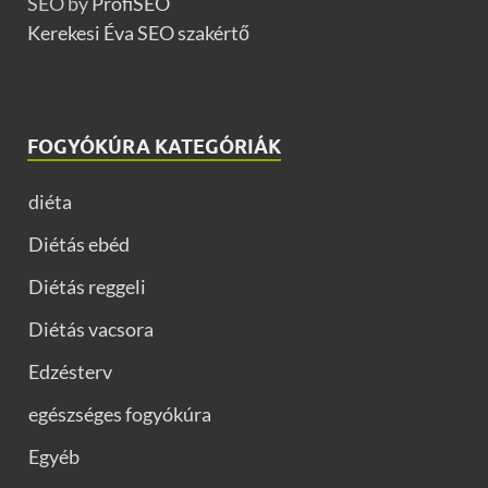
SEO by
ProfiSEO
Kerekesi Éva SEO szakértő
FOGYÓKÚRA KATEGÓRIÁK
diéta
Diétás ebéd
Diétás reggeli
Diétás vacsora
Edzésterv
egészséges fogyókúra
Egyéb