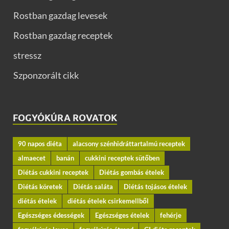
Rostban gazdag levesek
Rostban gazdag receptek
stressz
Szponzorált cikk
FOGYÓKÚRA ROVATOK
90 napos diéta
alacsony szénhidráttartalmú receptek
almaecet
banán
cukkini receptek sütőben
Diétás cukkini receptek
Diétás gombás ételek
Diétás köretek
Diétás saláta
Diétás tojásos ételek
diétás ételek
diétás ételek csirkemellből
Egészséges édességek
Egészséges ételek
fehérje