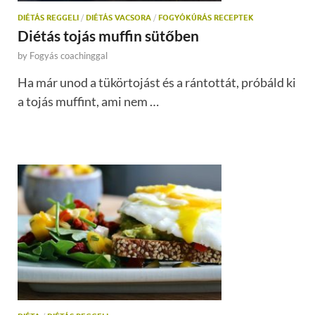
DIÉTÁS REGGELI
/
DIÉTÁS VACSORA
/
FOGYÓKÚRÁS RECEPTEK
Diétás tojás muffin sütőben
by
Fogyás coachinggal
Ha már unod a tükörtojást és a rántottát, próbáld ki
a tojás muffint, ami nem …