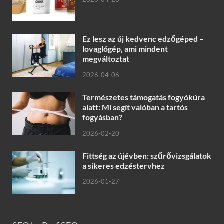
Ez lesz az új kedvenc edzőgéped –
lovaglógép, ami mindent
megváltoztat
2026-04-06
Természetes támogatás fogyókúra
alatt: Mi segít valóban a tartós
fogyásban?
2026-02-20
Fittség az újévben: szűrővizsgálatok
a sikeres edzéstervhez
2026-01-27