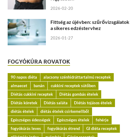
2026-02-20
Fittség az újévben: szűrővizsgálatok
a sikeres edzéstervhez
2026-01-27
FOGYÓKÚRA ROVATOK
90 napos diéta
alacsony szénhidráttartalmú receptek
almaecet
banán
cukkini receptek sütőben
Diétás cukkini receptek
Diétás gombás ételek
Diétás köretek
Diétás saláta
Diétás tojásos ételek
diétás ételek
diétás ételek csirkemellből
Egészséges édességek
Egészséges ételek
fehérje
fogyókúrás leves
fogyókúrás étrend
GI diéta receptek
glikémiás index
gyömbér
Görög receptek