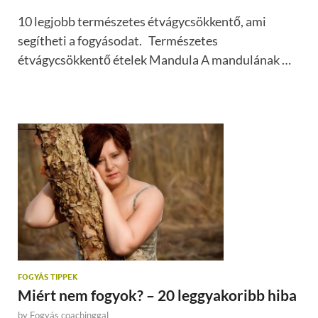
10 legjobb természetes étvágycsökkentő, ami
segítheti a fogyásodat. Természetes
étvágycsökkentő ételek Mandula A mandulának …
FOGYÁS TIPPEK
Miért nem fogyok? – 20 leggyakoribb hiba
by
Fogyás coachinggal