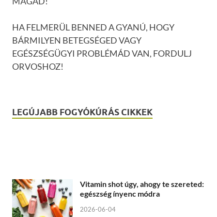
MAGAD!
HA FELMERÜL BENNED A GYANÚ, HOGY
BÁRMILYEN BETEGSÉGED VAGY
EGÉSZSÉGÜGYI PROBLÉMÁD VAN, FORDULJ
ORVOSHOZ!
LEGÚJABB FOGYÓKÚRÁS CIKKEK
Vitamin shot úgy, ahogy te szereted:
egészség ínyenc módra
2026-06-04