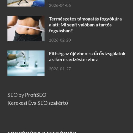
2026-04-06
Természetes támogatás fogyókúra
alatt: Mi segít valóban a tartós
fogyásban?
2026-02-20
Fittség az újévben: szűrővizsgálatok
a sikeres edzéstervhez
2026-01-27
SEO by
ProfiSEO
Kerekesi Éva SEO szakértő