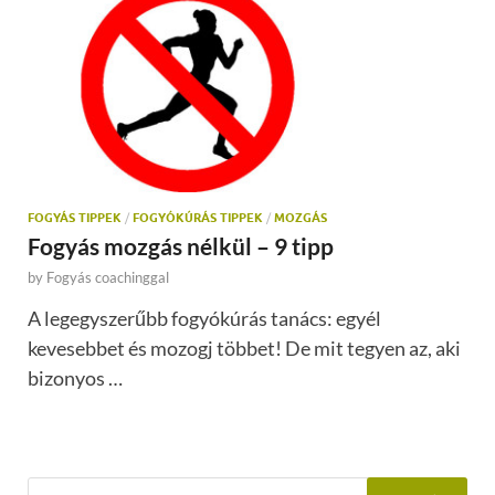
FOGYÁS TIPPEK
/
FOGYÓKÚRÁS TIPPEK
/
MOZGÁS
Fogyás mozgás nélkül – 9 tipp
by
Fogyás coachinggal
A legegyszerűbb fogyókúrás tanács: egyél
kevesebbet és mozogj többet! De mit tegyen az, aki
bizonyos …