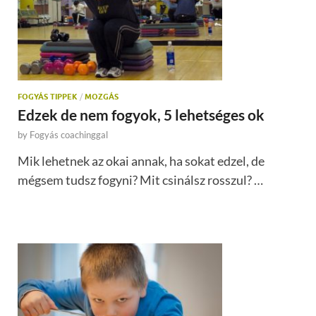
FOGYÁS TIPPEK
/
MOZGÁS
Edzek de nem fogyok, 5 lehetséges ok
by
Fogyás coachinggal
Mik lehetnek az okai annak, ha sokat edzel, de
mégsem tudsz fogyni? Mit csinálsz rosszul? …