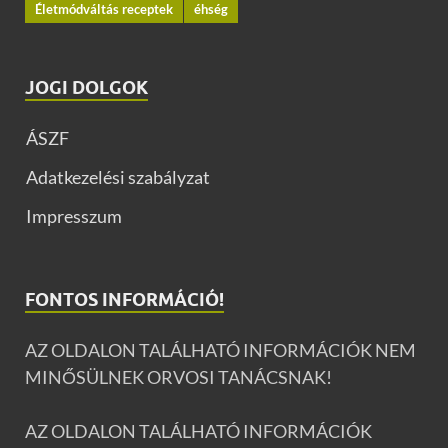
Életmódváltás receptek
éhség
JOGI DOLGOK
ÁSZF
Adatkezelési szabályzat
Impresszum
FONTOS INFORMÁCIÓ!
AZ OLDALON TALÁLHATÓ INFORMÁCIÓK NEM
MINŐSÜLNEK ORVOSI TANÁCSNAK!
AZ OLDALON TALÁLHATÓ INFORMÁCIÓK