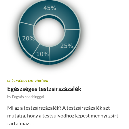
EGÉSZSÉGES FOGYÓKÚRA
Egészséges testzsírszázalék
by
Fogyás coachinggal
Mi az a testzsírszázalék? A testzsírszázalék azt
mutatja, hogy a testsúlyodhoz képest mennyi zsírt
tartalmaz …