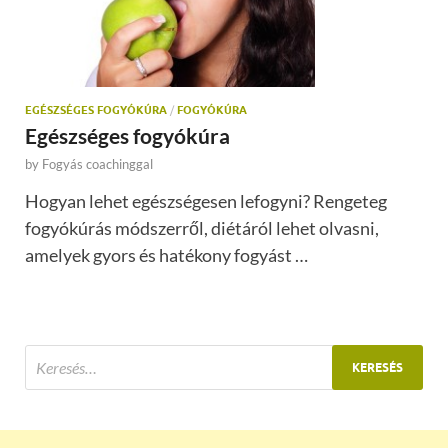
EGÉSZSÉGES FOGYÓKÚRA
/
FOGYÓKÚRA
Egészséges fogyókúra
by
Fogyás coachinggal
Hogyan lehet egészségesen lefogyni? Rengeteg
fogyókúrás módszerről, diétáról lehet olvasni,
amelyek gyors és hatékony fogyást …