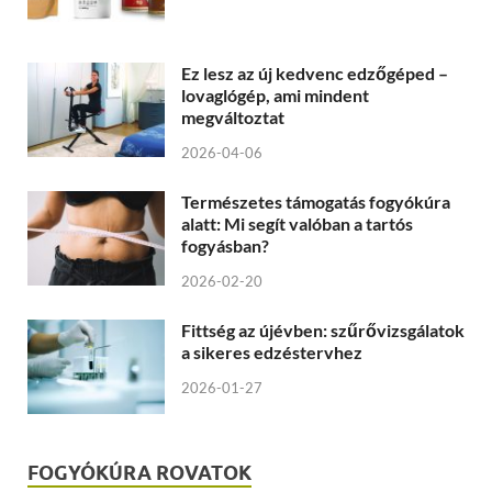
Ez lesz az új kedvenc edzőgéped –
lovaglógép, ami mindent
megváltoztat
2026-04-06
Természetes támogatás fogyókúra
alatt: Mi segít valóban a tartós
fogyásban?
2026-02-20
Fittség az újévben: szűrővizsgálatok
a sikeres edzéstervhez
2026-01-27
FOGYÓKÚRA ROVATOK