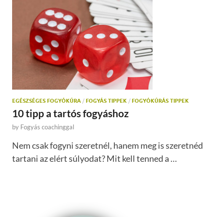
EGÉSZSÉGES FOGYÓKÚRA
/
FOGYÁS TIPPEK
/
FOGYÓKÚRÁS TIPPEK
10 tipp a tartós fogyáshoz
by
Fogyás coachinggal
Nem csak fogyni szeretnél, hanem meg is szeretnéd
tartani az elért súlyodat? Mit kell tenned a …