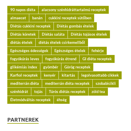
90 napos diéta
alacsony szénhidráttartalmú receptek
almaecet
banán
cukkini receptek sütőben
Diétás cukkini receptek
Diétás gombás ételek
Diétás köretek
Diétás saláta
Diétás tojásos ételek
diétás ételek
diétás ételek csirkemellből
Egészséges édességek
Egészséges ételek
fehérje
fogyókúrás leves
fogyókúrás étrend
GI diéta receptek
glikémiás index
gyömbér
Görög receptek
Karfiol receptek
kenyér
kitartás
legolvasottabb cikkek
mediterrán diéta
mediterrán diéta receptek
szobabicikli
szénhidrát
tojás
Túrós diétás receptek
zöld tea
Életmódváltás receptek
éhség
PARTNEREK