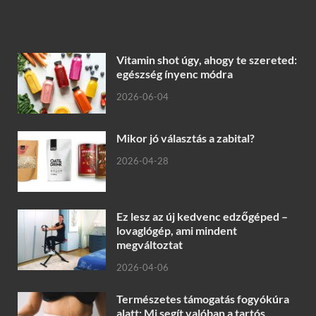
Vitamin shot úgy, ahogy te szereted:
egészség ínyenc módra
2026-06-04
Mikor jó választás a zabital?
2026-04-28
Ez lesz az új kedvenc edzőgéped –
lovaglógép, ami mindent
megváltoztat
2026-04-06
Természetes támogatás fogyókúra
alatt: Mi segít valóban a tartós