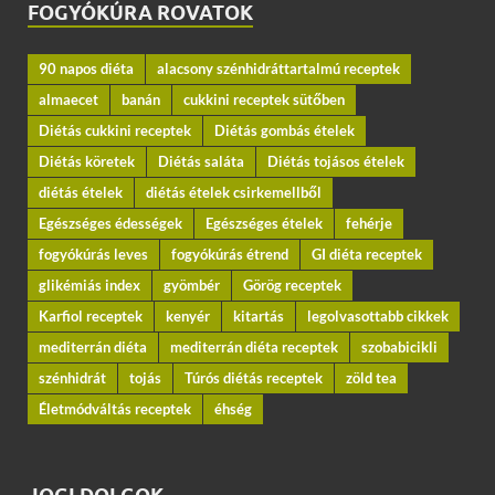
FOGYÓKÚRA ROVATOK
90 napos diéta
alacsony szénhidráttartalmú receptek
almaecet
banán
cukkini receptek sütőben
Diétás cukkini receptek
Diétás gombás ételek
Diétás köretek
Diétás saláta
Diétás tojásos ételek
diétás ételek
diétás ételek csirkemellből
Egészséges édességek
Egészséges ételek
fehérje
fogyókúrás leves
fogyókúrás étrend
GI diéta receptek
glikémiás index
gyömbér
Görög receptek
Karfiol receptek
kenyér
kitartás
legolvasottabb cikkek
mediterrán diéta
mediterrán diéta receptek
szobabicikli
szénhidrát
tojás
Túrós diétás receptek
zöld tea
Életmódváltás receptek
éhség