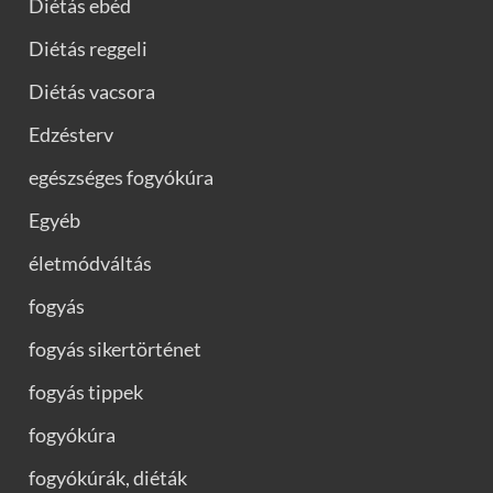
Diétás ebéd
Diétás reggeli
Diétás vacsora
Edzésterv
egészséges fogyókúra
Egyéb
életmódváltás
fogyás
fogyás sikertörténet
fogyás tippek
fogyókúra
fogyókúrák, diéták