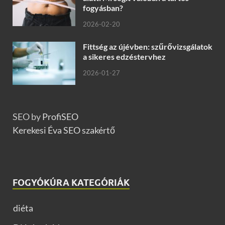
fogyásban?
2026-02-20
Fittség az újévben: szűrővizsgálatok
a sikeres edzéstervhez
2026-01-27
SEO by
ProfiSEO
Kerekesi Éva SEO szakértő
FOGYÓKÚRA KATEGÓRIÁK
diéta