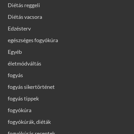
Diétás reggeli
Diétás vacsora
Edzésterv
egészséges fogyókúra
Egyéb
életmódváltás
fogyás
fogyás sikertörténet
fogyás tippek
fogyókúra
fogyókúrák, diéták
fogyókúrás receptek