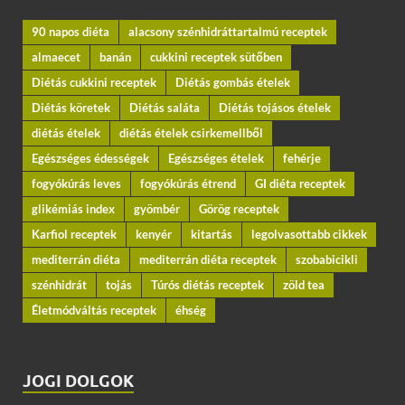
90 napos diéta
alacsony szénhidráttartalmú receptek
almaecet
banán
cukkini receptek sütőben
Diétás cukkini receptek
Diétás gombás ételek
Diétás köretek
Diétás saláta
Diétás tojásos ételek
diétás ételek
diétás ételek csirkemellből
Egészséges édességek
Egészséges ételek
fehérje
fogyókúrás leves
fogyókúrás étrend
GI diéta receptek
glikémiás index
gyömbér
Görög receptek
Karfiol receptek
kenyér
kitartás
legolvasottabb cikkek
mediterrán diéta
mediterrán diéta receptek
szobabicikli
szénhidrát
tojás
Túrós diétás receptek
zöld tea
Életmódváltás receptek
éhség
JOGI DOLGOK