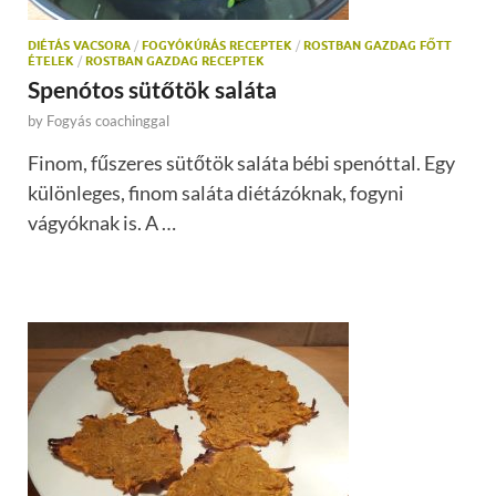
DIÉTÁS VACSORA
/
FOGYÓKÚRÁS RECEPTEK
/
ROSTBAN GAZDAG FŐTT
ÉTELEK
/
ROSTBAN GAZDAG RECEPTEK
Spenótos sütőtök saláta
by
Fogyás coachinggal
Finom, fűszeres sütőtök saláta bébi spenóttal. Egy
különleges, finom saláta diétázóknak, fogyni
vágyóknak is. A …