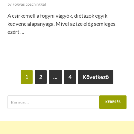
by
Fogyás coachinggal
A csirkemell a fogyni vágyók, diétázók egyik
kedvenc alapanyaga. Mivel az íze elég semleges,
ezért …
1
2
…
4
Következő