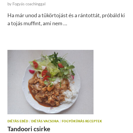
by
Fogyás coachinggal
Ha már unod a tükörtojást és a rántottát, próbáld ki
a tojás muffint, ami nem …
DIÉTÁS EBÉD
/
DIÉTÁS VACSORA
/
FOGYÓKÚRÁS RECEPTEK
Tandoori csirke