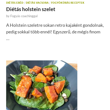
DIÉTÁS EBÉD
/
DIÉTÁS VACSORA
/
FOGYÓKÚRÁS RECEPTEK
Diétás holstein szelet
by
Fogyás coachinggal
A Holstein szeletre sokan retro kajaként gondolnak,
pedig sokkal több ennél! Egyszerű, de mégis finom
…