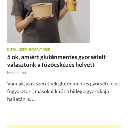
DIÉTA
/
SZPONZORÁLT CIKK
5 ok, amiért gluténmentes gyorsételt
választunk a főzőcskézés helyett
by
szponzoralt
Vannak, akik szeretnek gluténmentes gyorsételeket
fogyasztani, másokat kiráz a hideg a gyors kaja
hallatán is. …