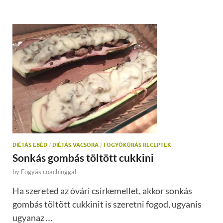
DIÉTÁS EBÉD
/
DIÉTÁS VACSORA
/
FOGYÓKÚRÁS RECEPTEK
Sonkás gombás töltött cukkini
by
Fogyás coachinggal
Ha szereted az óvári csirkemellet, akkor sonkás
gombás töltött cukkinit is szeretni fogod, ugyanis
ugyanaz …