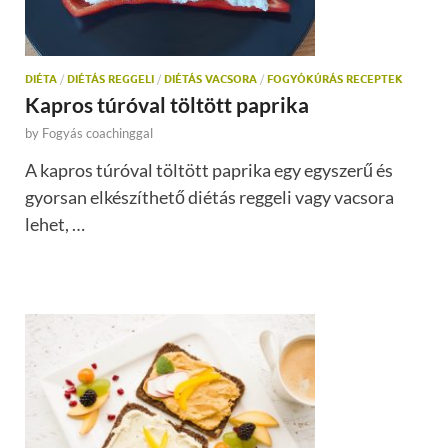
DIÉTA
/
DIÉTÁS REGGELI
/
DIÉTÁS VACSORA
/
FOGYÓKÚRÁS RECEPTEK
Kapros túróval töltött paprika
by
Fogyás coachinggal
A kapros túróval töltött paprika egy egyszerű és
gyorsan elkészíthető diétás reggeli vagy vacsora
lehet, …