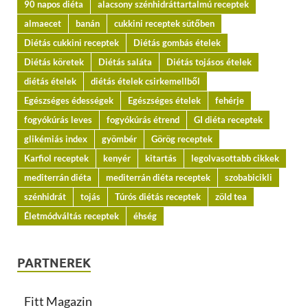
90 napos diéta
alacsony szénhidráttartalmú receptek
almaecet
banán
cukkini receptek sütőben
Diétás cukkini receptek
Diétás gombás ételek
Diétás köretek
Diétás saláta
Diétás tojásos ételek
diétás ételek
diétás ételek csirkemellből
Egészséges édességek
Egészséges ételek
fehérje
fogyókúrás leves
fogyókúrás étrend
GI diéta receptek
glikémiás index
gyömbér
Görög receptek
Karfiol receptek
kenyér
kitartás
legolvasottabb cikkek
mediterrán diéta
mediterrán diéta receptek
szobabicikli
szénhidrát
tojás
Túrós diétás receptek
zöld tea
Életmódváltás receptek
éhség
PARTNEREK
Fitt Magazin