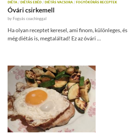
DIÉTA
/
DIÉTÁS EBÉD
/
DIÉTÁS VACSORA
/
FOGYÓKÚRÁS RECEPTEK
Óvári csirkemell
by
Fogyás coachinggal
Ha olyan receptet keresel, ami finom, különleges, és
még diétás is, megtaláltad! Ez az óvári …