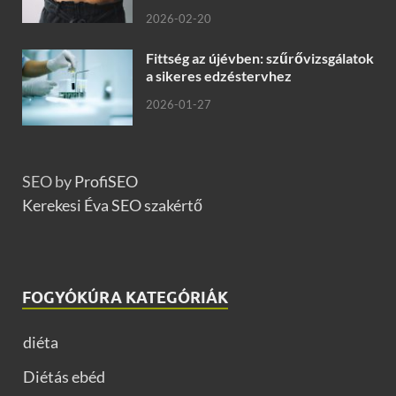
2026-02-20
Fittség az újévben: szűrővizsgálatok
a sikeres edzéstervhez
2026-01-27
SEO by
ProfiSEO
Kerekesi Éva SEO szakértő
FOGYÓKÚRA KATEGÓRIÁK
diéta
Diétás ebéd