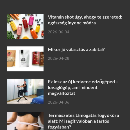
Vitamin shot úgy, ahogy te szereted:
egészség ínyenc módra
2026-06-04
Mikor jó választás a zabital?
2026-04-28
Ez lesz az új kedvenc edzőgéped –
lovaglógép, ami mindent
megváltoztat
2026-04-06
Természetes támogatás fogyókúra
alatt: Mi segít valóban a tartós
fogyásban?