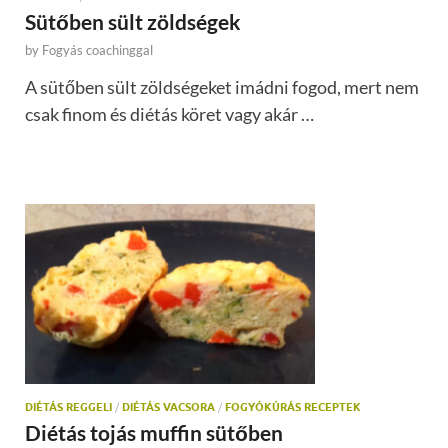
Sütőben sült zöldségek
by
Fogyás coachinggal
A sütőben sült zöldségeket imádni fogod, mert nem
csak finom és diétás köret vagy akár …
DIÉTÁS REGGELI
/
DIÉTÁS VACSORA
/
FOGYÓKÚRÁS RECEPTEK
Diétás tojás muffin sütőben