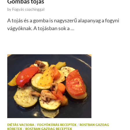
Gombás tojás
by
Fogyás coachinggal
A tojás és a gomba is nagyszerű alapanyag a fogyni
vágyóknak. A tojásban sok a …
DIÉTÁS VACSORA
/
FOGYÓKÚRÁS RECEPTEK
/
ROSTBAN GAZDAG
KÖRETEK
/
ROSTBAN GAZDAG RECEPTEK