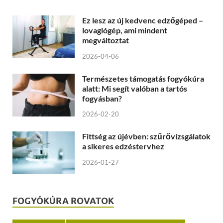
Ez lesz az új kedvenc edzőgéped –
lovaglógép, ami mindent
megváltoztat
2026-04-06
Természetes támogatás fogyókúra
alatt: Mi segít valóban a tartós
fogyásban?
2026-02-20
Fittség az újévben: szűrővizsgálatok
a sikeres edzéstervhez
2026-01-27
FOGYÓKÚRA ROVATOK