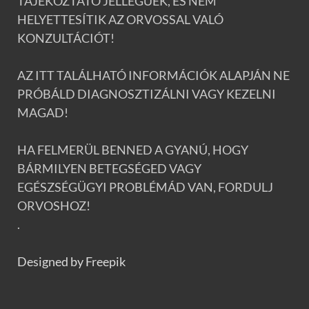
TÁJÉKOZTATÓ JELLEGŰEK, ÉS NEM
HELYETTESÍTIK AZ ORVOSSAL VALÓ
KONZULTÁCIÓT!
AZ ITT TALÁLHATÓ INFORMÁCIÓK ALAPJÁN NE
PRÓBÁLD DIAGNOSZTIZÁLNI VAGY KEZELNI
MAGAD!
HA FELMERÜL BENNED A GYANÚ, HOGY
BÁRMILYEN BETEGSÉGED VAGY
EGÉSZSÉGÜGYI PROBLÉMÁD VAN, FORDULJ
ORVOSHOZ!
.
Designed by Freepik