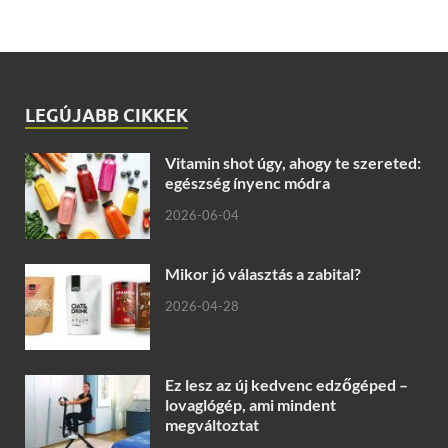
LEGÚJABB CIKKEK
Vitamin shot úgy, ahogy te szereted:
egészség ínyenc módra
2026-06-04
Mikor jó választás a zabital?
2026-04-28
Ez lesz az új kedvenc edzőgéped –
lovaglógép, ami mindent
megváltoztat