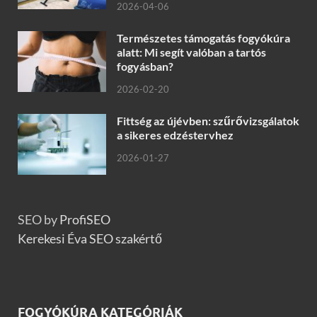
2026-04-06
Természetes támogatás fogyókúra
alatt: Mi segít valóban a tartós
fogyásban?
2026-02-20
Fittség az újévben: szűrővizsgálatok
a sikeres edzéstervhez
2026-01-27
SEO by
ProfiSEO
Kerekesi Éva SEO szakértő
FOGYÓKÚRA KATEGÓRIÁK