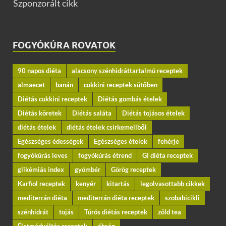
Szponzorált cikk
FOGYÓKÚRA ROVATOK
90 napos diéta
alacsony szénhidráttartalmú receptek
almaecet
banán
cukkini receptek sütőben
Diétás cukkini receptek
Diétás gombás ételek
Diétás köretek
Diétás saláta
Diétás tojásos ételek
diétás ételek
diétás ételek csirkemellből
Egészséges édességek
Egészséges ételek
fehérje
fogyókúrás leves
fogyókúrás étrend
GI diéta receptek
glikémiás index
gyömbér
Görög receptek
Karfiol receptek
kenyér
kitartás
legolvasottabb cikkek
mediterrán diéta
mediterrán diéta receptek
szobabicikli
szénhidrát
tojás
Túrós diétás receptek
zöld tea
Életmódváltás receptek
éhség