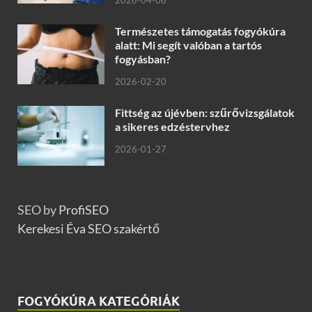
2026-04-06
Természetes támogatás fogyókúra
alatt: Mi segít valóban a tartós
fogyásban?
2026-02-20
Fittség az újévben: szűrővizsgálatok
a sikeres edzéstervhez
2026-01-27
SEO by
ProfiSEO
Kerekesi Éva SEO szakértő
FOGYÓKÚRA KATEGÓRIÁK