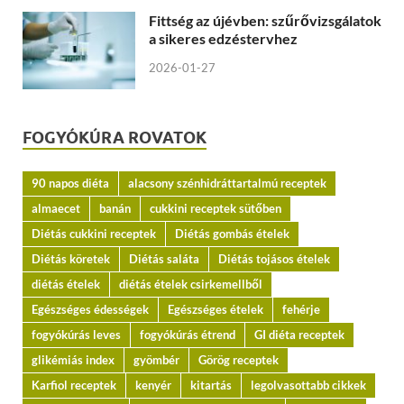
Fittség az újévben: szűrővizsgálatok
a sikeres edzéstervhez
2026-01-27
FOGYÓKÚRA ROVATOK
90 napos diéta
alacsony szénhidráttartalmú receptek
almaecet
banán
cukkini receptek sütőben
Diétás cukkini receptek
Diétás gombás ételek
Diétás köretek
Diétás saláta
Diétás tojásos ételek
diétás ételek
diétás ételek csirkemellből
Egészséges édességek
Egészséges ételek
fehérje
fogyókúrás leves
fogyókúrás étrend
GI diéta receptek
glikémiás index
gyömbér
Görög receptek
Karfiol receptek
kenyér
kitartás
legolvasottabb cikkek