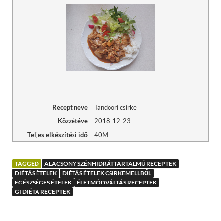
Recept neve
Tandoori csirke
Közzétéve
2018-12-23
Teljes elkészítési idő
40M
TAGGED
ALACSONY SZÉNHIDRÁTTARTALMÚ RECEPTEK
DIÉTÁS ÉTELEK
DIÉTÁS ÉTELEK CSIRKEMELLBŐL
EGÉSZSÉGES ÉTELEK
ÉLETMÓDVÁLTÁS RECEPTEK
GI DIÉTA RECEPTEK