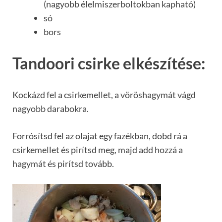
(nagyobb élelmiszerboltokban kapható)
só
bors
Tandoori csirke elkészítése:
Kockázd fel a csirkemellet, a vöröshagymát vágd
nagyobb darabokra.
Forrósítsd fel az olajat egy fazékban, dobd rá a
csirkemellet és pirítsd meg, majd add hozzá a
hagymát és pirítsd tovább.