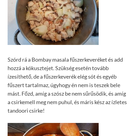
Szórd rá a Bombay masala fűszerkeveréket és add
hozzá a kókusztejet. Szükség esetén tovább
ízesíthető, de a fűszerkeverék elég sót és egyéb
fűszert tartalmaz, úgyhogy én nem is teszek bele
mást. Főzd, amíg a szósz be nem sűrűsödik, és amíg
a csirkemell meg nem puhul, és máris kész az ízletes
tandoori csirke!