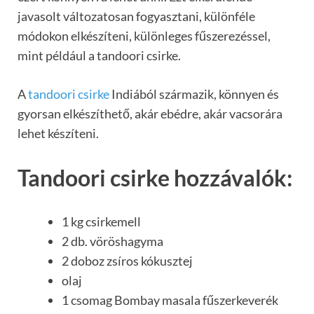
javasolt változatosan fogyasztani, különféle
módokon elkészíteni, különleges fűszerezéssel,
mint például a tandoori csirke.
A
tandoori csirke
Indiából származik, könnyen és
gyorsan elkészíthető, akár ebédre, akár vacsorára
lehet készíteni.
Tandoori csirke hozzávalók:
1 kg csirkemell
2 db. vöröshagyma
2 doboz zsíros kókusztej
olaj
1 csomag Bombay masala fűszerkeverék