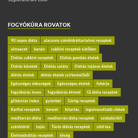
FOGYÓKÚRA ROVATOK
90 napos diéta
alacsony szénhidráttartalmú receptek
almaecet
banán
cukkini receptek sütőben
Diétás cukkini receptek
Diétás gombás ételek
Diétás köretek
Diétás saláta
Diétás tojásos ételek
diétás ételek
diétás ételek csirkemellből
Egészséges édességek
Egészséges ételek
fehérje
fogyókúrás leves
fogyókúrás étrend
GI diéta receptek
glikémiás index
gyömbér
Görög receptek
Karfiol receptek
kenyér
kitartás
legolvasottabb cikkek
mediterrán diéta
mediterrán diéta receptek
szobabicikli
szénhidrát
tojás
Túrós diétás receptek
zöld tea
Életmódváltás receptek
éhség