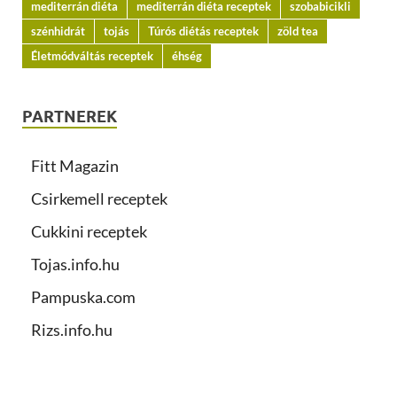
mediterrán diéta
mediterrán diéta receptek
szobabicikli
szénhidrát
tojás
Túrós diétás receptek
zöld tea
Életmódváltás receptek
éhség
PARTNEREK
Fitt Magazin
Csirkemell receptek
Cukkini receptek
Tojas.info.hu
Pampuska.com
Rizs.info.hu