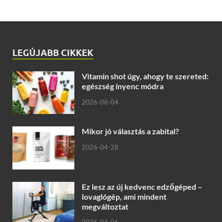
LEGÚJABB CIKKEK
Vitamin shot úgy, ahogy te szereted:
egészség ínyenc módra
2026-06-04
Mikor jó választás a zabital?
2026-04-28
Ez lesz az új kedvenc edzőgéped –
lovaglógép, ami mindent
megváltoztat