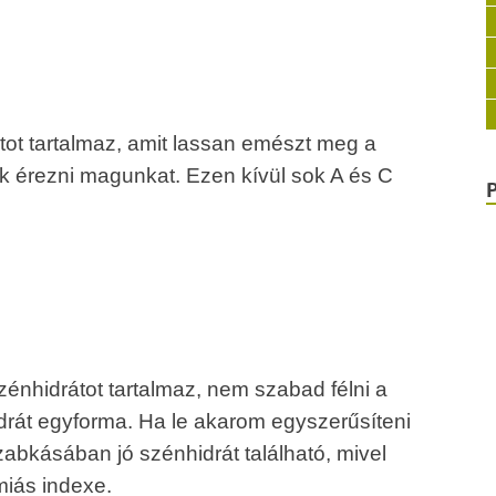
ot tartalmaz, amit lassan emészt meg a
k érezni magunkat. Ezen kívül sok A és C
zénhidrátot tartalmaz, nem szabad félni a
drát egyforma. Ha le akarom egyszerűsíteni
zabkásában jó szénhidrát található, mivel
miás indexe.