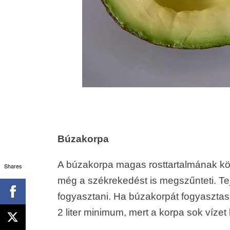
Búzakorpa
A búzakorpa magas rosttartalmának kös
Shares
még a székrekedést is megszűnteti. Tej
fogyasztani. Ha búzakorpát fogyasztasz,
2 liter minimum, mert a korpa sok vízet