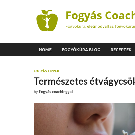
Fogyás Coac
Fogyókúra, életmódváltás, fogyókúrá
HOME
FOGYÓKÚRA BLOG
RECEPTEK
FOGYÁS TIPPEK
Természetes étvágycsö
by
Fogyás coachinggal