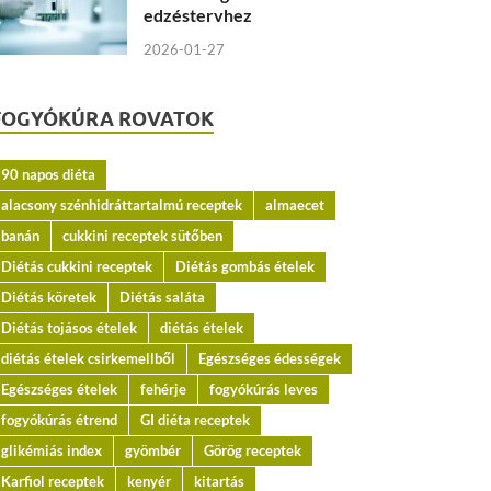
edzéstervhez
2026-01-27
FOGYÓKÚRA ROVATOK
90 napos diéta
alacsony szénhidráttartalmú receptek
almaecet
banán
cukkini receptek sütőben
Diétás cukkini receptek
Diétás gombás ételek
Diétás köretek
Diétás saláta
Diétás tojásos ételek
diétás ételek
diétás ételek csirkemellből
Egészséges édességek
Egészséges ételek
fehérje
fogyókúrás leves
fogyókúrás étrend
GI diéta receptek
glikémiás index
gyömbér
Görög receptek
Karfiol receptek
kenyér
kitartás