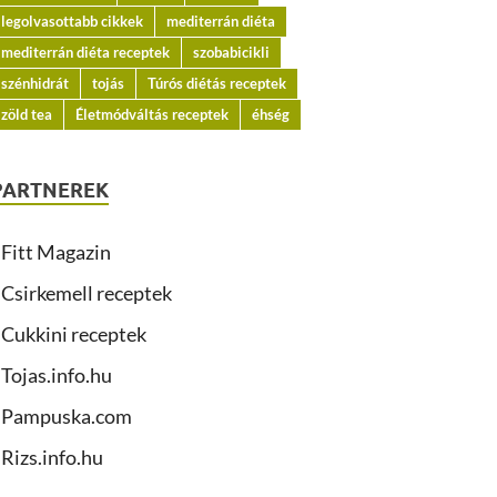
legolvasottabb cikkek
mediterrán diéta
mediterrán diéta receptek
szobabicikli
szénhidrát
tojás
Túrós diétás receptek
zöld tea
Életmódváltás receptek
éhség
PARTNEREK
Fitt Magazin
Csirkemell receptek
Cukkini receptek
Tojas.info.hu
Pampuska.com
Rizs.info.hu