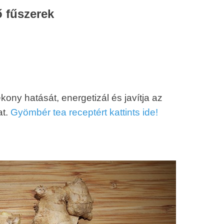
 fűszerek
ony hatását, energetizál és javítja az
at.
Gyömbér tea receptért kattints ide!