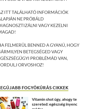
AZ ITT TALÁLHATÓ INFORMÁCIÓK
ALAPJÁN NE PRÓBÁLD
DIAGNOSZTIZÁLNI VAGY KEZELNI
MAGAD!
HA FELMERÜL BENNED A GYANÚ, HOGY
BÁRMILYEN BETEGSÉGED VAGY
EGÉSZSÉGÜGYI PROBLÉMÁD VAN,
FORDULJ ORVOSHOZ!
LEGÚJABB FOGYÓKÚRÁS CIKKEK
Vitamin shot úgy, ahogy te
szereted: egészség ínyenc
módra