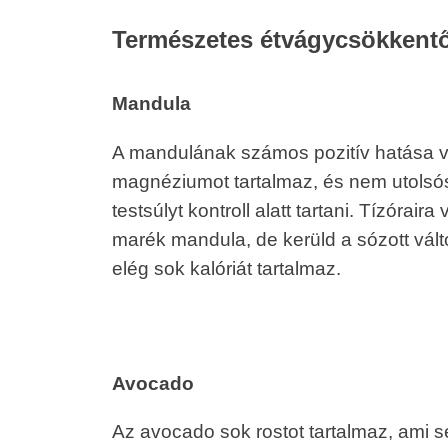
Természetes étvágycsökkentő
Mandula
A mandulának számos pozitív hatása va
magnéziumot tartalmaz, és nem utolsóso
testsúlyt kontroll alatt tartani. Tízóra
marék mandula, de kerüld a sózott vált
elég sok kalóriát tartalmaz.
Avocado
Az avocado sok rostot tartalmaz, ami 