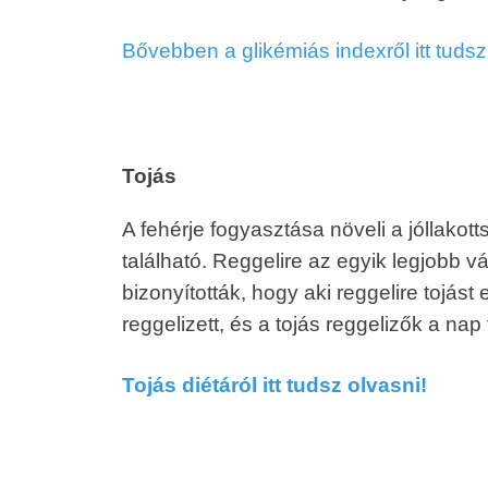
Bővebben a glikémiás indexről itt tudsz
Tojás
A fehérje fogyasztása növeli a jóllakot
található. Reggelire az egyik legjobb vá
bizonyították, hogy aki reggelire tojást
reggelizett, és a tojás reggelizők a na
Tojás diétáról itt tudsz olvasni!