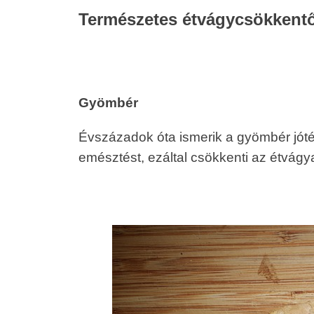
Természetes étvágycsökkentő
Gyömbér
Évszázadok óta ismerik a gyömbér jóték
emésztést, ezáltal csökkenti az étvágy