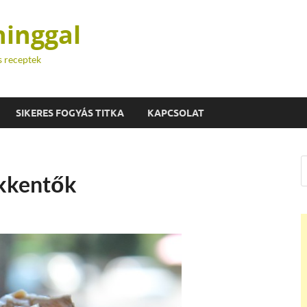
hinggal
s receptek
SIKERES FOGYÁS TITKA
KAPCSOLAT
kkentők