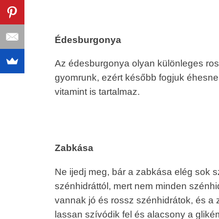
Édesburgonya
Az édesburgonya olyan különleges rost
gyomrunk, ezért később fogjuk éhesne
vitamint is tartalmaz.
Zabkása
Ne ijedj meg, bár a zabkása elég sok s
szénhidráttól, mert nem minden szénhi
vannak jó és rossz szénhidrátok, és a 
lassan szívódik fel és alacsony a gliké