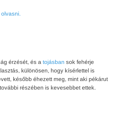
 olvasni.
tság érzését, és a
tojásban
sok fehérje
lasztás, különösen, hogy kísérlettel is
 evett, később éhezett meg, mint aki pékárut
p további részében is kevesebbet ettek.