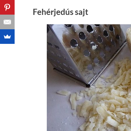
Fehérjedús sajt