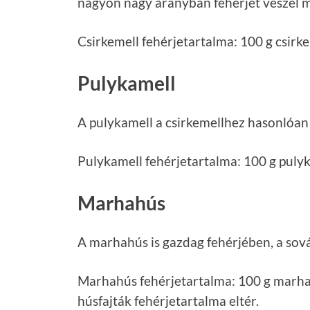
nagyon nagy arányban fehérjét veszel 
Csirkemell fehérjetartalma: 100 g csirke
Pulykamell
A pulykamell a csirkemellhez hasonlóan s
Pulykamell fehérjetartalma: 100 g pulyka
Marhahús
A marhahús is gazdag fehérjében, a sová
Marhahús fehérjetartalma: 100 g marhah
húsfajták fehérjetartalma eltér.