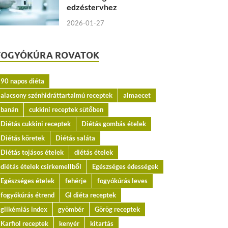
edzéstervhez
2026-01-27
FOGYÓKÚRA ROVATOK
90 napos diéta
alacsony szénhidráttartalmú receptek
almaecet
banán
cukkini receptek sütőben
Diétás cukkini receptek
Diétás gombás ételek
Diétás köretek
Diétás saláta
Diétás tojásos ételek
diétás ételek
diétás ételek csirkemellből
Egészséges édességek
Egészséges ételek
fehérje
fogyókúrás leves
fogyókúrás étrend
GI diéta receptek
glikémiás index
gyömbér
Görög receptek
Karfiol receptek
kenyér
kitartás