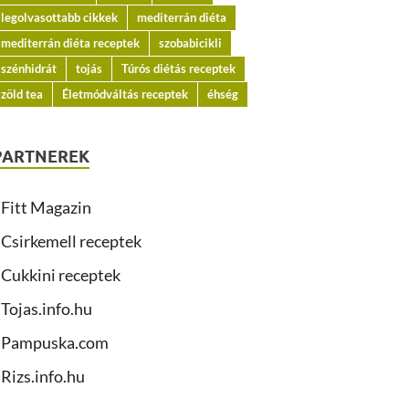
legolvasottabb cikkek
mediterrán diéta
mediterrán diéta receptek
szobabicikli
szénhidrát
tojás
Túrós diétás receptek
zöld tea
Életmódváltás receptek
éhség
PARTNEREK
Fitt Magazin
Csirkemell receptek
Cukkini receptek
Tojas.info.hu
Pampuska.com
Rizs.info.hu