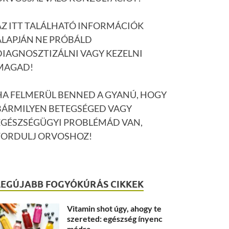
AZ ITT TALÁLHATÓ INFORMÁCIÓK
ALAPJÁN NE PRÓBÁLD
DIAGNOSZTIZÁLNI VAGY KEZELNI
MAGAD!
HA FELMERÜL BENNED A GYANÚ, HOGY
BÁRMILYEN BETEGSÉGED VAGY
EGÉSZSÉGÜGYI PROBLÉMÁD VAN,
FORDULJ ORVOSHOZ!
LEGÚJABB FOGYÓKÚRÁS CIKKEK
Vitamin shot úgy, ahogy te
szereted: egészség ínyenc
módra