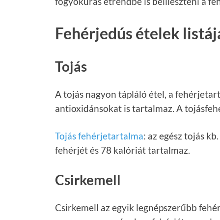
fogyókúrás étrendbe is beilleszteni a fe
Fehérjedús ételek listáj
Tojás
A tojás nagyon tápláló étel, a fehérjeta
antioxidánsokat is tartalmaz. A tojásfeh
Tojás fehérjetartalma
: az egész tojás kb
fehérjét és 78 kalóriát tartalmaz.
Csirkemell
Csirkemell az egyik legnépszerűbb fehér