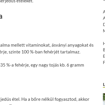
hérjedús ételeket.
a
rtalma mellett vitaminokat, ásványi anyagokat és
érje, szinte 100 %-ban fehérjét tartalmaz.
. 35 %-a fehérje, egy nagy tojás kb. 6 gramm
jedús étel. Ha a bőre nélkül fogyasztod, akkor