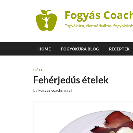
Fogyás Coac
Fogyókúra, életmódváltás, fogyókúrá
HOME
FOGYÓKÚRA BLOG
RECEPTEK
DIÉTA
Fehérjedús ételek
by
Fogyás coachinggal