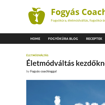
Fogyás Coac
Fogyókúra, életmódváltás, fogyókúrá
HOME
FOGYÓKÚRA BLOG
RECEPTEK
ÉLETMÓDVÁLTÁS
Életmódváltás kezdőkn
by
Fogyás coachinggal