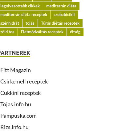
legolvasottabb cikkek
mediterrán diéta
mediterrán diéta receptek
szobabicikli
szénhidrát
tojás
Túrós diétás receptek
zöld tea
Életmódváltás receptek
éhség
PARTNEREK
Fitt Magazin
Csirkemell receptek
Cukkini receptek
Tojas.info.hu
Pampuska.com
Rizs.info.hu