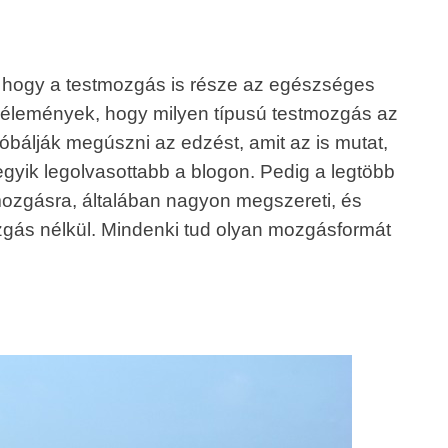
, hogy a testmozgás is része az egészséges
vélemények, hogy milyen típusú testmozgás az
róbálják megúszni az edzést, amit az is mutat,
egyik legolvasottabb a blogon. Pedig a legtöbb
mozgásra, általában nagyon megszereti, és
ozgás nélkül. Mindenki tud olyan mozgásformát