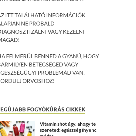
AZ ITT TALÁLHATÓ INFORMÁCIÓK
ALAPJÁN NE PRÓBÁLD
DIAGNOSZTIZÁLNI VAGY KEZELNI
MAGAD!
HA FELMERÜL BENNED A GYANÚ, HOGY
BÁRMILYEN BETEGSÉGED VAGY
EGÉSZSÉGÜGYI PROBLÉMÁD VAN,
FORDULJ ORVOSHOZ!
LEGÚJABB FOGYÓKÚRÁS CIKKEK
Vitamin shot úgy, ahogy te
szereted: egészség ínyenc
módra