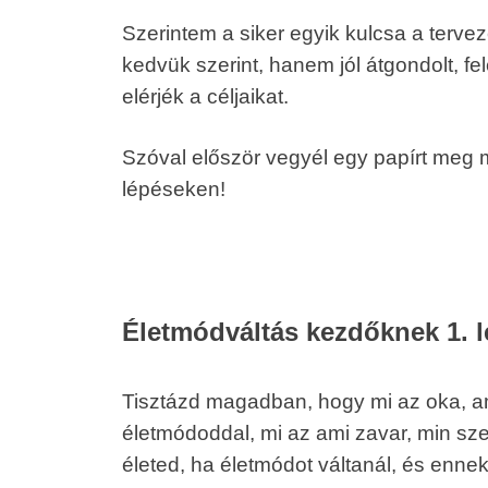
Szerintem a siker egyik kulcsa a terv
kedvük szerint, hanem jól átgondolt, fe
elérjék a céljaikat.
Szóval először vegyél egy papírt meg m
lépéseken!
Életmódváltás kezdőknek 1. 
Tisztázd magadban, hogy mi az oka, am
életmódoddal, mi az ami zavar, min sze
életed, ha életmódot váltanál, és enne