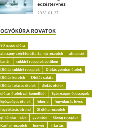
edzéstervhez
2026-01-27
FOGYÓKÚRA ROVATOK
90 napos diéta
alacsony szénhidráttartalmú receptek
almaecet
banán
cukkini receptek sütőben
Diétás cukkini receptek
Diétás gombás ételek
Diétás köretek
Diétás saláta
Diétás tojásos ételek
diétás ételek
diétás ételek csirkemellből
Egészséges édességek
Egészséges ételek
fehérje
fogyókúrás leves
fogyókúrás étrend
GI diéta receptek
glikémiás index
gyömbér
Görög receptek
Karfiol receptek
kenyér
kitartás