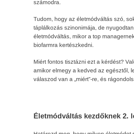
számodra.
Tudom, hogy az életmódváltás szó, s
táplálkozás szinonimája, de nyugodtan
életmódváltás, mikor a top managernek
biofarmra kertészkedni.
Miért fontos tisztázni ezt a kérdést? Va
amikor elmegy a kedved az egésztől, l
válaszod van a „miért”-re, és rágondolsz
Életmódváltás kezdőknek 2. 
Határozd meg, hogy milyen életmódot 