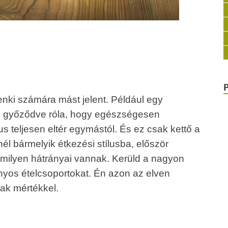
enki számára mást jelent. Például egy
n győződve róla, hogy egészségesen
lus teljesen eltér egymástól. És ez csak kettő a
él bármelyik étkezési stílusba, először
milyen hátrányai vannak. Kerüld a nagyon
onyos ételcsoportokat. Én azon az elven
sak mértékkel.