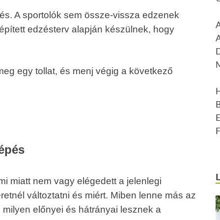
ezés. A sportolók sem össze-vissza edzenek
lépített edzésterv alapján készülnek, hogy
eg egy tollat, és menj végig a következő
lépés
i miatt nem vagy elégedett a jelenlegi
retnél változtatni és miért. Miben lenne más az
k milyen előnyei és hátrányai lesznek a