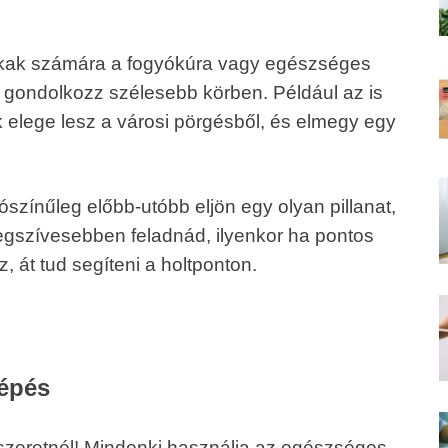
okak számára a fogyókúra vagy egészséges
 gondolkozz szélesebb körben. Például az is
 elege lesz a városi pörgésből, és elmegy egy
lószínűleg előbb-utóbb eljön egy olyan pillanat,
egszívesebben feladnád, ilyenkor ha pontos
, át tud segíteni a holtponton.
lépés
szeretnél! Mindenki használja az egészséges