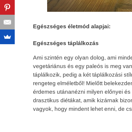
Egészséges életmód alapjai:
Egészséges táplálkozás
Ami szintén egy olyan dolog, ami mind
vegetáriánus és egy paleós is meg va
táplálkozik, pedig a két táplálkozási stí
rengeteg elméletből! Mielőtt belekezden
érdemes utánanézni milyen előnyei és 
drasztikus diétákat, amik kizárnak biz
vagyok, hogy mindent lehet enni, de c