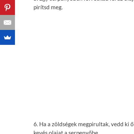
6. Ha a zöldségek megpirultak, vedd ki 
kevés olajat a serpenyőbe.
7. Tedd a csirkemell csíkokat a serpenyőb