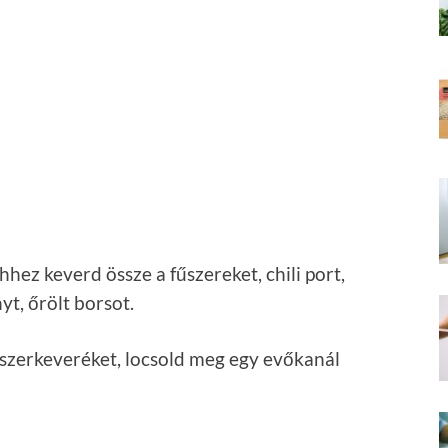
ehhez keverd össze a fűszereket, chili port,
t, őrölt borsot.
 fűszerkeveréket, locsold meg egy evőkanál