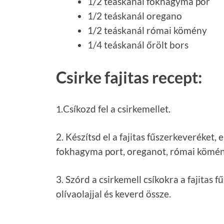
1/2 teáskanál fokhagyma por
1/2 teáskanál oregano
1/2 teáskanál római kömény
1/4 teáskanál őrölt bors
Csirke fajitas recept:
1.
Csíkozd fel a csirkemellet.
2. Készítsd el a fajitas fűszerkeveréket, 
fokhagyma port, oreganot, római kömény
3. Szórd a csirkemell csíkokra a fajitas
olívaolajjal és keverd össze.