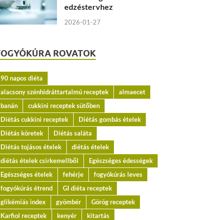
edzéstervhez
2026-01-27
FOGYÓKÚRA ROVATOK
90 napos diéta
alacsony szénhidráttartalmú receptek
almaecet
banán
cukkini receptek sütőben
Diétás cukkini receptek
Diétás gombás ételek
Diétás köretek
Diétás saláta
Diétás tojásos ételek
diétás ételek
diétás ételek csirkemellből
Egészséges édességek
Egészséges ételek
fehérje
fogyókúrás leves
fogyókúrás étrend
GI diéta receptek
glikémiás index
gyömbér
Görög receptek
Karfiol receptek
kenyér
kitartás