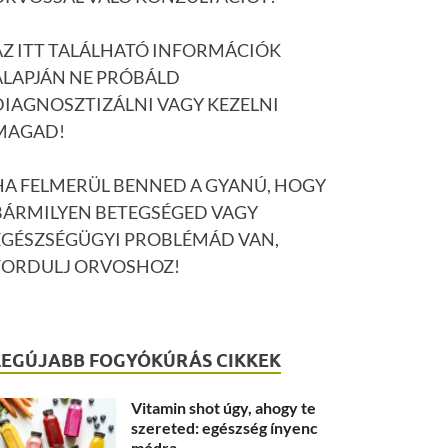
AZ ITT TALÁLHATÓ INFORMÁCIÓK
ALAPJÁN NE PRÓBÁLD
DIAGNOSZTIZÁLNI VAGY KEZELNI
MAGAD!
HA FELMERÜL BENNED A GYANÚ, HOGY
BÁRMILYEN BETEGSÉGED VAGY
EGÉSZSÉGÜGYI PROBLÉMÁD VAN,
FORDULJ ORVOSHOZ!
LEGÚJABB FOGYÓKÚRÁS CIKKEK
Vitamin shot úgy, ahogy te
szereted: egészség ínyenc
módra