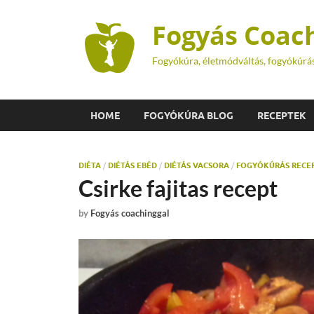
Fogyás Coac
Fogyókúra, életmódváltás, fogyókúrá
HOME
FOGYÓKÚRA BLOG
RECEPTEK
DIÉTA
/
DIÉTÁS EBÉD
/
DIÉTÁS VACSORA
/
FOGYÓKÚRÁS RECE
Csirke fajitas recept
by
Fogyás coachinggal