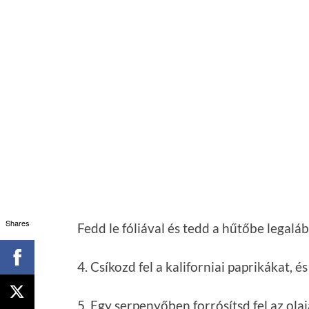
Fedd le fóliával és tedd a hűtőbe legaláb
4. Csíkozd fel a kaliforniai paprikákat, é
Shares
5. Egy serpenyőben forrósítsd fel az ola
pirítsd meg.