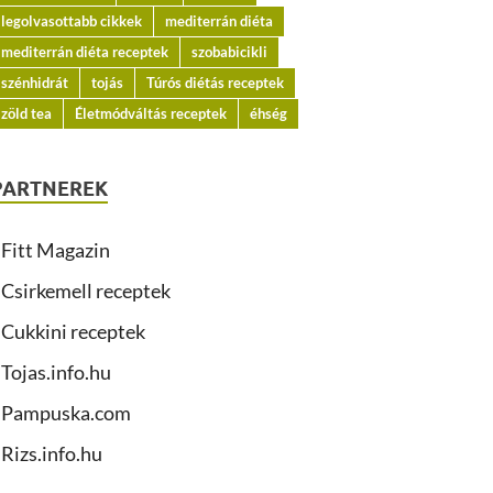
legolvasottabb cikkek
mediterrán diéta
mediterrán diéta receptek
szobabicikli
szénhidrát
tojás
Túrós diétás receptek
zöld tea
Életmódváltás receptek
éhség
PARTNEREK
Fitt Magazin
Csirkemell receptek
Cukkini receptek
Tojas.info.hu
Pampuska.com
Rizs.info.hu