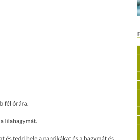
b fél órára.
s a lilahagymát.
jat és tedd bele a paprikákat és a hagymát és