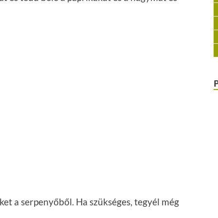
őket a serpenyőből. Ha szükséges, tegyél még
e, és pirítsd meg őket.