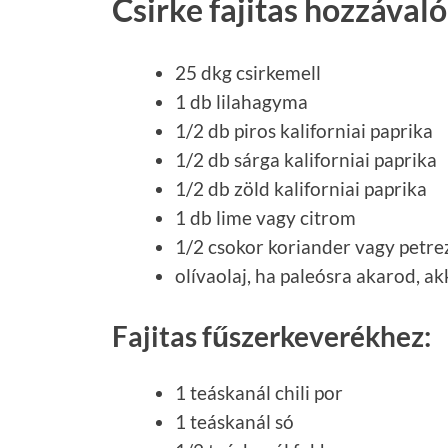
Csirke fajitas hozzávaló
25 dkg csirkemell
1 db lilahagyma
1/2 db piros kaliforniai paprika
1/2 db sárga kaliforniai paprika
1/2 db zöld kaliforniai paprika
1 db lime vagy citrom
1/2 csokor koriander vagy petr
olívaolaj, ha paleósra akarod, ak
Fajitas fűszerkeverékhez:
1 teáskanál chili por
1 teáskanál só