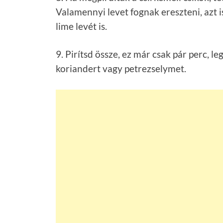
Összegzés
Recept n
Közzét