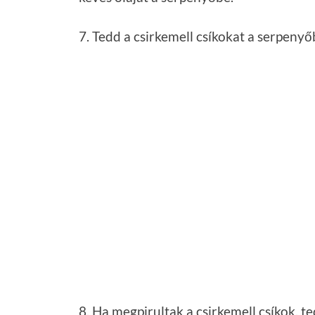
8. Ha megpirultak a csirkemell csíkok, t
Valamennyi levet fognak ereszteni, azt i
lime levét is.
9. Pirítsd össze, ez már csak pár perc, l
koriandert vagy petrezselymet.