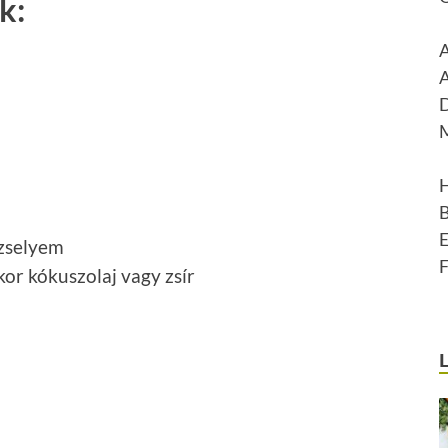
k:
ezselyem
kor kókuszolaj vagy zsír