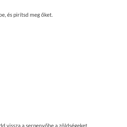
edd vissza a serpenyőbe a zöldségeket.
s öntsd bele a serpenyőbe, és facsard hozzá a
egvégül add a csirke fajitashoz az apróra vágott