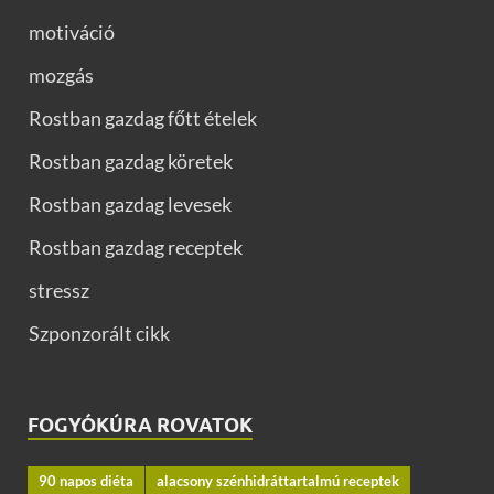
motiváció
mozgás
Rostban gazdag főtt ételek
Rostban gazdag köretek
Rostban gazdag levesek
Rostban gazdag receptek
stressz
Szponzorált cikk
FOGYÓKÚRA ROVATOK
90 napos diéta
alacsony szénhidráttartalmú receptek