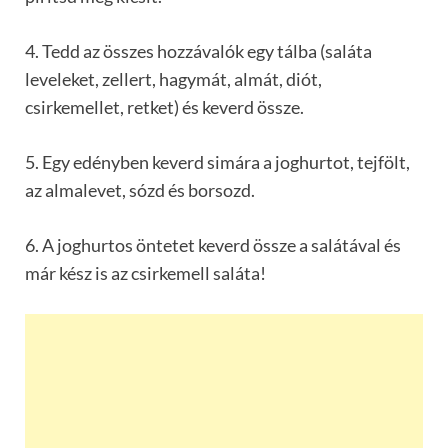
4. Tedd az összes hozzávalók egy tálba (saláta
leveleket, zellert, hagymát, almát, diót,
csirkemellet, retket) és keverd össze.
5. Egy edényben keverd simára a joghurtot, tejfölt,
az almalevet, sózd és borsozd.
6. A joghurtos öntetet keverd össze a salátával és
már kész is az csirkemell saláta!