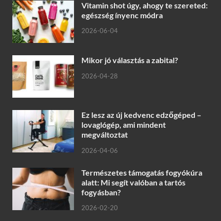
Vitamin shot úgy, ahogy te szereted:
egészség ínyenc módra
2026-06-04
Mikor jó választás a zabital?
2026-04-28
Ez lesz az új kedvenc edzőgéped –
lovaglógép, ami mindent
megváltoztat
2026-04-06
Természetes támogatás fogyókúra
alatt: Mi segít valóban a tartós
fogyásban?
2026-02-20