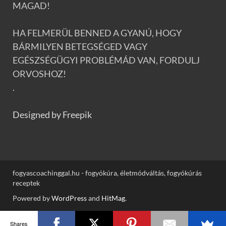
MAGAD!
HA FELMERÜL BENNED A GYANÚ, HOGY
BÁRMILYEN BETEGSÉGED VAGY
EGÉSZSÉGÜGYI PROBLÉMÁD VAN, FORDULJ
ORVOSHOZ!
.
Designed by Freepik
fogyascoachinggal.hu - fogyókúra, életmódváltás, fogyókúrás
receptek
Powered by
WordPress
and
HitMag
.
Shares