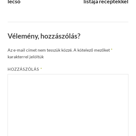
lecsó
listája receptekkel
Vélemény, hozzászólás?
Az e-mail címet nem tesszük közzé.
A kötelező mezőket
*
karakterrel jelöltük
HOZZÁSZÓLÁS
*