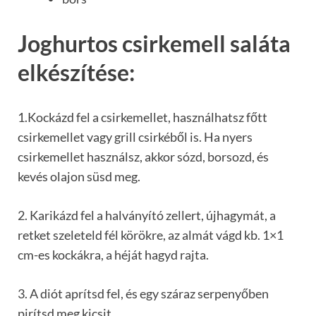
Joghurtos csirkemell saláta
elkészítése:
1.Kockázd fel a csirkemellet, használhatsz főtt
csirkemellet vagy grill csirkéből is. Ha nyers
csirkemellet használsz, akkor sózd, borsozd, és
kevés olajon süsd meg.
2. Karikázd fel a halványító zellert, újhagymát, a
retket szeleteld fél körökre, az almát vágd kb. 1×1
cm-es kockákra, a héját hagyd rajta.
3. A diót aprítsd fel, és egy száraz serpenyőben
pirítsd meg kicsit.