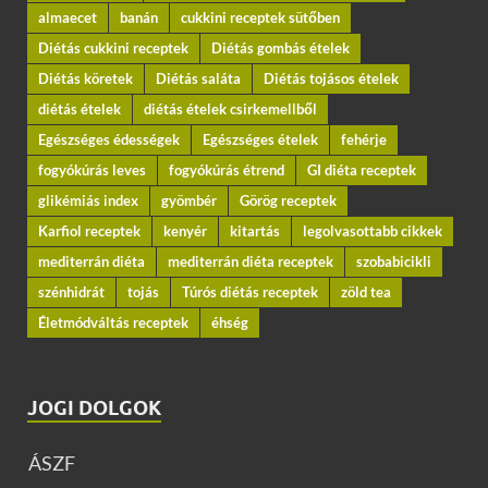
almaecet
banán
cukkini receptek sütőben
Diétás cukkini receptek
Diétás gombás ételek
Diétás köretek
Diétás saláta
Diétás tojásos ételek
diétás ételek
diétás ételek csirkemellből
Egészséges édességek
Egészséges ételek
fehérje
fogyókúrás leves
fogyókúrás étrend
GI diéta receptek
glikémiás index
gyömbér
Görög receptek
Karfiol receptek
kenyér
kitartás
legolvasottabb cikkek
mediterrán diéta
mediterrán diéta receptek
szobabicikli
szénhidrát
tojás
Túrós diétás receptek
zöld tea
Életmódváltás receptek
éhség
JOGI DOLGOK
ÁSZF