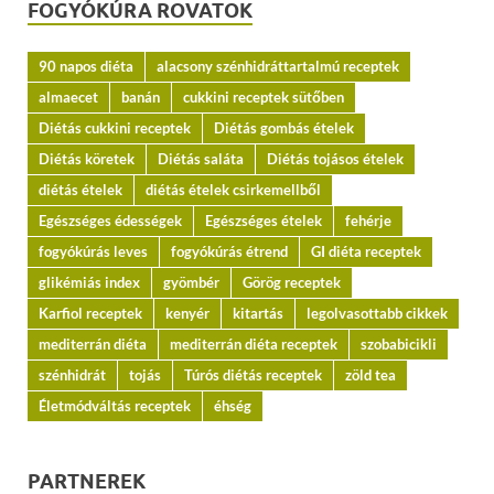
FOGYÓKÚRA ROVATOK
90 napos diéta
alacsony szénhidráttartalmú receptek
almaecet
banán
cukkini receptek sütőben
Diétás cukkini receptek
Diétás gombás ételek
Diétás köretek
Diétás saláta
Diétás tojásos ételek
diétás ételek
diétás ételek csirkemellből
Egészséges édességek
Egészséges ételek
fehérje
fogyókúrás leves
fogyókúrás étrend
GI diéta receptek
glikémiás index
gyömbér
Görög receptek
Karfiol receptek
kenyér
kitartás
legolvasottabb cikkek
mediterrán diéta
mediterrán diéta receptek
szobabicikli
szénhidrát
tojás
Túrós diétás receptek
zöld tea
Életmódváltás receptek
éhség
PARTNEREK