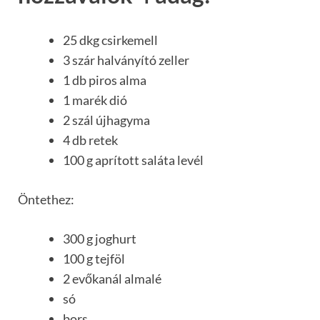
25 dkg csirkemell
3 szár halványító zeller
1 db piros alma
1 marék dió
2 szál újhagyma
4 db retek
100 g aprított saláta levél
Öntethez:
300 g joghurt
100 g tejföl
2 evőkanál almalé
só
bors