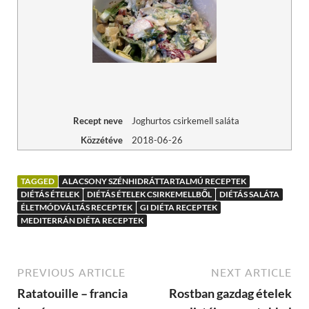
Recept neve
Joghurtos csirkemell saláta
Közzétéve
2018-06-26
TAGGED
ALACSONY SZÉNHIDRÁTTARTALMÚ RECEPTEK
DIÉTÁS ÉTELEK
DIÉTÁS ÉTELEK CSIRKEMELLBŐL
DIÉTÁS SALÁTA
ÉLETMÓDVÁLTÁS RECEPTEK
GI DIÉTA RECEPTEK
MEDITERRÁN DIÉTA RECEPTEK
PREVIOUS ARTICLE
NEXT ARTICLE
Ratatouille – francia
Rostban gazdag ételek