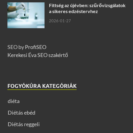
Fittség az újévben: szűrővizsgálatok
a sikeres edzéstervhez
2026-01-27
SEO by
ProfiSEO
Kerekesi Éva SEO szakértő
FOGYÓKÚRA KATEGÓRIÁK
diéta
Diétás ebéd
Diétás reggeli