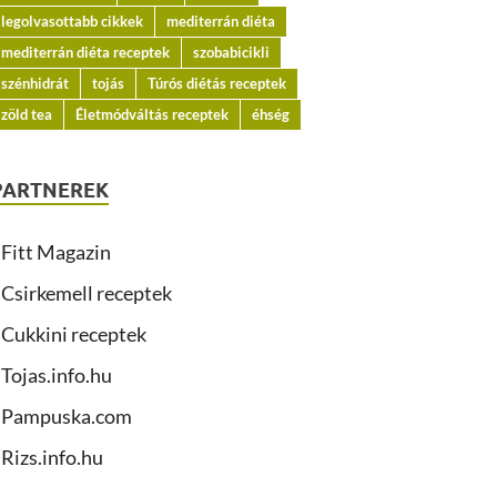
legolvasottabb cikkek
mediterrán diéta
mediterrán diéta receptek
szobabicikli
szénhidrát
tojás
Túrós diétás receptek
zöld tea
Életmódváltás receptek
éhség
PARTNEREK
Fitt Magazin
Csirkemell receptek
Cukkini receptek
Tojas.info.hu
Pampuska.com
Rizs.info.hu