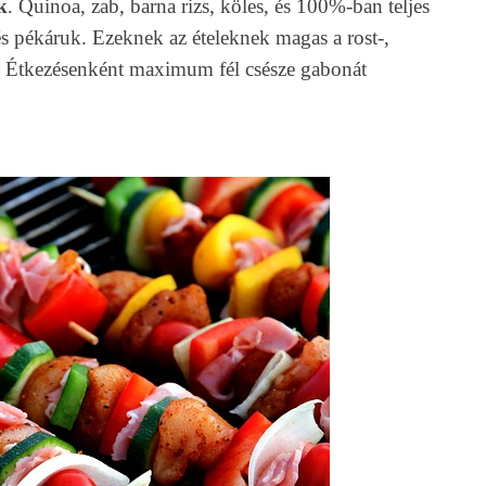
k
. Quinoa, zab, barna rizs, köles, és 100%-ban teljes
és pékáruk. Ezeknek az ételeknek magas a rost-,
a. Étkezésenként maximum fél csésze gabonát