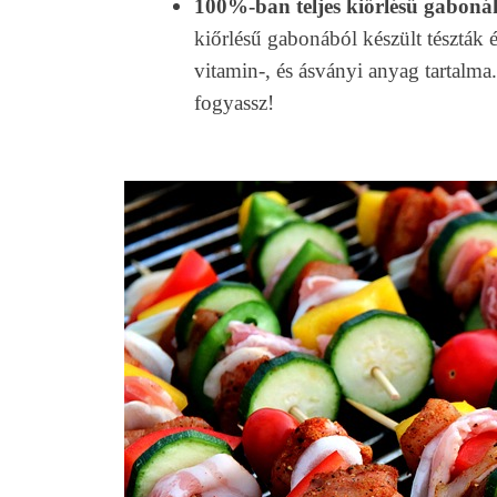
100%-ban teljes kiőrlésű gaboná
kiőrlésű gabonából készült tészták 
vitamin-, és ásványi anyag tartalm
fogyassz!