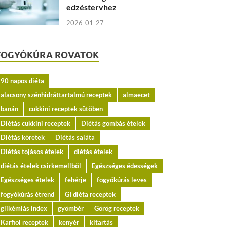
edzéstervhez
2026-01-27
FOGYÓKÚRA ROVATOK
90 napos diéta
alacsony szénhidráttartalmú receptek
almaecet
banán
cukkini receptek sütőben
Diétás cukkini receptek
Diétás gombás ételek
Diétás köretek
Diétás saláta
Diétás tojásos ételek
diétás ételek
diétás ételek csirkemellből
Egészséges édességek
Egészséges ételek
fehérje
fogyókúrás leves
fogyókúrás étrend
GI diéta receptek
glikémiás index
gyömbér
Görög receptek
Karfiol receptek
kenyér
kitartás