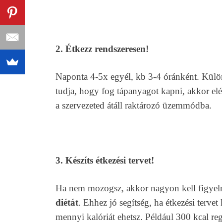
2. Étkezz rendszeresen!
Naponta 4-5x egyél, kb 3-4 óránként. Kül
tudja, hogy fog tápanyagot kapni, akkor elég
a szervezeted átáll raktározó üzemmódba.
3. Készíts étkezési tervet!
Ha nem mozogsz, akkor nagyon kell figyeln
diétát
. Ehhez jó segítség, ha étkezési terve
mennyi kalóriát ehetsz. Például 300 kcal re