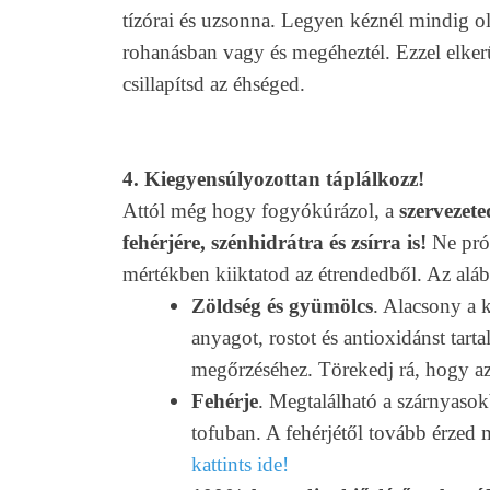
tízórai és uzsonna. Legyen kéznél mindig ol
rohanásban vagy és megéheztél. Ezzel elkerü
csillapítsd az éhséged.
4. Kiegyensúlyozottan táplálkozz!
Attól még hogy fogyókúrázol, a
szervezet
fehérjére, szénhidrátra és zsírra is!
Ne pró
mértékben kiiktatod az étrendedből. Az aláb
Zöldség és gyümölcs
. Alacsony a k
anyagot, rostot és antioxidánst tar
megőrzéséhez. Törekedj rá, hogy az 
Fehérje
. Megtalálható a szárnyasok
tofuban. A fehérjétől tovább érzed
kattints ide!