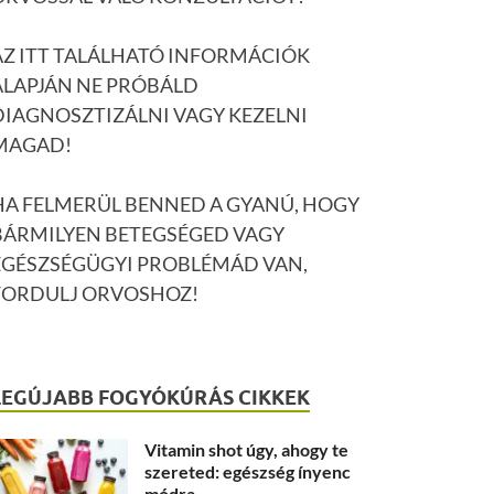
AZ ITT TALÁLHATÓ INFORMÁCIÓK
ALAPJÁN NE PRÓBÁLD
DIAGNOSZTIZÁLNI VAGY KEZELNI
MAGAD!
HA FELMERÜL BENNED A GYANÚ, HOGY
BÁRMILYEN BETEGSÉGED VAGY
EGÉSZSÉGÜGYI PROBLÉMÁD VAN,
FORDULJ ORVOSHOZ!
LEGÚJABB FOGYÓKÚRÁS CIKKEK
Vitamin shot úgy, ahogy te
szereted: egészség ínyenc
módra