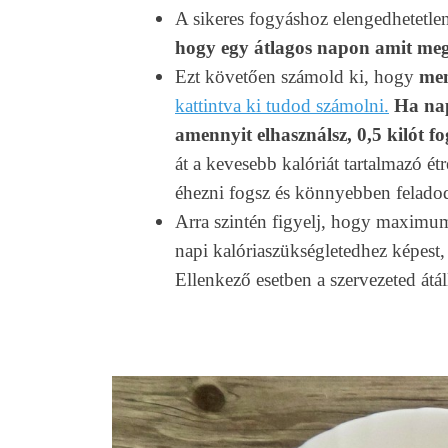
A sikeres fogyáshoz elengedhetetle
hogy egy átlagos napon amit meg
Ezt követően számold ki, hogy
men
kattintva ki tudod számolni.
Ha nap
amennyit elhasználsz, 0,5 kilót fo
át a kevesebb kalóriát tartalmazó ét
éhezni fogsz és könnyebben felado
Arra szintén figyelj, hogy maximum
napi kalóriaszükségletedhez képest,
Ellenkező esetben a szervezeted át