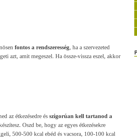
önösen
fontos a rendszeresség
, ha a szervezeted
eti azt, amit megeszel. Ha össze-vissza eszel, akkor
ed az étkezésedre és
szigorúan kell tartanod a
t készítesz. Oszd be, hogy az egyes étkezésekre
ggeli, 500-500 kcal ebéd és vacsora, 100-100 kcal