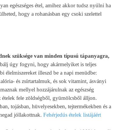
yan egészséges étel, amihez akkor tudsz nyúlni ha
lheted, hogy a rohanásban egy csoki szelettel
ednek szüksége van minden típusú tápanyagra,
bálj úgy fogyni, hogy akármelyiket is teljes
bi élelmiszereket illeszd be a napi menüdbe:
alória- és zsírtartalmuk, és sok vitamint, ásványi
talmaznak mellyel hozzájárulnak az egészség
ételek fele zöldségből, gyümölcsből álljon.
ban, tojásban, hüvelyesekben, tejtermékekben és a
 megad jóllakottnak.
Fehérjedús ételek listájáért