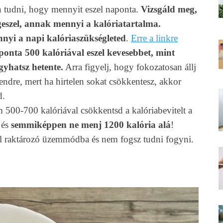
n tudni, hogy mennyit eszel naponta.
Vizsgáld meg,
eszel, annak mennyi a kalóriatartalma.
nyi a napi kalóriaszükségleted
.
Erre a linkre
onta 500 kalóriával eszel kevesebbet, mint
gyhatsz hetente.
Arra figyelj, hogy fokozatosan állj
rendre, mert ha hirtelen sokat csökkentesz, akkor
d.
 500-700 kalóriával csökkentsd a kalóriabevitelt a
 és
semmiképpen ne menj 1200 kalória alá
!
áll raktározó üzemmódba és nem fogsz tudni fogyni.