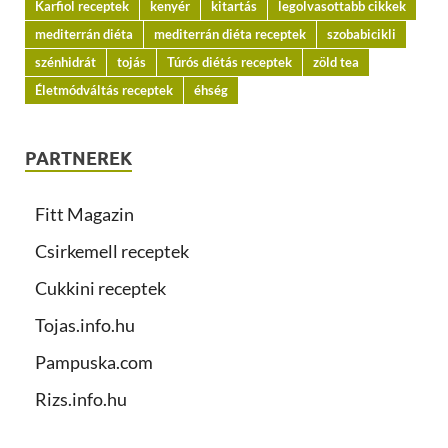
Karfiol receptek
kenyér
kitartás
legolvasottabb cikkek
mediterrán diéta
mediterrán diéta receptek
szobabicikli
szénhidrát
tojás
Túrós diétás receptek
zöld tea
Életmódváltás receptek
éhség
PARTNEREK
Fitt Magazin
Csirkemell receptek
Cukkini receptek
Tojas.info.hu
Pampuska.com
Rizs.info.hu