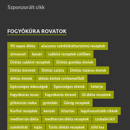
Szponzorált cikk
FOGYÓKÚRA ROVATOK
90 napos diéta
alacsony szénhidráttartalmú receptek
almaecet
banán
cukkini receptek sütőben
Diétás cukkini receptek
Diétás gombás ételek
Diétás köretek
Diétás saláta
Diétás tojásos ételek
diétás ételek
diétás ételek csirkemellből
Egészséges édességek
Egészséges ételek
fehérje
fogyókúrás leves
fogyókúrás étrend
GI diéta receptek
glikémiás index
gyömbér
Görög receptek
Karfiol receptek
kenyér
kitartás
legolvasottabb cikkek
mediterrán diéta
mediterrán diéta receptek
szobabicikli
szénhidrát
tojás
Túrós diétás receptek
zöld tea