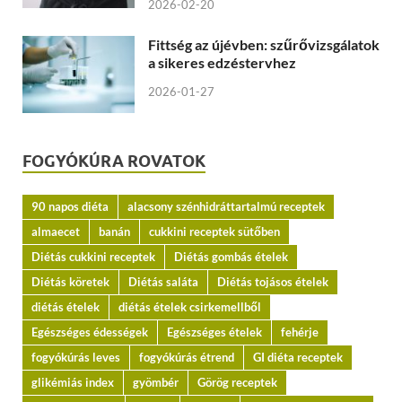
2026-02-20
Fittség az újévben: szűrővizsgálatok
a sikeres edzéstervhez
2026-01-27
FOGYÓKÚRA ROVATOK
90 napos diéta
alacsony szénhidráttartalmú receptek
almaecet
banán
cukkini receptek sütőben
Diétás cukkini receptek
Diétás gombás ételek
Diétás köretek
Diétás saláta
Diétás tojásos ételek
diétás ételek
diétás ételek csirkemellből
Egészséges édességek
Egészséges ételek
fehérje
fogyókúrás leves
fogyókúrás étrend
GI diéta receptek
glikémiás index
gyömbér
Görög receptek