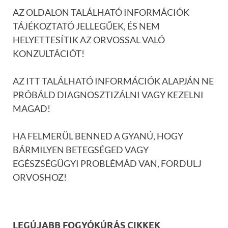
AZ OLDALON TALÁLHATÓ INFORMÁCIÓK
TÁJÉKOZTATÓ JELLEGŰEK, ÉS NEM
HELYETTESÍTIK AZ ORVOSSAL VALÓ
KONZULTÁCIÓT!
AZ ITT TALÁLHATÓ INFORMÁCIÓK ALAPJÁN NE
PRÓBÁLD DIAGNOSZTIZÁLNI VAGY KEZELNI
MAGAD!
HA FELMERÜL BENNED A GYANÚ, HOGY
BÁRMILYEN BETEGSÉGED VAGY
EGÉSZSÉGÜGYI PROBLÉMÁD VAN, FORDULJ
ORVOSHOZ!
LEGÚJABB FOGYÓKÚRÁS CIKKEK