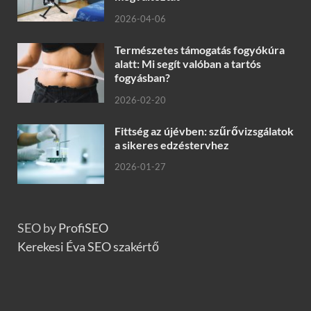
2026-04-06
Természetes támogatás fogyókúra
alatt: Mi segít valóban a tartós
fogyásban?
2026-02-20
Fittség az újévben: szűrővizsgálatok
a sikeres edzéstervhez
2026-01-27
SEO by
ProfiSEO
Kerekesi Éva SEO szakértő