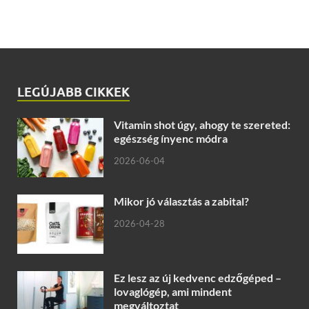
LEGÚJABB CIKKEK
Vitamin shot úgy, ahogy te szereted:
egészség ínyenc módra
2026-06-04
Mikor jó választás a zabital?
2026-04-28
Ez lesz az új kedvenc edzőgéped –
lovaglógép, ami mindent
megváltoztat