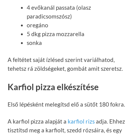
4 evőkanál passata (olasz
paradicsomszósz)
oregáno
5 dkg pizza mozzarella
sonka
A feltétet saját ízlésed szerint variálhatod,
tehetsz rá zöldségeket, gombát amit szeretsz.
Karfiol pizza elkészítése
Első lépésként melegítsd elő a sütőt 180 fokra.
A karfiol pizza alapját a
karfiol rizs
adja. Ehhez
tisztítsd meg a karfiolt, szedd rózsáira, és egy