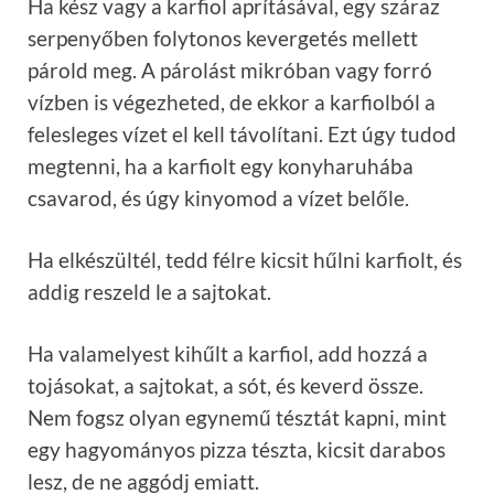
Ha kész vagy a karfiol aprításával, egy száraz
serpenyőben folytonos kevergetés mellett
párold meg. A párolást mikróban vagy forró
vízben is végezheted, de ekkor a karfiolból a
felesleges vízet el kell távolítani. Ezt úgy tudod
megtenni, ha a karfiolt egy konyharuhába
csavarod, és úgy kinyomod a vízet belőle.
Ha elkészültél, tedd félre kicsit hűlni karfiolt, és
addig reszeld le a sajtokat.
Ha valamelyest kihűlt a karfiol, add hozzá a
tojásokat, a sajtokat, a sót, és keverd össze.
Nem fogsz olyan egynemű tésztát kapni, mint
egy hagyományos pizza tészta, kicsit darabos
lesz, de ne aggódj emiatt.