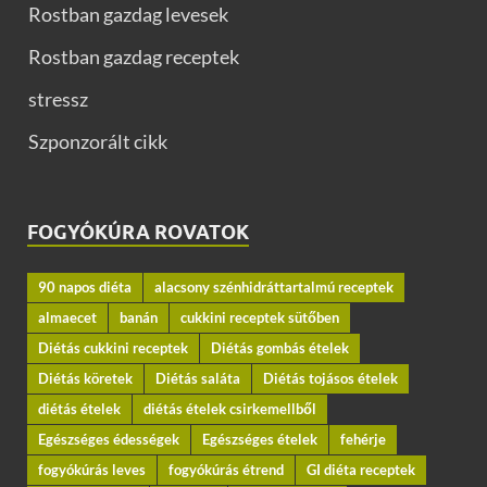
Rostban gazdag levesek
Rostban gazdag receptek
stressz
Szponzorált cikk
FOGYÓKÚRA ROVATOK
90 napos diéta
alacsony szénhidráttartalmú receptek
almaecet
banán
cukkini receptek sütőben
Diétás cukkini receptek
Diétás gombás ételek
Diétás köretek
Diétás saláta
Diétás tojásos ételek
diétás ételek
diétás ételek csirkemellből
Egészséges édességek
Egészséges ételek
fehérje
fogyókúrás leves
fogyókúrás étrend
GI diéta receptek