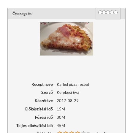
Rating
1 star
2 stars
3 stars
4 stars
5 stars
Összegzés
Recept neve
Karfiol pizza recept
Szerző
Kerekesi Éva
Közzétéve
2017-08-29
Előkészítési idő
15M
Főzési idő
30M
Teljes elkészítési idő
45M