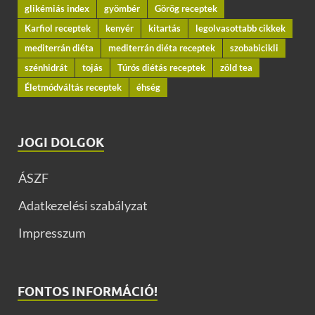
glikémiás index
gyömbér
Görög receptek
Karfiol receptek
kenyér
kitartás
legolvasottabb cikkek
mediterrán diéta
mediterrán diéta receptek
szobabicikli
szénhidrát
tojás
Túrós diétás receptek
zöld tea
Életmódváltás receptek
éhség
JOGI DOLGOK
ÁSZF
Adatkezelési szabályzat
Impresszum
FONTOS INFORMÁCIÓ!