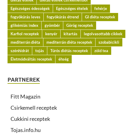
diétás ételek
diétás ételek csirkemellből
Egészséges édességek
Egészséges ételek
fehérje
fogyókúrás leves
fogyókúrás étrend
GI diéta receptek
glikémiás index
gyömbér
Görög receptek
Karfiol receptek
kenyér
kitartás
legolvasottabb cikkek
mediterrán diéta
mediterrán diéta receptek
szobabicikli
szénhidrát
tojás
Túrós diétás receptek
zöld tea
Életmódváltás receptek
éhség
PARTNEREK
Fitt Magazin
Csirkemell receptek
Cukkini receptek
Tojas.info.hu