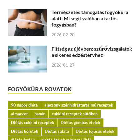
Természetes támogatás fogyókúra
alatt: Mi segít valóban a tartós
fogyásban?
2026-02-20
Fittség az újévben: szűrővizsgálatok
a sikeres edzéstervhez
2026-01-27
FOGYÓKÚRA ROVATOK
90 napos diéta
alacsony szénhidráttartalmú receptek
almaecet
banán
cukkini receptek sütőben
Diétás cukkini receptek
Diétás gombás ételek
Diétás köretek
Diétás saláta
Diétás tojásos ételek