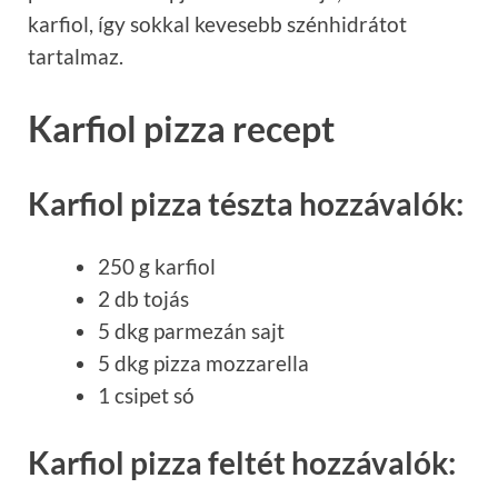
karfiol, így sokkal kevesebb szénhidrátot
tartalmaz.
Karfiol pizza recept
Karfiol pizza tészta hozzávalók:
250 g karfiol
2 db tojás
5 dkg parmezán sajt
5 dkg pizza mozzarella
1 csipet só
Karfiol pizza feltét hozzávalók: