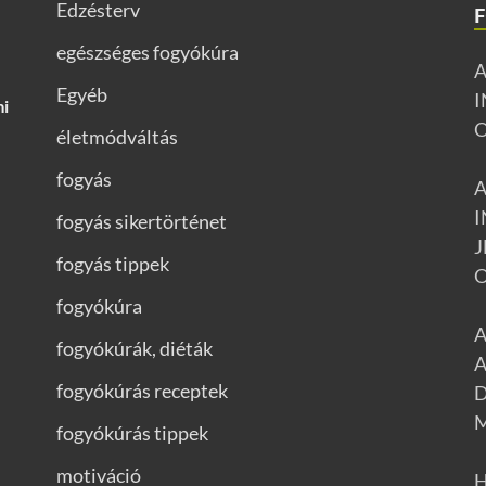
Edzésterv
egészséges fogyókúra
Egyéb
mi
életmódváltás
fogyás
fogyás sikertörténet
J
fogyás tippek
O
fogyókúra
A
fogyókúrák, diéták
A
fogyókúrás receptek
D
fogyókúrás tippek
motiváció
H