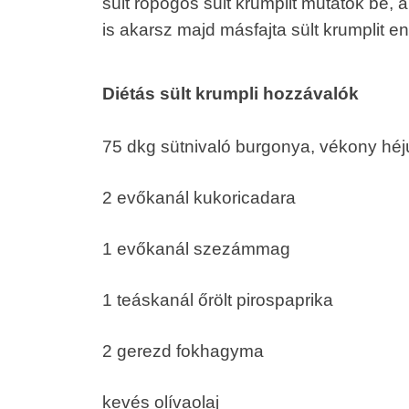
sült ropogós sült krumplit mutatok be, 
is akarsz majd másfajta sült krumplit en
Diétás sült krumpli hozzávalók
75 dkg sütnivaló burgonya, vékony héj
2 evőkanál kukoricadara
1 evőkanál szezámmag
1 teáskanál őrölt pirospaprika
2 gerezd fokhagyma
kevés olívaolaj