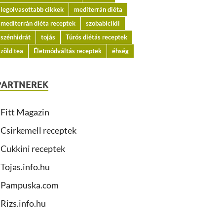
legolvasottabb cikkek
mediterrán diéta
mediterrán diéta receptek
szobabicikli
szénhidrát
tojás
Túrós diétás receptek
zöld tea
Életmódváltás receptek
éhség
PARTNEREK
Fitt Magazin
Csirkemell receptek
Cukkini receptek
Tojas.info.hu
Pampuska.com
Rizs.info.hu