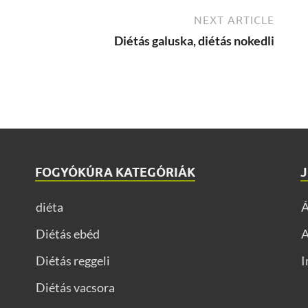
NEXT ARTICLE
Diétás galuska, diétás nokedli
FOGYÓKÚRA KATEGÓRIÁK
diéta
Diétás ebéd
A
Diétás reggeli
I
Diétás vacsora