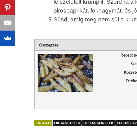
felszeletelt krumplit. Szórd rá 
pirospaprikát, fokhagymát, és j
Süsd, amíg meg nem sül a krump
Összegzés
Recept n
Sze
Közzét
Értéke
TAGGED
DIÉTÁS ÉTELEK
DIÉTÁS KÖRETEK
ÉLETMÓDV