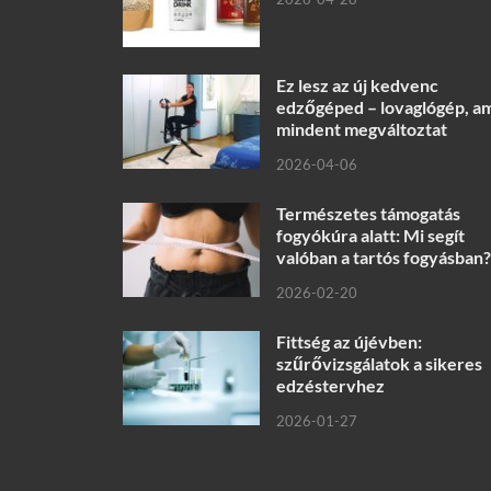
Ez lesz az új kedvenc
edzőgéped – lovaglógép, a
mindent megváltoztat
2026-04-06
Természetes támogatás
fogyókúra alatt: Mi segít
valóban a tartós fogyásban?
2026-02-20
Fittség az újévben:
szűrővizsgálatok a sikeres
edzéstervhez
2026-01-27