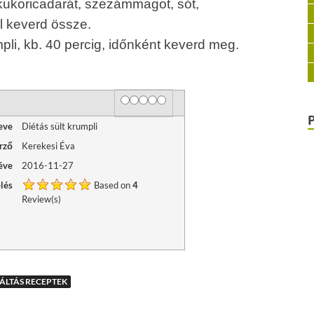
a kukoricadarát, szezámmagot, sót,
ól keverd össze.
li, kb. 40 percig, időnként keverd meg.
Rating
1 star
2 stars
3 stars
4 stars
5 stars
eve
Diétás sült krumpli
rző
Kerekesi Éva
éve
2016-11-27
lés
Based on
4
Review(s)
ÁLTÁS RECEPTEK