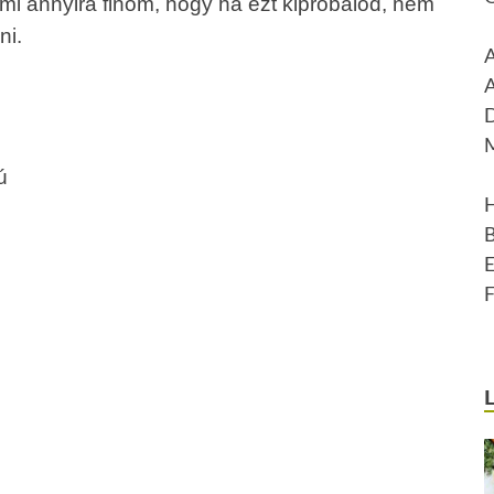
ami annyira finom, hogy ha ezt kipróbálod, nem
ni.
ú