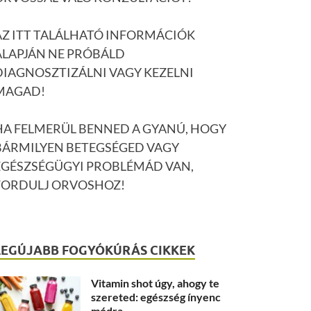
AZ ITT TALÁLHATÓ INFORMÁCIÓK
ALAPJÁN NE PRÓBÁLD
DIAGNOSZTIZÁLNI VAGY KEZELNI
MAGAD!
HA FELMERÜL BENNED A GYANÚ, HOGY
BÁRMILYEN BETEGSÉGED VAGY
EGÉSZSÉGÜGYI PROBLÉMÁD VAN,
FORDULJ ORVOSHOZ!
LEGÚJABB FOGYÓKÚRÁS CIKKEK
Vitamin shot úgy, ahogy te
szereted: egészség ínyenc
módra