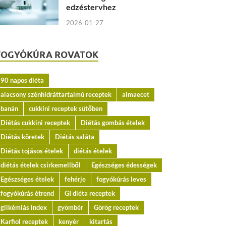
edzéstervhez
2026-01-27
FOGYÓKÚRA ROVATOK
90 napos diéta
alacsony szénhidráttartalmú receptek
almaecet
banán
cukkini receptek sütőben
Diétás cukkini receptek
Diétás gombás ételek
Diétás köretek
Diétás saláta
Diétás tojásos ételek
diétás ételek
diétás ételek csirkemellből
Egészséges édességek
Egészséges ételek
fehérje
fogyókúrás leves
fogyókúrás étrend
GI diéta receptek
glikémiás index
gyömbér
Görög receptek
Karfiol receptek
kenyér
kitartás