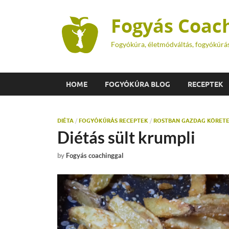
Fogyás Coac
Fogyókúra, életmódváltás, fogyókúrá
HOME
FOGYÓKÚRA BLOG
RECEPTEK
DIÉTA
/
FOGYÓKÚRÁS RECEPTEK
/
ROSTBAN GAZDAG KÖRET
Diétás sült krumpli
by
Fogyás coachinggal