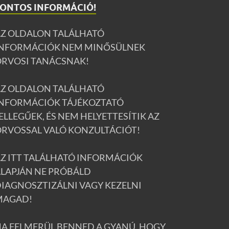
FONTOS INFORMÁCIÓ!
AZ OLDALON TALÁLHATÓ
INFORMÁCIÓK NEM MINŐSÜLNEK
ORVOSI TANÁCSNAK!
AZ OLDALON TALÁLHATÓ
INFORMÁCIÓK TÁJÉKOZTATÓ
ELLEGŰEK, ÉS NEM HELYETTESÍTIK AZ
RVOSSAL VALÓ KONZULTÁCIÓT!
Z ITT TALÁLHATÓ INFORMÁCIÓK
LAPJÁN NE PRÓBÁLD
IAGNOSZTIZÁLNI VAGY KEZELNI
MAGAD!
A FELMERÜL BENNED A GYANÚ, HOGY