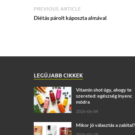
PREVIOUS ARTICLE
Diétás párolt káposzta almával
LEGÚJABB CIKKEK
Vitamin shot úgy, ahogy te
szereted: egészség ínyenc
módra
2026-06-04
Mikor jó választás a zabital?
2026-04-28