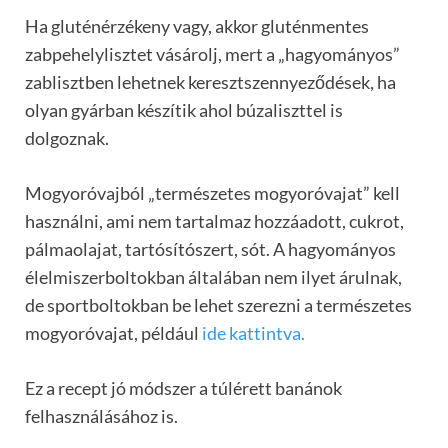
Ha gluténérzékeny vagy, akkor gluténmentes
zabpehelylisztet vásárolj, mert a „hagyományos”
zablisztben lehetnek keresztszennyeződések, ha
olyan gyárban készítik ahol búzaliszttel is
dolgoznak.
Mogyoróvajból „természetes mogyoróvajat” kell
használni, ami nem tartalmaz hozzáadott, cukrot,
pálmaolajat, tartósítószert, sót. A hagyományos
élelmiszerboltokban általában nem ilyet árulnak,
de sportboltokban be lehet szerezni a természetes
mogyoróvajat, például
ide kattintva.
Ez a recept jó módszer a túlérett banánok
felhasználásához is.