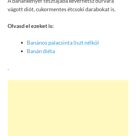
A banánkenyér tésztájába keverhetsz durvára
vágott diót, cukormentes étcsoki darabokat is.
Olvasd el ezeket is:
Banános palacsinta liszt nélkül
Banán diéta
.