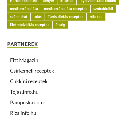
Karfiol receptek
kenyér
kitartás
legolvasottabb cikkek
mediterrán diéta
mediterrán diéta receptek
szobabicikli
szénhidrát
tojás
Túrós diétás receptek
zöld tea
Életmódváltás receptek
éhség
PARTNEREK
Fitt Magazin
Csirkemell receptek
Cukkini receptek
Tojas.info.hu
Pampuska.com
Rizs.info.hu