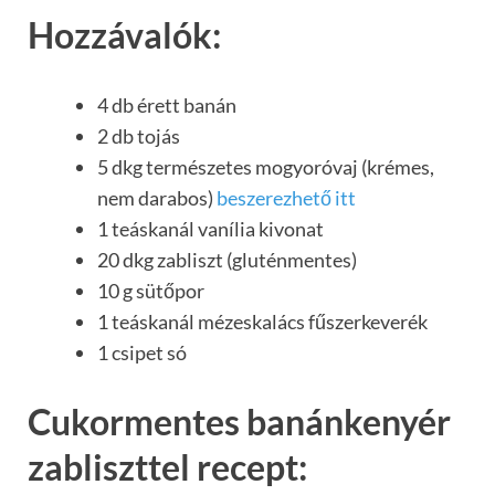
Hozzávalók:
4 db érett banán
2 db tojás
5 dkg természetes mogyoróvaj (krémes,
nem darabos)
beszerezhető itt
1 teáskanál vanília kivonat
20 dkg zabliszt (gluténmentes)
10 g sütőpor
1 teáskanál mézeskalács fűszerkeverék
1 csipet só
Cukormentes banánkenyér
zabliszttel recept: