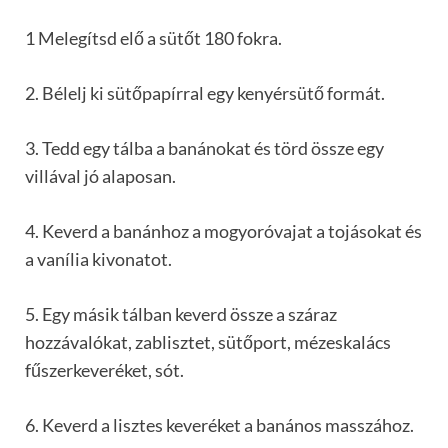
1 Melegítsd elő a sütőt 180 fokra.
2. Bélelj ki sütőpapírral egy kenyérsütő formát.
3. Tedd egy tálba a banánokat és törd össze egy
villával jó alaposan.
4. Keverd a banánhoz a mogyoróvajat a tojásokat és
a vanília kivonatot.
5. Egy másik tálban keverd össze a száraz
hozzávalókat, zablisztet, sütőport, mézeskalács
fűszerkeveréket, sót.
6. Keverd a lisztes keveréket a banános masszához.