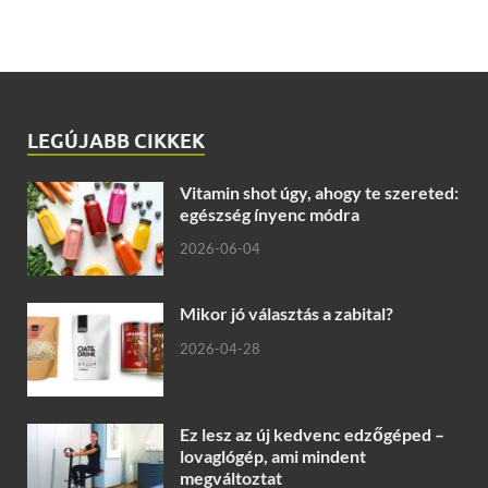
LEGÚJABB CIKKEK
Vitamin shot úgy, ahogy te szereted:
egészség ínyenc módra
2026-06-04
Mikor jó választás a zabital?
2026-04-28
Ez lesz az új kedvenc edzőgéped –
lovaglógép, ami mindent
megváltoztat