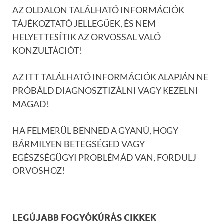
AZ OLDALON TALÁLHATÓ INFORMÁCIÓK
TÁJÉKOZTATÓ JELLEGŰEK, ÉS NEM
HELYETTESÍTIK AZ ORVOSSAL VALÓ
KONZULTÁCIÓT!
AZ ITT TALÁLHATÓ INFORMÁCIÓK ALAPJÁN NE
PRÓBÁLD DIAGNOSZTIZÁLNI VAGY KEZELNI
MAGAD!
HA FELMERÜL BENNED A GYANÚ, HOGY
BÁRMILYEN BETEGSÉGED VAGY
EGÉSZSÉGÜGYI PROBLÉMÁD VAN, FORDULJ
ORVOSHOZ!
LEGÚJABB FOGYÓKÚRÁS CIKKEK