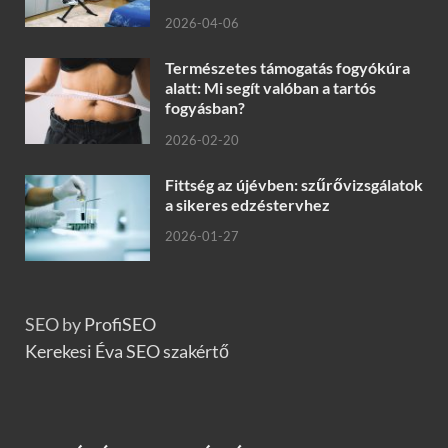
2026-04-06
Természetes támogatás fogyókúra
alatt: Mi segít valóban a tartós
fogyásban?
2026-02-20
Fittség az újévben: szűrővizsgálatok
a sikeres edzéstervhez
2026-01-27
SEO by
ProfiSEO
Kerekesi Éva SEO szakértő