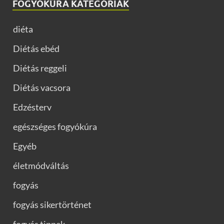
FOGYÓKÚRA KATEGÓRIÁK
diéta
Diétás ebéd
Diétás reggeli
Diétás vacsora
Edzésterv
egészséges fogyókúra
Egyéb
életmódváltás
fogyás
fogyás sikertörténet
fogyás tippek