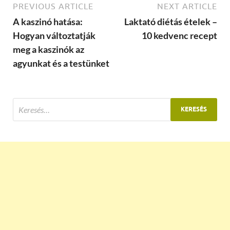
PREVIOUS ARTICLE
NEXT ARTICLE
A kaszinó hatása:
Laktató diétás ételek –
Hogyan változtatják
10 kedvenc recept
meg a kaszinók az
agyunkat és a testünket