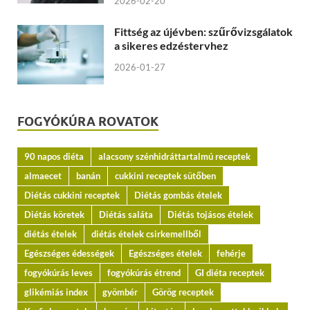
2026-02-20
Fittség az újévben: szűrővizsgálatok
a sikeres edzéstervhez
2026-01-27
FOGYÓKÚRA ROVATOK
90 napos diéta
alacsony szénhidráttartalmú receptek
almaecet
banán
cukkini receptek sütőben
Diétás cukkini receptek
Diétás gombás ételek
Diétás köretek
Diétás saláta
Diétás tojásos ételek
diétás ételek
diétás ételek csirkemellből
Egészséges édességek
Egészséges ételek
fehérje
fogyókúrás leves
fogyókúrás étrend
GI diéta receptek
glikémiás index
gyömbér
Görög receptek