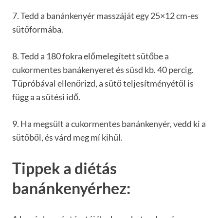
7. Tedd a banánkenyér masszáját egy 25×12 cm-es
sütőformába.
8. Tedd a 180 fokra előmelegített sütőbe a
cukormentes banákenyeret és süsd kb. 40 percig.
Tűpróbával ellenőrizd, a sütő teljesítményétől is
függ a a sütési idő.
9. Ha megsült a cukormentes banánkenyér, vedd ki a
sütőből, és várd meg mí kihűl.
Tippek a diétás
banánkenyérhez: