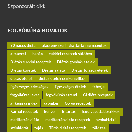
Szponzorált cikk
FOGYÓKÚRA ROVATOK
90 napos diéta
alacsony szénhidráttartalmú receptek
almaecet
banán
cukkini receptek sütőben
Diétás cukkini receptek
Diétás gombás ételek
Diétás köretek
Diétás saláta
Diétás tojásos ételek
diétás ételek
diétás ételek csirkemellből
Egészséges édességek
Egészséges ételek
fehérje
fogyókúrás leves
fogyókúrás étrend
GI diéta receptek
glikémiás index
gyömbér
Görög receptek
Karfiol receptek
kenyér
kitartás
legolvasottabb cikkek
mediterrán diéta
mediterrán diéta receptek
szobabicikli
szénhidrát
tojás
Túrós diétás receptek
zöld tea