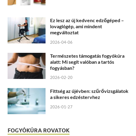
Ez lesz az új kedvenc edzőgéped –
lovaglógép, ami mindent
megváltoztat
2026-04-06
Természetes támogatás fogyókúra
alatt: Mi segít valóban a tartós
fogyásban?
2026-02-20
Fittség az újévben: szűrővizsgálatok
a sikeres edzéstervhez
2026-01-27
FOGYÓKÚRA ROVATOK