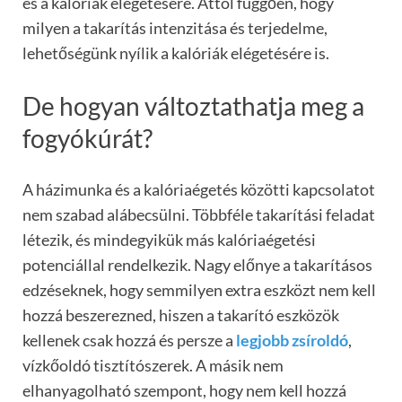
és a kalóriák elégetésére. Attól függően, hogy
milyen a takarítás intenzitása és terjedelme,
lehetőségünk nyílik a kalóriák elégetésére is.
De hogyan változtathatja meg a
fogyókúrát?
A házimunka és a kalóriaégetés közötti kapcsolatot
nem szabad alábecsülni. Többféle takarítási feladat
létezik, és mindegyikük más kalóriaégetési
potenciállal rendelkezik. Nagy előnye a takarításos
edzéseknek, hogy semmilyen extra eszközt nem kell
hozzá beszerezned, hiszen a takarító eszközök
kellenek csak hozzá és persze a
legjobb zsíroldó
,
vízkőoldó tisztítószerek. A másik nem
elhanyagolható szempont, hogy nem kell hozzá