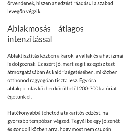
örvendenek, hiszen az edzést ráadásul a szabad
levegőn végzik.
Ablakmosás – átlagos
intenzitással
Ablaktisztítás közben a karok, a vállak és a hát izmai
is dolgoznak. Ez azért jó, mert segít az egész test
átmozgatásában és kalóriaégetésében, miközben
otthonod ragyogóan tiszta lesz. Egy óra
ablakpucolás közben körülbelül 200-300 kalóriát
égetünk el.
Hatékonyabbá teheted a takarítós edzést, ha
gyorsabb tempóban végzed. Tegyél be egy jó zenét
és gondolj közben arra, hogy most nem csupán