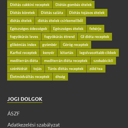
Diétás cukkini receptek
Diétás gombás ételek
Diétás köretek
Diétás saláta
Diétás tojásos ételek
diétás ételek
diétás ételek csirkemellből
Egészséges édességek
Egészséges ételek
fehérje
fogyókúrás leves
fogyókúrás étrend
GI diéta receptek
glikémiás index
gyömbér
Görög receptek
Karfiol receptek
kenyér
kitartás
legolvasottabb cikkek
mediterrán diéta
mediterrán diéta receptek
szobabicikli
szénhidrát
tojás
Túrós diétás receptek
zöld tea
Életmódváltás receptek
éhség
JOGI DOLGOK
ÁSZF
Adatkezelési szabályzat