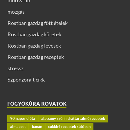
motiváció
mozgás
Rostban gazdag főtt ételek
Rostban gazdag köretek
Rostban gazdag levesek
Rostban gazdag receptek
stressz
Szponzorált cikk
FOGYÓKÚRA ROVATOK
90 napos diéta
alacsony szénhidráttartalmú receptek
almaecet
banán
cukkini receptek sütőben