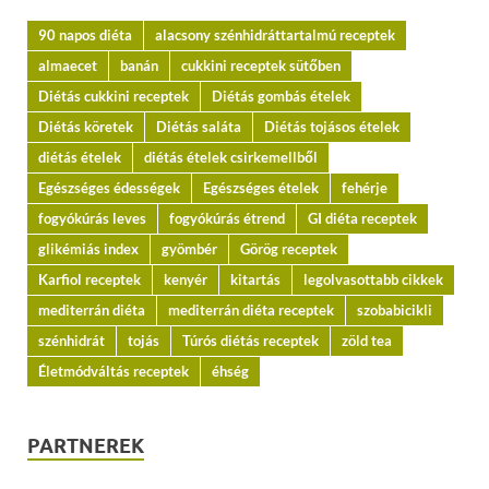
90 napos diéta
alacsony szénhidráttartalmú receptek
almaecet
banán
cukkini receptek sütőben
Diétás cukkini receptek
Diétás gombás ételek
Diétás köretek
Diétás saláta
Diétás tojásos ételek
diétás ételek
diétás ételek csirkemellből
Egészséges édességek
Egészséges ételek
fehérje
fogyókúrás leves
fogyókúrás étrend
GI diéta receptek
glikémiás index
gyömbér
Görög receptek
Karfiol receptek
kenyér
kitartás
legolvasottabb cikkek
mediterrán diéta
mediterrán diéta receptek
szobabicikli
szénhidrát
tojás
Túrós diétás receptek
zöld tea
Életmódváltás receptek
éhség
PARTNEREK