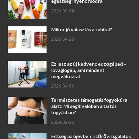
egészség ínyenc módra
2026-06-04
Mikor jó választás a zabital?
2026-04-28
Ez lesz az új kedvenc edzőgéped –
lovaglógép, ami mindent
megváltoztat
2026-04-06
Természetes támogatás fogyókúra
alatt: Mi segít valóban a tartós
fogyásban?
2026-02-20
Fittség az újévben: szűrővizsgálatok