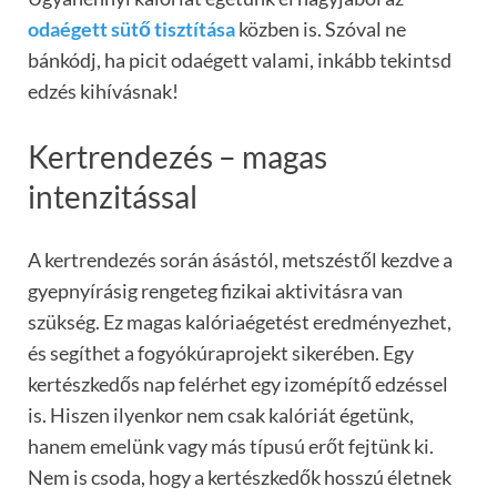
odaégett sütő tisztítása
közben is. Szóval ne
bánkódj, ha picit odaégett valami, inkább tekintsd
edzés kihívásnak!
Kertrendezés – magas
intenzitással
A kertrendezés során ásástól, metszéstől kezdve a
gyepnyírásig rengeteg fizikai aktivitásra van
szükség. Ez magas kalóriaégetést eredményezhet,
és segíthet a fogyókúraprojekt sikerében. Egy
kertészkedős nap felérhet egy izomépítő edzéssel
is. Hiszen ilyenkor nem csak kalóriát égetünk,
hanem emelünk vagy más típusú erőt fejtünk ki.
Nem is csoda, hogy a kertészkedők hosszú életnek