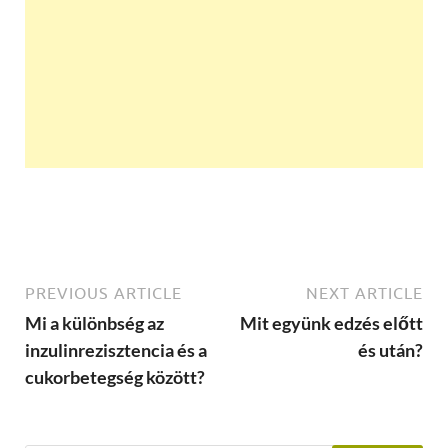
PREVIOUS ARTICLE
NEXT ARTICLE
Mi a különbség az
Mit együnk edzés előtt
inzulinrezisztencia és a
és után?
cukorbetegség között?