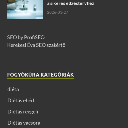
a sikeres edzéstervhez
2026-01-27
SEO by
ProfiSEO
Kerekesi Éva SEO szakértő
FOGYÓKÚRA KATEGÓRIÁK
diéta
Diétás ebéd
Diétás reggeli
Diétás vacsora