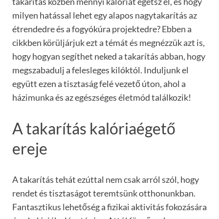
takarítás közben mennyi kalóriát égetsz el, és hogy
milyen hatással lehet egy alapos nagytakarítás az
étrendedre és a fogyókúra projektedre? Ebben a
cikkben körüljárjuk ezt a témát és megnézzük azt is,
hogy hogyan segíthet neked a takarítás abban, hogy
megszabadulj a felesleges kilóktól. Induljunk el
együtt ezen a tisztaság felé vezető úton, ahol a
házimunka és az egészséges életmód találkozik!
A takarítás kalóriaégető
ereje
A takarítás tehát ezúttal nem csak arról szól, hogy
rendet és tisztaságot teremtsünk otthonunkban.
Fantasztikus lehetőség a fizikai aktivitás fokozására