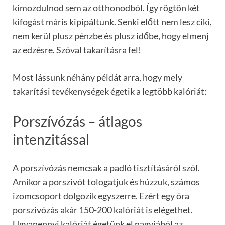
kimozdulnod sem az otthonodból. Így rögtön két
kifogást máris kipipáltunk. Senki előtt nem lesz ciki,
nem kerül plusz pénzbe és plusz időbe, hogy elmenj
az edzésre. Szóval takarításra fel!
Most lássunk néhány példát arra, hogy mely
takarítási tevékenységek égetik a legtöbb kalóriát:
Porszívózás – átlagos
intenzitással
A porszívózás nemcsak a padló tisztításáról szól.
Amikor a porszívót tologatjuk és húzzuk, számos
izomcsoport dolgozik egyszerre. Ezért egy óra
porszívózás akár 150-200 kalóriát is elégethet.
Ugyanennyi kalóriát égetünk el nagyjából az