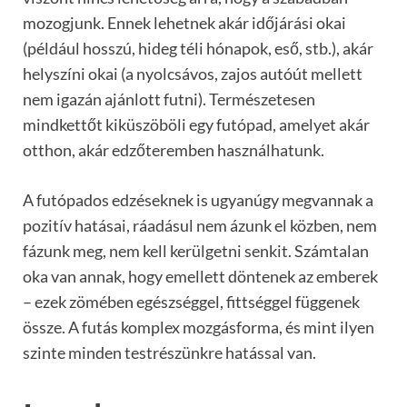
mozogjunk. Ennek lehetnek akár időjárási okai
(például hosszú, hideg téli hónapok, eső, stb.), akár
helyszíni okai (a nyolcsávos, zajos autóút mellett
nem igazán ajánlott futni). Természetesen
mindkettőt kiküszöböli egy futópad, amelyet akár
otthon, akár edzőteremben használhatunk.
A futópados edzéseknek is ugyanúgy megvannak a
pozitív hatásai, ráadásul nem ázunk el közben, nem
fázunk meg, nem kell kerülgetni senkit. Számtalan
oka van annak, hogy emellett döntenek az emberek
– ezek zömében egészséggel, fittséggel függenek
össze. A futás komplex mozgásforma, és mint ilyen
szinte minden testrészünkre hatással van.