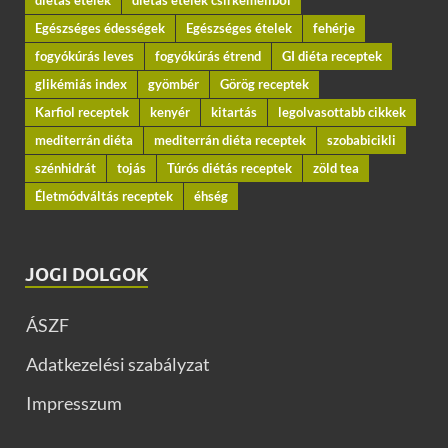
Egészséges édességek
Egészséges ételek
fehérje
fogyókúrás leves
fogyókúrás étrend
GI diéta receptek
glikémiás index
gyömbér
Görög receptek
Karfiol receptek
kenyér
kitartás
legolvasottabb cikkek
mediterrán diéta
mediterrán diéta receptek
szobabicikli
szénhidrát
tojás
Túrós diétás receptek
zöld tea
Életmódváltás receptek
éhség
JOGI DOLGOK
ÁSZF
Adatkezelési szabályzat
Impresszum