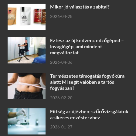
Mikor jó választás a zabital?
2026-04-28
Ez lesz az új kedvenc edzőgéped –
lovaglógép, ami mindent
megváltoztat
2026-04-06
Természetes támogatás fogyókúra
alatt: Mi segít valóban a tartós
fogyásban?
2026-02-20
Fittség az újévben: szűrővizsgálatok
a sikeres edzéstervhez
2026-01-27