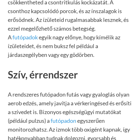
csökkentheted a csontritkulás kockázatát. A
csonthoz kapcsolódó porcok, és az ínszalagok is
erősödnek. Az ízületeid rugalmasabbak lesznek, és
ezzel megelőzhető számos betegség.
A
futópadok
egyik nagy előnye, hogy kímélik az
ízületeidet, és nem buksz fel például a
járdaszegélyben vagy egy gödörben.
Szív, érrendszer
A rendszeres futópadon futás vagy gyaloglás olyan
aerob edzés, amely javítja a vérkeringésed és erősíti
a szívedet is. Bizonyos egészségügyi mutatókat
(például pulzus) a
futópadon
egyszerűen
monitorozhatsz. Az izmok több oxigént kapnak, így
hatékonyabban tudnak dolgozni, gyorsabb és