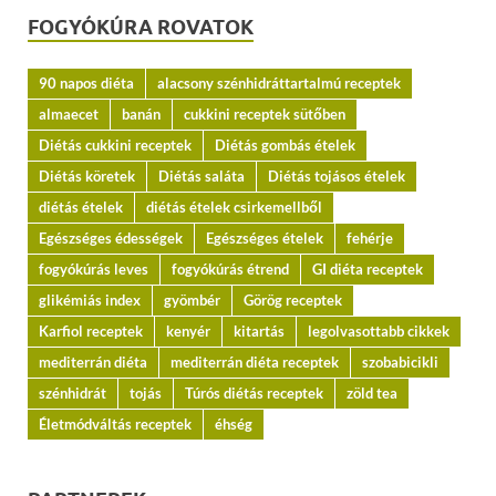
FOGYÓKÚRA ROVATOK
90 napos diéta
alacsony szénhidráttartalmú receptek
almaecet
banán
cukkini receptek sütőben
Diétás cukkini receptek
Diétás gombás ételek
Diétás köretek
Diétás saláta
Diétás tojásos ételek
diétás ételek
diétás ételek csirkemellből
Egészséges édességek
Egészséges ételek
fehérje
fogyókúrás leves
fogyókúrás étrend
GI diéta receptek
glikémiás index
gyömbér
Görög receptek
Karfiol receptek
kenyér
kitartás
legolvasottabb cikkek
mediterrán diéta
mediterrán diéta receptek
szobabicikli
szénhidrát
tojás
Túrós diétás receptek
zöld tea
Életmódváltás receptek
éhség