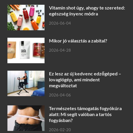
Vitamin shot úgy, ahogy te szereted:
egészség ínyenc módra
2026-06-04
Mikor jó választás a zabital?
2026-04-28
Ez lesz az új kedvenc edzőgéped –
lovaglógép, ami mindent
megváltoztat
2026-04-06
Természetes támogatás fogyókúra
alatt: Mi segít valóban a tartós
fogyásban?
2026-02-20