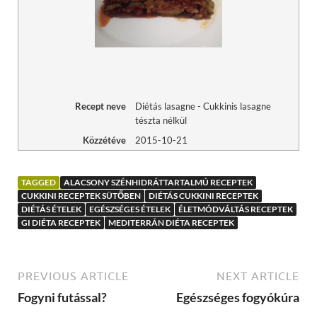
Recept neve
Diétás lasagne - Cukkinis lasagne
tészta nélkül
Közzétéve
2015-10-21
TAGGED
ALACSONY SZÉNHIDRÁTTARTALMÚ RECEPTEK
CUKKINI RECEPTEK SÜTŐBEN
DIÉTÁS CUKKINI RECEPTEK
DIÉTÁS ÉTELEK
EGÉSZSÉGES ÉTELEK
ÉLETMÓDVÁLTÁS RECEPTEK
GI DIÉTA RECEPTEK
MEDITERRÁN DIÉTA RECEPTEK
PREVIOUS ARTICLE
NEXT ARTICLE
Fogyni futással?
Egészséges fogyókúra