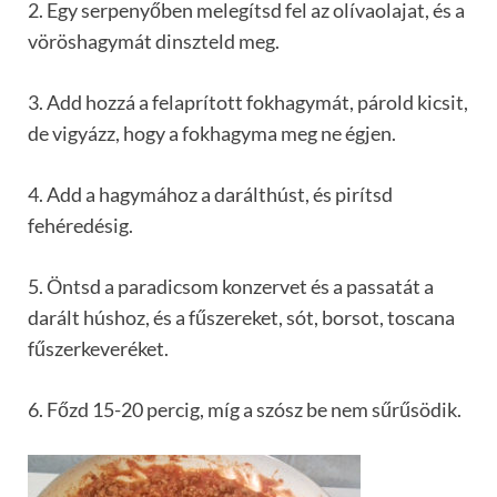
2. Egy serpenyőben melegítsd fel az olívaolajat, és a
vöröshagymát dinszteld meg.
3. Add hozzá a felaprított fokhagymát, párold kicsit,
de vigyázz, hogy a fokhagyma meg ne égjen.
4. Add a hagymához a darálthúst, és pirítsd
fehéredésig.
5. Öntsd a paradicsom konzervet és a passatát a
darált húshoz, és a fűszereket, sót, borsot, toscana
fűszerkeveréket.
6. Főzd 15-20 percig, míg a szósz be nem sűrűsödik.