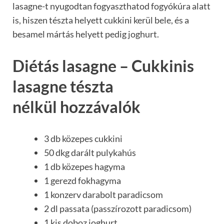
lasagne-t nyugodtan fogyaszthatod fogyókúra alatt
is, hiszen tészta helyett cukkini kerül bele, és a
besamel mártás helyett pedig joghurt.
Diétás lasagne – Cukkinis
lasagne tészta
nélkül hozzávalók
3 db közepes cukkini
50 dkg darált pulykahús
1 db közepes hagyma
1 gerezd fokhagyma
1 konzerv darabolt paradicsom
2 dl passata (passzírozott paradicsom)
1 kis doboz joghurt