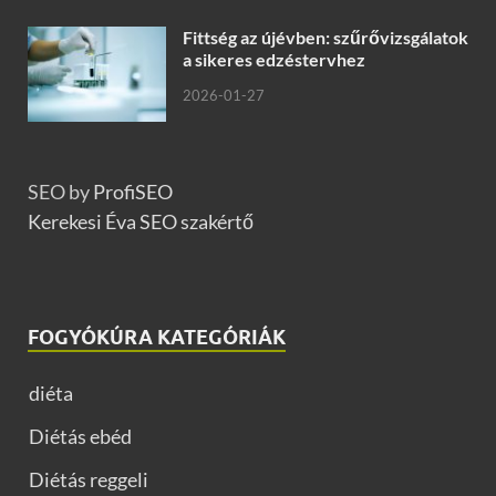
Fittség az újévben: szűrővizsgálatok
a sikeres edzéstervhez
2026-01-27
SEO by
ProfiSEO
Kerekesi Éva SEO szakértő
FOGYÓKÚRA KATEGÓRIÁK
diéta
Diétás ebéd
Diétás reggeli