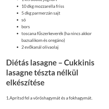
10 dkg mozzarella friss
5 dkg parmerzán sajt
só
bors
toscana fűszerkeverék (ha nincs akkor
bazsalikom és oregáno)
2 evőkanál olívaolaj
Diétás lasagne – Cukkinis
lasagne tészta nélkül
elkészítése
1.Aprítsd fel a vöröshagymát és a fokhagymát.