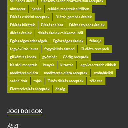
90 napos diéta
alacsony szénhidráttartalmú receptek
almaecet
banán
cukkini receptek sütőben
Diétás cukkini receptek
Diétás gombás ételek
Diétás köretek
Diétás saláta
Diétás tojásos ételek
diétás ételek
diétás ételek csirkemellből
Egészséges édességek
Egészséges ételek
fehérje
fogyókúrás leves
fogyókúrás étrend
GI diéta receptek
glikémiás index
gyömbér
Görög receptek
Karfiol receptek
kenyér
kitartás
legolvasottabb cikkek
mediterrán diéta
mediterrán diéta receptek
szobabicikli
szénhidrát
tojás
Túrós diétás receptek
zöld tea
Életmódváltás receptek
éhség
JOGI DOLGOK
ÁSZF