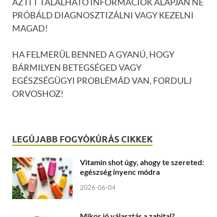
AZ ITT TALÁLHATÓ INFORMÁCIÓK ALAPJÁN NE
PRÓBÁLD DIAGNOSZTIZÁLNI VAGY KEZELNI
MAGAD!
HA FELMERÜL BENNED A GYANÚ, HOGY
BÁRMILYEN BETEGSÉGED VAGY
EGÉSZSÉGÜGYI PROBLÉMÁD VAN, FORDULJ
ORVOSHOZ!
LEGÚJABB FOGYÓKÚRÁS CIKKEK
Vitamin shot úgy, ahogy te szereted:
egészség ínyenc módra
2026-06-04
Mikor jó választás a zabital?