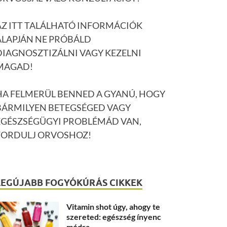
AZ ITT TALÁLHATÓ INFORMÁCIÓK
ALAPJÁN NE PRÓBÁLD
DIAGNOSZTIZÁLNI VAGY KEZELNI
MAGAD!
HA FELMERÜL BENNED A GYANÚ, HOGY
BÁRMILYEN BETEGSÉGED VAGY
EGÉSZSÉGÜGYI PROBLÉMÁD VAN,
FORDULJ ORVOSHOZ!
LEGÚJABB FOGYÓKÚRÁS CIKKEK
Vitamin shot úgy, ahogy te
szereted: egészség ínyenc
módra