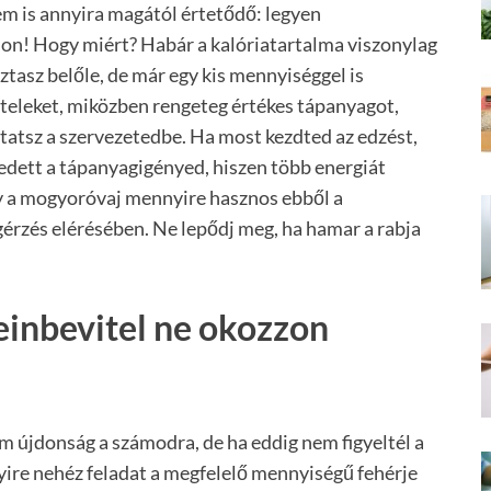
em is annyira magától értetődő: legyen
ádon! Hogy miért? Habár a kalóriatartalma viszonylag
ztasz belőle, de már egy kis mennyiséggel is
ételeket, miközben rengeteg értékes tápanyagot,
ttatsz a szervezetedbe. Ha most kezdted az edzést,
dett a tápanyagigényed, hiszen több energiát
gy a mogyoróvaj mennyire hasznos ebből a
égérzés elérésében. Ne lepődj meg, ha hamar a rabja
einbevitel ne okozzon
m újdonság a számodra, de ha eddig nem figyeltél a
ire nehéz feladat a megfelelő mennyiségű fehérje