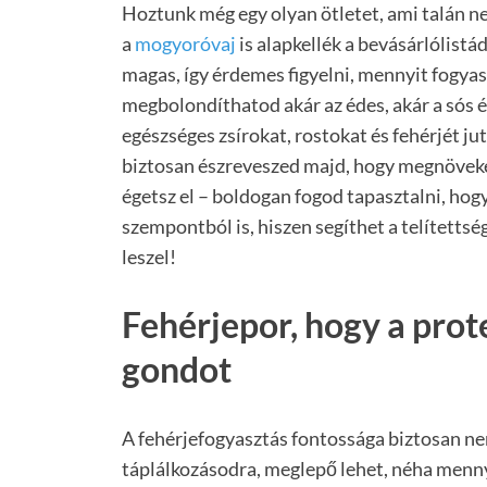
Hoztunk még egy olyan ötletet, ami talán n
a
mogyoróvaj
is alapkellék a bevásárlólist
magas, így érdemes figyelni, mennyit fogyas
megbolondíthatod akár az édes, akár a sós 
egészséges zsírokat, rostokat és fehérjét ju
biztosan észreveszed majd, hogy megnöveke
égetsz el – boldogan fogod tapasztalni, ho
szempontból is, hiszen segíthet a telítetts
leszel!
Fehérjepor, hogy a prot
gondot
A fehérjefogyasztás fontossága biztosan ne
táplálkozásodra, meglepő lehet, néha menny