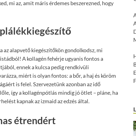
eked, mi az, amit máris érdemes beszerezned, hogy
áplálékkiegészítő
ha az alapvető kiegészítőkön gondolkodsz, mi
listádból! A kollagén fehérje ugyanis fontos a
ából, ennek a kulcsa pedig rendkívüli
arázza, miért is olyan fontos: a bőr, a haj és köröm
ágáért is felel. Szervezetünk azonban az idő
le, így a kollagénpótlás mindig jó ötlet – pláne, ha
helést kapnak az izmaid az edzés által.
mas étrendért