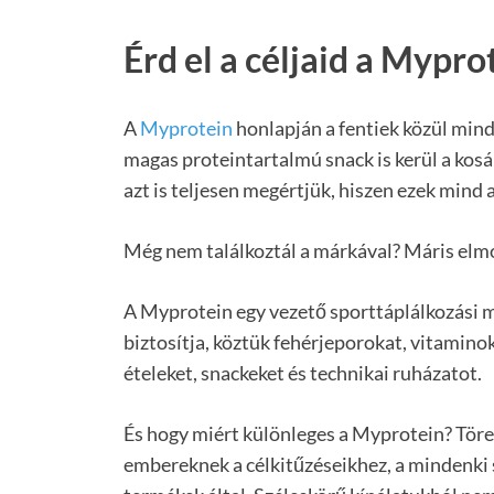
Érd el a céljaid a Mypro
A
Myprotein
honlapján a fentiek közül mind
magas proteintartalmú snack is kerül a kosá
azt is teljesen megértjük, hiszen ezek mind
Még nem találkoztál a márkával? Máris el
A Myprotein egy vezető sporttáplálkozási m
biztosítja, köztük fehérjeporokat, vitamin
ételeket, snackeket és technikai ruházatot.
És hogy miért különleges a Myprotein? Töre
embereknek a célkitűzéseikhez, a mindenki 