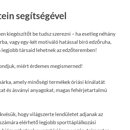
tein segítségével
en kiegészítőt be tudsz szerezni – ha esetleg néhány
rba, vagy egy-két motiváló hatással bíró edzőruha,
 a legjobb társaid lehetnek az edzőteremben!
mondjuk, miért érdemes megismerned!
árka, amely minőségi termékek óriási kínálatát
okat és ásványi anyagokat, magas fehérjetartalmú
kvésük, hogy világszerte lendületet adjanak az
számára elérhető legjobb sporttáplálkozási