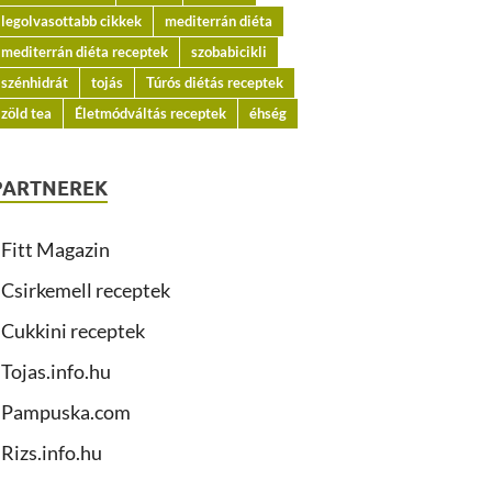
legolvasottabb cikkek
mediterrán diéta
mediterrán diéta receptek
szobabicikli
szénhidrát
tojás
Túrós diétás receptek
zöld tea
Életmódváltás receptek
éhség
PARTNEREK
Fitt Magazin
Csirkemell receptek
Cukkini receptek
Tojas.info.hu
Pampuska.com
Rizs.info.hu