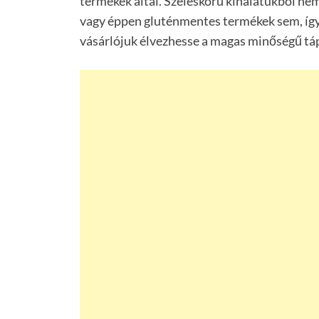
termékek által. Széleskörű kínálatukból ne
vagy éppen gluténmentes termékek sem, íg
vásárlójuk élvezhesse a magas minőségű táp