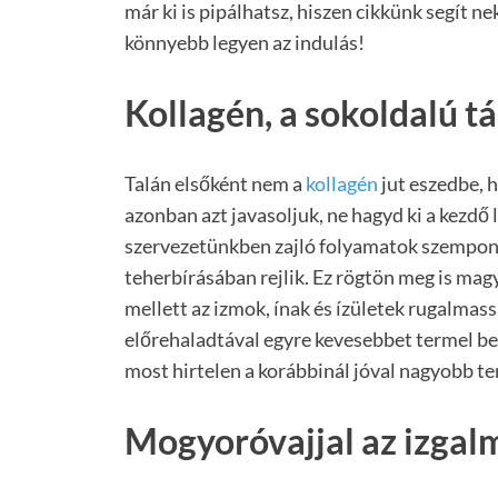
már ki is pipálhatsz, hiszen cikkünk segít n
könnyebb legyen az indulás!
Kollagén, a sokoldalú t
Talán elsőként nem a
kollagén
jut eszedbe, 
azonban azt javasoljuk, ne hagyd ki a kezdő 
szervezetünkben zajló folyamatok szempontj
teherbírásában rejlik. Ez rögtön meg is magy
mellett az izmok, ínak és ízületek rugalmass
előrehaladtával egyre kevesebbet termel belő
most hirtelen a korábbinál jóval nagyobb ter
Mogyoróvajjal az izgal