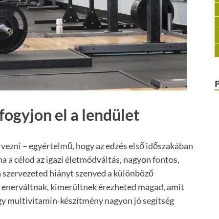
fogyjon el a lendület
vezni – egyértelmű, hogy az edzés első időszakában
ha a célod az igazi életmódváltás, nagyon fontos,
 a szervezeted hiányt szenved a különböző
 enerváltnak, kimerültnek érezheted magad, amit
gy multivitamin-készítmény nagyon jó segítség