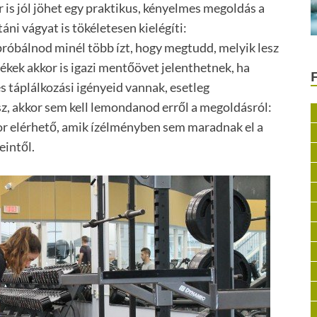
 is jól jöhet egy praktikus, kényelmes megoldás a
ni vágyat is tökéletesen kielégíti:
próbálnod minél több ízt, hogy megtudd, melyik lesz
mékek akkor is igazi mentőövet jelenthetnek, ha
s táplálkozási igényeid vannak, esetleg
z, akkor sem kell lemondanod erről a megoldásról:
r elérhető, amik ízélményben sem maradnak el a
eintől.