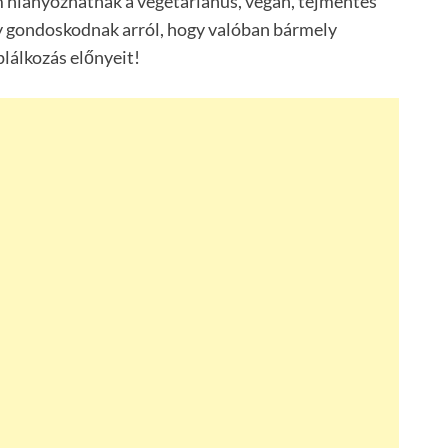
m hiányozhatnak a vegetáriánus, vegán, tejmentes
y gondoskodnak arról, hogy valóban bármely
lálkozás előnyeit!