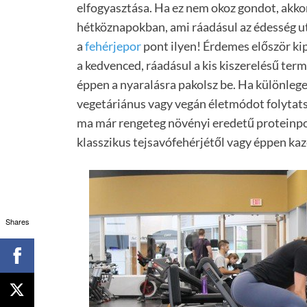
elfogyasztása. Ha ez nem okoz gondot, akkor
hétköznapokban, ami ráadásul az édesség utá
a
fehérjepor
pont ilyen! Érdemes először ki
a kedvenced, ráadásul a kis kiszerelésű ter
éppen a nyaralásra pakolsz be. Ha különlege
vegetáriánus vagy vegán életmódot folytats
ma már rengeteg növényi eredetű proteinpo
klasszikus tejsavófehérjétől vagy éppen kaz
Shares