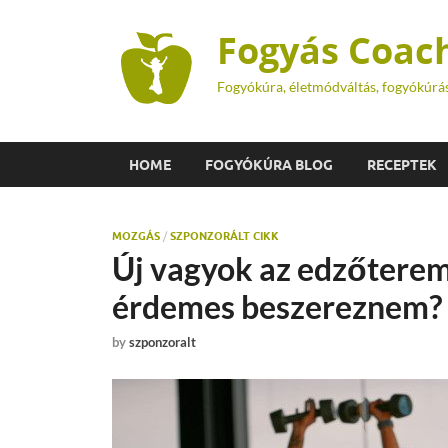
Fogyás Coac
Fogyókúra, életmódváltás, fogyókúrá
HOME
FOGYÓKÚRA BLOG
RECEPTEK
MOZGÁS
/
SZPONZORÁLT CIKK
Új vagyok az edzőterem
érdemes beszereznem?
by
szponzoralt