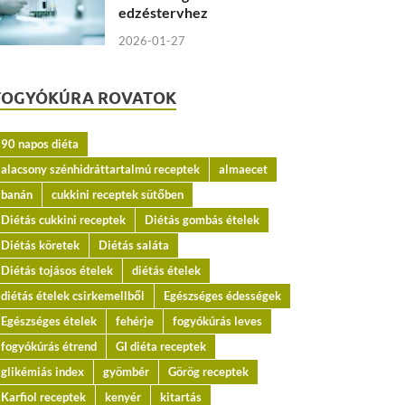
edzéstervhez
2026-01-27
FOGYÓKÚRA ROVATOK
90 napos diéta
alacsony szénhidráttartalmú receptek
almaecet
banán
cukkini receptek sütőben
Diétás cukkini receptek
Diétás gombás ételek
Diétás köretek
Diétás saláta
Diétás tojásos ételek
diétás ételek
diétás ételek csirkemellből
Egészséges édességek
Egészséges ételek
fehérje
fogyókúrás leves
fogyókúrás étrend
GI diéta receptek
glikémiás index
gyömbér
Görög receptek
Karfiol receptek
kenyér
kitartás