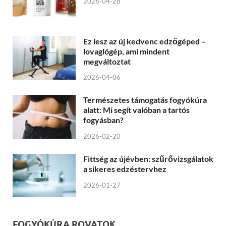
2026-04-28
Ez lesz az új kedvenc edzőgéped –
lovaglógép, ami mindent
megváltoztat
2026-04-06
Természetes támogatás fogyókúra
alatt: Mi segít valóban a tartós
fogyásban?
2026-02-20
Fittség az újévben: szűrővizsgálatok
a sikeres edzéstervhez
2026-01-27
FOGYÓKÚRA ROVATOK