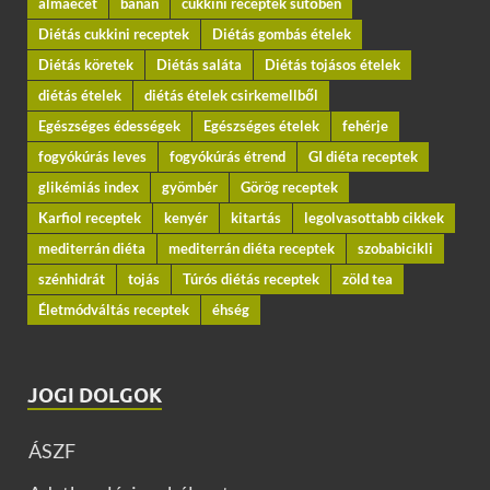
almaecet
banán
cukkini receptek sütőben
Diétás cukkini receptek
Diétás gombás ételek
Diétás köretek
Diétás saláta
Diétás tojásos ételek
diétás ételek
diétás ételek csirkemellből
Egészséges édességek
Egészséges ételek
fehérje
fogyókúrás leves
fogyókúrás étrend
GI diéta receptek
glikémiás index
gyömbér
Görög receptek
Karfiol receptek
kenyér
kitartás
legolvasottabb cikkek
mediterrán diéta
mediterrán diéta receptek
szobabicikli
szénhidrát
tojás
Túrós diétás receptek
zöld tea
Életmódváltás receptek
éhség
JOGI DOLGOK
ÁSZF