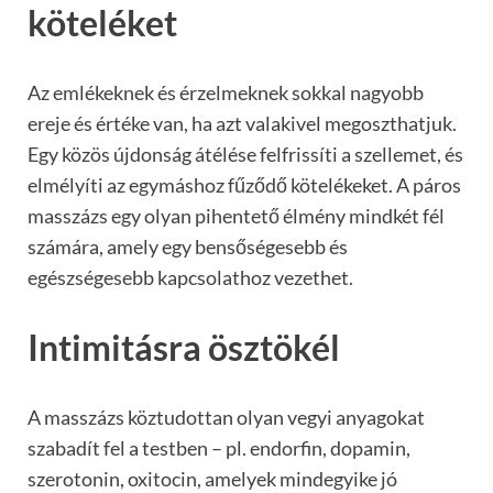
köteléket
Az emlékeknek és érzelmeknek sokkal nagyobb
ereje és értéke van, ha azt valakivel megoszthatjuk.
Egy közös újdonság átélése felfrissíti a szellemet, és
elmélyíti az egymáshoz fűződő kötelékeket. A páros
masszázs egy olyan pihentető élmény mindkét fél
számára, amely egy bensőségesebb és
egészségesebb kapcsolathoz vezethet.
Intimitásra ösztökél
A masszázs köztudottan olyan vegyi anyagokat
szabadít fel a testben – pl. endorfin, dopamin,
szerotonin, oxitocin, amelyek mindegyike jó