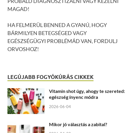
PRÓBÁLD DIAGNOSZTIZÁLNI VAGY KEZELNI
MAGAD!
HA FELMERÜL BENNED A GYANÚ, HOGY
BÁRMILYEN BETEGSÉGED VAGY
EGÉSZSÉGÜGYI PROBLÉMÁD VAN, FORDULJ
ORVOSHOZ!
LEGÚJABB FOGYÓKÚRÁS CIKKEK
Vitamin shot úgy, ahogy te szereted:
egészség ínyenc módra
2026-06-04
Mikor jó választás a zabital?