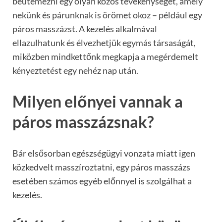
beütemezni egy olyan közös tevékenységet, amely
nekünk és párunknak is örömet okoz – például egy
páros masszázst. A kezelés alkalmával
ellazulhatunk és élvezhetjük egymás társaságát,
miközben mindkettőnk megkapja a megérdemelt
kényeztetést egy nehéz nap után.
Milyen előnyei vannak a
páros masszázsnak?
Bár elsősorban egészségügyi vonzata miatt igen
közkedvelt masszíroztatni, egy páros masszázs
esetében számos egyéb előnnyel is szolgálhat a
kezelés.