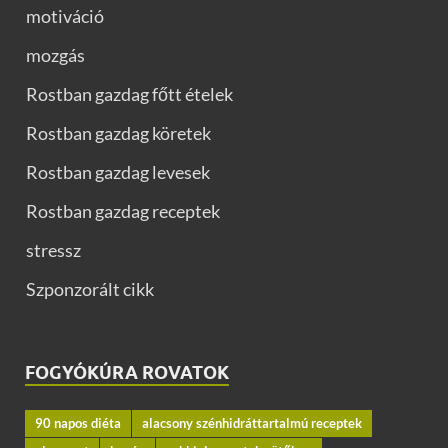
motiváció
mozgás
Rostban gazdag főtt ételek
Rostban gazdag köretek
Rostban gazdag levesek
Rostban gazdag receptek
stressz
Szponzorált cikk
FOGYÓKÚRA ROVATOK
90 napos diéta
alacsony szénhidráttartalmú receptek