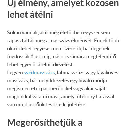
Új élmény, amelyet közösen
lehet átélni
Sokan vannak, akik még életükben egyszer sem
tapasztalták meg a masszázs élményét. Ennek több
oka is lehet: egyesek nem szeretik, ha idegenek
fogdossák őket, míg mások számára megfélemlítő
lehet egyedül átélni a kezelést.
Legyen
svédmasszázs
, lábmasszázs vagy lávaköves
masszázs, bármelyik kezelés egy kiváló módja
megismertetni partnerünkkel vagy akár saját
magunkkal valami mást, amely jótékony hatással
van mindkettőnk testi-lelki jólétére.
Megerősíthetjük a