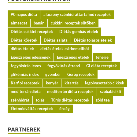
90 napos diéta
alacsony szénhidráttartalmú receptek
almaecet
banán
cukkini receptek sütőben
Diétás cukkini receptek
Diétás gombás ételek
Diétás köretek
Diétás saláta
Diétás tojásos ételek
diétás ételek
diétás ételek csirkemellből
Egészséges édességek
Egészséges ételek
fehérje
fogyókúrás leves
fogyókúrás étrend
GI diéta receptek
glikémiás index
gyömbér
Görög receptek
Karfiol receptek
kenyér
kitartás
legolvasottabb cikkek
mediterrán diéta
mediterrán diéta receptek
szobabicikli
szénhidrát
tojás
Túrós diétás receptek
zöld tea
Életmódváltás receptek
éhség
PARTNEREK