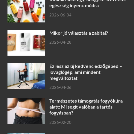
egészség ínyenc módra
2026-06-04
Mikor jó választás a zabital?
2026-04-28
Ez lesz az új kedvenc edzőgéped –
lovaglógép, ami mindent
megváltoztat
2026-04-06
Természetes támogatás fogyókúra
alatt: Mi segít valóban a tartós
fogyásban?
2026-02-20