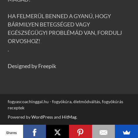
HA FELMERÜL BENNED A GYANÚ, HOGY
BÁRMILYEN BETEGSÉGED VAGY
EGÉSZSÉGÜGYI PROBLÉMÁD VAN, FORDULJ
ORVOSHOZ!
.
Designed by Freepik
fogyascoachinggal.hu - fogyókúra, életmódváltás, fogyókúrás
receptek
Powered by
WordPress
and
HitMag
.
Shares