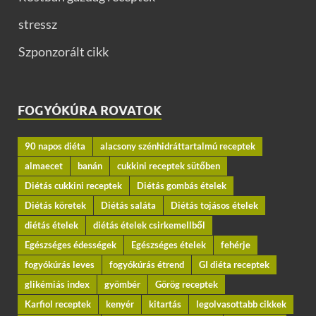
stressz
Szponzorált cikk
FOGYÓKÚRA ROVATOK
90 napos diéta
alacsony szénhidráttartalmú receptek
almaecet
banán
cukkini receptek sütőben
Diétás cukkini receptek
Diétás gombás ételek
Diétás köretek
Diétás saláta
Diétás tojásos ételek
diétás ételek
diétás ételek csirkemellből
Egészséges édességek
Egészséges ételek
fehérje
fogyókúrás leves
fogyókúrás étrend
GI diéta receptek
glikémiás index
gyömbér
Görög receptek
Karfiol receptek
kenyér
kitartás
legolvasottabb cikkek