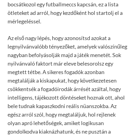
bocsátkozol egy futballmeccs kapcsán, ez a lista
ötleteket ad arról, hogy kezdőként hol startolj el a
mérlegeléssel.
Az első nagy lépés, hogy azonosítsd azokat a
legnyilvánvalóbb tényezőket, amelyek valószínűleg
nagyban befolyásolják majd a játék menetét. Sok
nyilvánvaló faktort már eleve belesorolsz egy
megtett tétbe. A sikeres fogadók azonban
megtalálják a kiskapukat, hogy következetesen
csökkentsék a fogadóirodák árrését azáltal, hogy
intelligens, tájékozott döntéseket hoznak ott, ahol
bele tudnak kapaszkodni reális nüanszokba. Az
egész arról szól, hogy megtaláljuk, hol rejlenek
olyan apró lehetőségek, amiket logikusan
gondolkodva kiaknázhatunk, és ne pusztán a