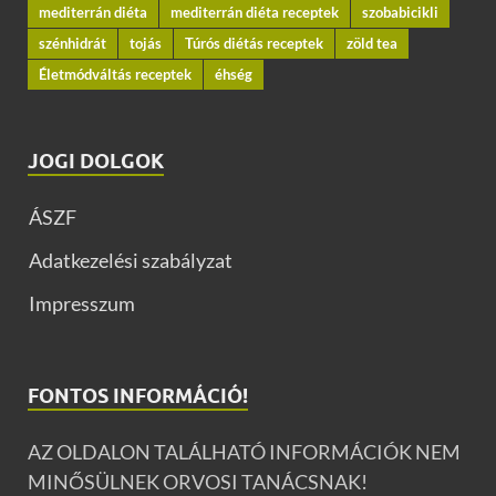
mediterrán diéta
mediterrán diéta receptek
szobabicikli
szénhidrát
tojás
Túrós diétás receptek
zöld tea
Életmódváltás receptek
éhség
JOGI DOLGOK
ÁSZF
Adatkezelési szabályzat
Impresszum
FONTOS INFORMÁCIÓ!
AZ OLDALON TALÁLHATÓ INFORMÁCIÓK NEM
MINŐSÜLNEK ORVOSI TANÁCSNAK!