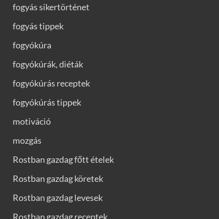
fogyás sikertörténet
fogyás tippek
fogyókúra
fogyókúrák, diéták
fogyókúrás receptek
fogyókúrás tippek
motiváció
mozgás
Rostban gazdag főtt ételek
Rostban gazdag köretek
Rostban gazdag levesek
Rostban gazdag receptek