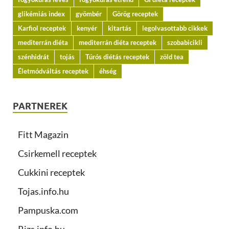
glikémiás index
gyömbér
Görög receptek
Karfiol receptek
kenyér
kitartás
legolvasottabb cikkek
mediterrán diéta
mediterrán diéta receptek
szobabicikli
szénhidrát
tojás
Túrós diétás receptek
zöld tea
Életmódváltás receptek
éhség
PARTNEREK
Fitt Magazin
Csirkemell receptek
Cukkini receptek
Tojas.info.hu
Pampuska.com
Rizs.info.hu