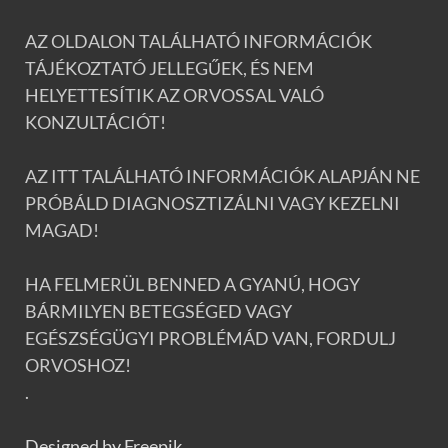
AZ OLDALON TALÁLHATÓ INFORMÁCIÓK
TÁJÉKOZTATÓ JELLEGŰEK, ÉS NEM
HELYETTESÍTIK AZ ORVOSSAL VALÓ
KONZULTÁCIÓT!
AZ ITT TALÁLHATÓ INFORMÁCIÓK ALAPJÁN NE
PRÓBÁLD DIAGNOSZTIZÁLNI VAGY KEZELNI
MAGAD!
HA FELMERÜL BENNED A GYANÚ, HOGY
BÁRMILYEN BETEGSÉGED VAGY
EGÉSZSÉGÜGYI PROBLÉMÁD VAN, FORDULJ
ORVOSHOZ!
.
Designed by Freepik