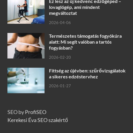
Ez lesz az új kedvenc edzőgéped –
lovaglógép, ami mindent
megváltoztat
2026-04-06
Természetes támogatás fogyókúra
alatt: Mi segít valóban a tartós
fogyásban?
2026-02-20
Fittség az újévben: szűrővizsgálatok
a sikeres edzéstervhez
2026-01-27
SEO by
ProfiSEO
Kerekesi Éva SEO szakértő