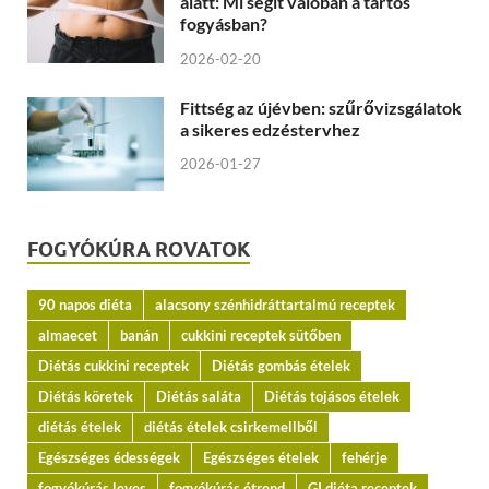
alatt: Mi segít valóban a tartós
fogyásban?
2026-02-20
Fittség az újévben: szűrővizsgálatok
a sikeres edzéstervhez
2026-01-27
FOGYÓKÚRA ROVATOK
90 napos diéta
alacsony szénhidráttartalmú receptek
almaecet
banán
cukkini receptek sütőben
Diétás cukkini receptek
Diétás gombás ételek
Diétás köretek
Diétás saláta
Diétás tojásos ételek
diétás ételek
diétás ételek csirkemellből
Egészséges édességek
Egészséges ételek
fehérje
fogyókúrás leves
fogyókúrás étrend
GI diéta receptek