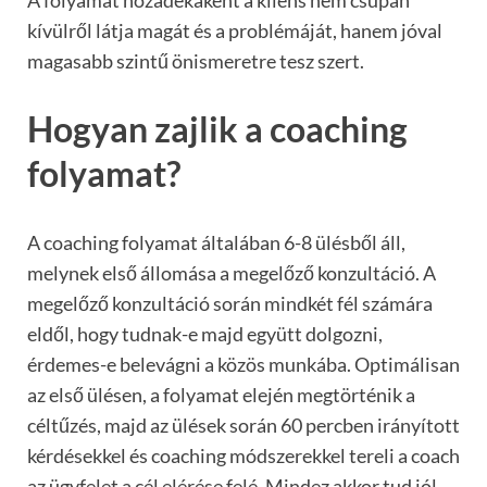
kívülről látja magát és a problémáját, hanem jóval
magasabb szintű önismeretre tesz szert.
Hogyan zajlik a coaching
folyamat?
A coaching folyamat általában 6-8 ülésből áll,
melynek első állomása a megelőző konzultáció. A
megelőző konzultáció során mindkét fél számára
eldől, hogy tudnak-e majd együtt dolgozni,
érdemes-e belevágni a közös munkába. Optimálisan
az első ülésen, a folyamat elején megtörténik a
céltűzés, majd az ülések során 60 percben irányított
kérdésekkel és coaching módszerekkel tereli a coach
az ügyfelet a cél elérése felé. Mindez akkor tud jól