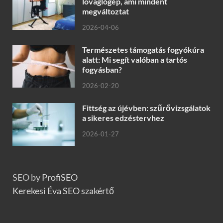
lovaglógép, ami mindent
megváltoztat
2026-04-06
Természetes támogatás fogyókúra
alatt: Mi segít valóban a tartós
fogyásban?
2026-02-20
Fittség az újévben: szűrővizsgálatok
a sikeres edzéstervhez
2026-01-27
SEO by
ProfiSEO
Kerekesi Éva SEO szakértő