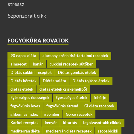
stressz
Szponzorált cikk
FOGYÓKÚRA ROVATOK
90 napos diéta
alacsony szénhidráttartalmú receptek
almaecet
banán
cukkini receptek sütőben
Diétás cukkini receptek
Diétás gombás ételek
Diétás köretek
Diétás saláta
Diétás tojásos ételek
diétás ételek
diétás ételek csirkemellből
Egészséges édességek
Egészséges ételek
fehérje
fogyókúrás leves
fogyókúrás étrend
GI diéta receptek
glikémiás index
gyömbér
Görög receptek
Karfiol receptek
kenyér
kitartás
legolvasottabb cikkek
mediterrán diéta
mediterrán diéta receptek
szobabicikli