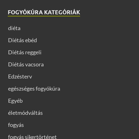
FOGYÓKÚRA KATEGÓRIÁK
diéta
Diétás ebéd
Diétás reggeli
Diétás vacsora
Edzésterv
egészséges fogyókúra
Egyéb
életmódváltás
fogyás
fogyás sikertörténet