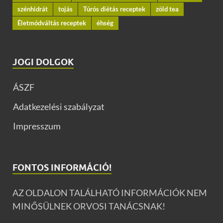
szénhidrát
tojás
Túrós diétás receptek
zöld tea
Életmódváltás receptek
éhség
JOGI DOLGOK
ÁSZF
Adatkezelési szabályzat
Impresszum
FONTOS INFORMÁCIÓ!
AZ OLDALON TALÁLHATÓ INFORMÁCIÓK NEM
MINŐSÜLNEK ORVOSI TANÁCSNAK!