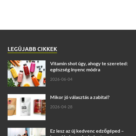
LEGÚJABB CIKKEK
Vitamin shot úgy, ahogy te szereted:
egészség ínyenc módra
2026-06-04
Mikor jó választás a zabital?
2026-04-28
Ez lesz az új kedvenc edzőgéped –