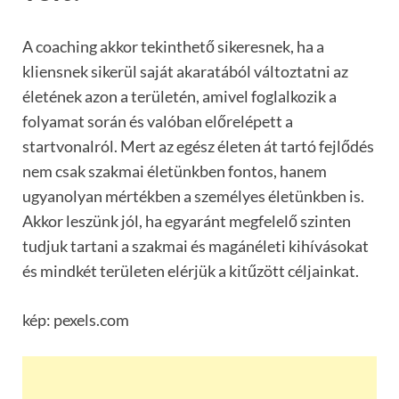
A coaching akkor tekinthető sikeresnek, ha a
kliensnek sikerül saját akaratáb
ó
l változtatni az
é
let
é
nek azon a terület
é
n, amivel foglalkozik a
folyamat során
é
s val
ó
ban előrel
é
pett a
startvonalról. Mert az egész életen át tartó fejlődés
nem csak szakmai
é
letünkben fontos, hanem
ugyanolyan m
é
rt
é
kben a szem
é
lyes
é
letünkben is.
Akkor leszü
nk
jól
, ha
egyaránt megfelelő szinten
tudjuk tartani a szakmai
é
s magán
é
leti kihívásokat
és mindkét területen elérjük a kitűzött céljainkat.
kép: pexels.com