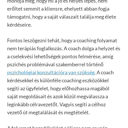
mondja meg, hogy mi a jó és helyes l
é
p
é
s, nem
erőltet semmit a kliensre, ehelyett abban fogja
támogatni, hogy a saját válaszait találja meg
é
lete
k
é
rd
é
seire.
Fontos leszögezni tehát, hogy a coaching folyamat
nem terápiás foglalkozás. A coach dolga a helyzet és
a cselekvési lehetőségek pontos felmérése, amíg
pszichés problémával szakemberrel történő
pszichológiai konzultációra van szükség
. A coach
k
é
rd
é
sekkel
é
s különféle coaching eszk
ö
z
ö
kkel
segíti az ügyfelelet, hogy előhozhassa magából
saját megoldá
sait
és azok közül megválassza a
leginkább célravezetőt. Vagyis segíti a célhoz
vezető út megtalálását és megtételét.
A folyamat hozadékaként a kliens nem csupán