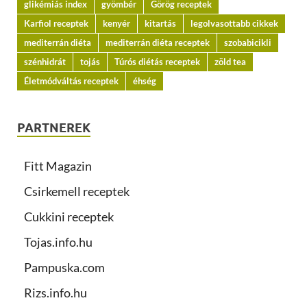
glikémiás index
gyömbér
Görög receptek
Karfiol receptek
kenyér
kitartás
legolvasottabb cikkek
mediterrán diéta
mediterrán diéta receptek
szobabicikli
szénhidrát
tojás
Túrós diétás receptek
zöld tea
Életmódváltás receptek
éhség
PARTNEREK
Fitt Magazin
Csirkemell receptek
Cukkini receptek
Tojas.info.hu
Pampuska.com
Rizs.info.hu