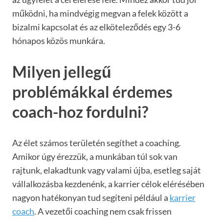
működni, ha mindvégig megvan a felek között a
bizalmi kapcsolat és az elköteleződés egy 3-6
hónapos közös munkára.
Milyen jellegű
problémákkal érdemes
coach-hoz fordulni?
Az élet számos területén segíthet a coaching.
Amikor úgy
é
rezz
ük, a munkában túl sok van
rajtunk, elakadtunk vagy valami újba, esetleg saját
vállalkozásba kezden
é
nk, a karrier célok elérésében
nagyon hatékonyan tud segíteni például a
karrier
coach
. A vezetői coaching nem csak frissen