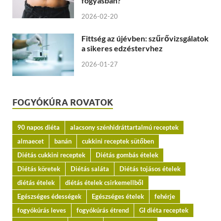
fogyásban?
2026-02-20
Fittség az újévben: szűrővizsgálatok
a sikeres edzéstervhez
2026-01-27
FOGYÓKÚRA ROVATOK
90 napos diéta
alacsony szénhidráttartalmú receptek
almaecet
banán
cukkini receptek sütőben
Diétás cukkini receptek
Diétás gombás ételek
Diétás köretek
Diétás saláta
Diétás tojásos ételek
diétás ételek
diétás ételek csirkemellből
Egészséges édességek
Egészséges ételek
fehérje
fogyókúrás leves
fogyókúrás étrend
GI diéta receptek