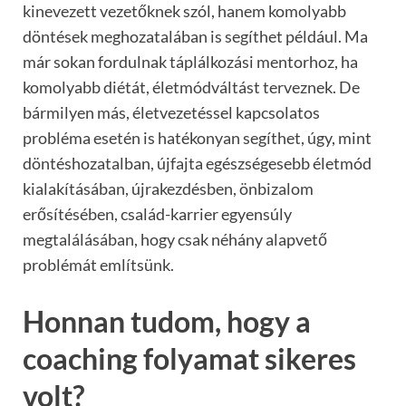
kinevezett vezetőknek szól, hanem komolyabb
döntések meghozatalában is segíthet például. Ma
már sokan fordulnak táplálkozási mentorhoz, ha
komolyabb diétát, életmódváltást terveznek. De
bármilyen más, életvezetéssel kapcsolatos
probléma esetén is hatékonyan segíthet, úgy, mint
döntéshozatalban, újfajta egészségesebb életmód
kialakításában, újrakezdésben, önbizalom
erősítésében, család-karrier egyensúly
megtalálásában, hogy csak néhány alapvető
problémát említsünk.
Honnan tudom, hogy a
coaching folyamat sikeres
volt?