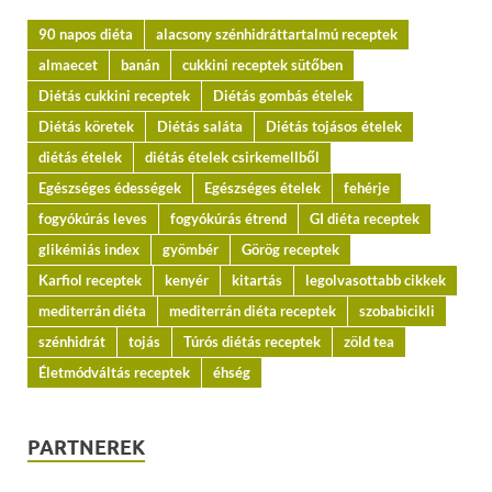
90 napos diéta
alacsony szénhidráttartalmú receptek
almaecet
banán
cukkini receptek sütőben
Diétás cukkini receptek
Diétás gombás ételek
Diétás köretek
Diétás saláta
Diétás tojásos ételek
diétás ételek
diétás ételek csirkemellből
Egészséges édességek
Egészséges ételek
fehérje
fogyókúrás leves
fogyókúrás étrend
GI diéta receptek
glikémiás index
gyömbér
Görög receptek
Karfiol receptek
kenyér
kitartás
legolvasottabb cikkek
mediterrán diéta
mediterrán diéta receptek
szobabicikli
szénhidrát
tojás
Túrós diétás receptek
zöld tea
Életmódváltás receptek
éhség
PARTNEREK