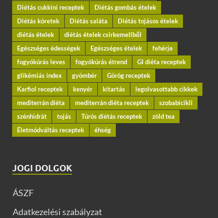
Diétás cukkini receptek
Diétás gombás ételek
Diétás köretek
Diétás saláta
Diétás tojásos ételek
diétás ételek
diétás ételek csirkemellből
Egészséges édességek
Egészséges ételek
fehérje
fogyókúrás leves
fogyókúrás étrend
GI diéta receptek
glikémiás index
gyömbér
Görög receptek
Karfiol receptek
kenyér
kitartás
legolvasottabb cikkek
mediterrán diéta
mediterrán diéta receptek
szobabicikli
szénhidrát
tojás
Túrós diétás receptek
zöld tea
Életmódváltás receptek
éhség
JOGI DOLGOK
ÁSZF
Adatkezelési szabályzat