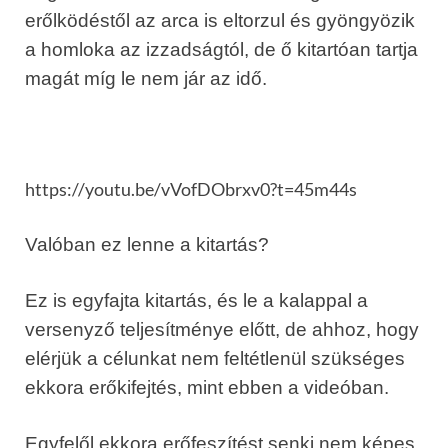
erőlködéstől az arca is eltorzul és gyöngyözik
a homloka az izzadságtól, de ő kitartóan tartja
magát míg le nem jár az idő.
https://youtu.be/vVofDObrxv0?t=45m44s
Valóban ez lenne a kitartás?
Ez is egyfajta kitartás, és le a kalappal a
versenyző teljesítménye előtt, de ahhoz, hogy
elérjük a célunkat nem feltétlenül szükséges
ekkora erőkifejtés, mint ebben a videóban.
Egyfelől ekkora erőfeszítést senki nem képes