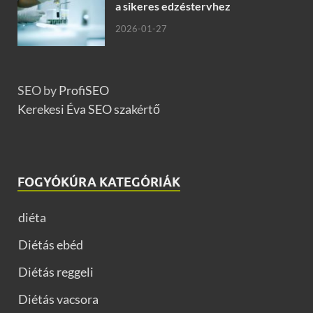
a sikeres edzéstervhez
2026-01-27
SEO by
ProfiSEO
Kerekesi Éva SEO szakértő
FOGYÓKÚRA KATEGÓRIÁK
diéta
Diétás ebéd
Diétás reggeli
Diétás vacsora