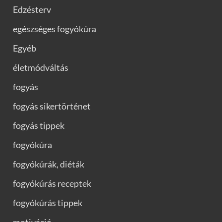
Edzésterv
egészséges fogyókúra
Egyéb
életmódváltás
fogyás
fogyás sikertörténet
fogyás tippek
fogyókúra
fogyókúrák, diéták
fogyókúrás receptek
fogyókúrás tippek
motiváció