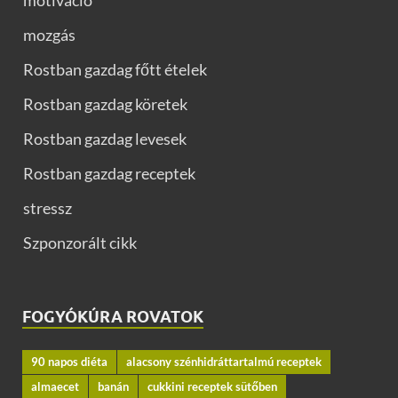
mozgás
Rostban gazdag főtt ételek
Rostban gazdag köretek
Rostban gazdag levesek
Rostban gazdag receptek
stressz
Szponzorált cikk
FOGYÓKÚRA ROVATOK
90 napos diéta
alacsony szénhidráttartalmú receptek
almaecet
banán
cukkini receptek sütőben