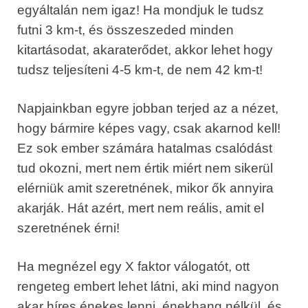
egyáltalán nem igaz! Ha mondjuk le tudsz
futni 3 km-t, és összeszeded minden
kitartásodat, akaraterődet, akkor lehet hogy
tudsz teljesíteni 4-5 km-t, de nem 42 km-t!
Napjainkban egyre jobban terjed az a nézet,
hogy bármire képes vagy, csak akarnod kell!
Ez sok ember számára hatalmas csalódást
tud okozni, mert nem értik miért nem sikerül
elérniük amit szeretnének, mikor ők annyira
akarják. Hát azért, mert nem reális, amit el
szeretnének érni!
Ha megnézel egy X faktor válogatót, ott
rengeteg embert lehet látni, aki mind nagyon
akar híres énekes lenni, énekhang nélkül, és