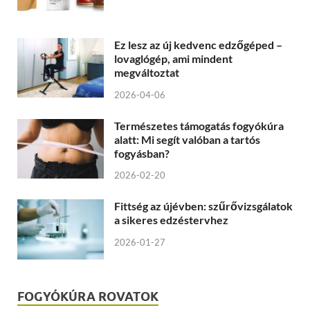
Ez lesz az új kedvenc edzőgéped –
lovaglógép, ami mindent
megváltoztat
2026-04-06
Természetes támogatás fogyókúra
alatt: Mi segít valóban a tartós
fogyásban?
2026-02-20
Fittség az újévben: szűrővizsgálatok
a sikeres edzéstervhez
2026-01-27
FOGYÓKÚRA ROVATOK