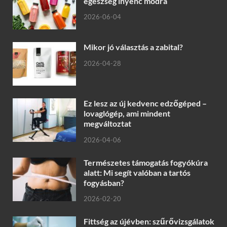
egészség ínyenc módra
2026-06-04
Mikor jó választás a zabital?
2026-04-28
Ez lesz az új kedvenc edzőgéped –
lovaglógép, ami mindent
megváltoztat
2026-04-06
Természetes támogatás fogyókúra
alatt: Mi segít valóban a tartós
fogyásban?
2026-02-20
Fittség az újévben: szűrővizsgálatok