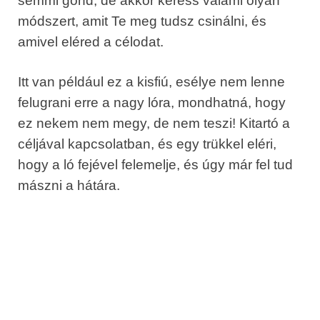
semmi gond, de akkor keress valami olyan
módszert, amit Te meg tudsz csinálni, és
amivel eléred a célodat.
Itt van például ez a kisfiú, esélye nem lenne
felugrani erre a nagy lóra, mondhatná, hogy
ez nekem nem megy, de nem teszi! Kitartó a
céljával kapcsolatban, és egy trükkel eléri,
hogy a ló fejével felemelje, és úgy már fel tud
mászni a hátára.