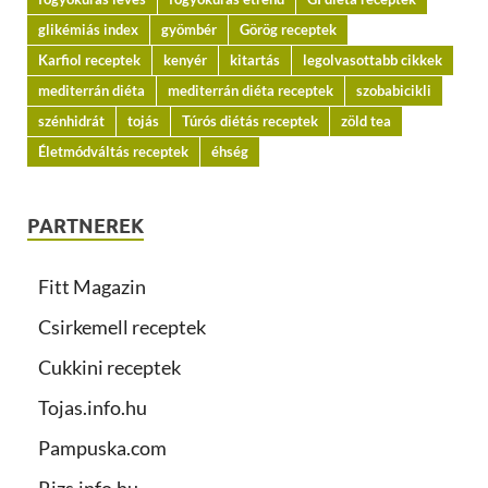
glikémiás index
gyömbér
Görög receptek
Karfiol receptek
kenyér
kitartás
legolvasottabb cikkek
mediterrán diéta
mediterrán diéta receptek
szobabicikli
szénhidrát
tojás
Túrós diétás receptek
zöld tea
Életmódváltás receptek
éhség
PARTNEREK
Fitt Magazin
Csirkemell receptek
Cukkini receptek
Tojas.info.hu
Pampuska.com