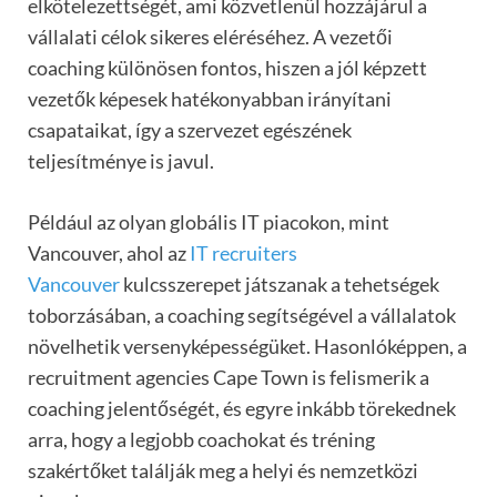
elkötelezettségét, ami közvetlenül hozzájárul a
vállalati célok sikeres eléréséhez. A vezetői
coaching különösen fontos, hiszen a jól képzett
vezetők képesek hatékonyabban irányítani
csapataikat, így a szervezet egészének
teljesítménye is javul.
Például az olyan globális IT piacokon, mint
Vancouver, ahol az
IT recruiters
Vancouver
kulcsszerepet játszanak a tehetségek
toborzásában, a coaching segítségével a vállalatok
növelhetik versenyképességüket. Hasonlóképpen, a
recruitment agencies Cape Town is felismerik a
coaching jelentőségét, és egyre inkább törekednek
arra, hogy a legjobb coachokat és tréning
szakértőket találják meg a helyi és nemzetközi