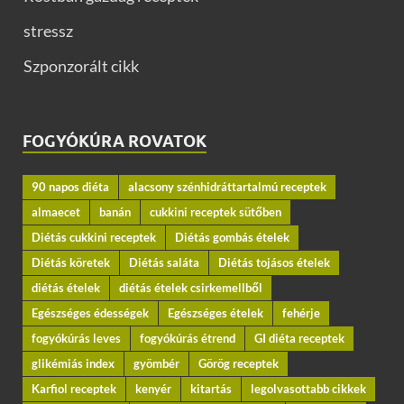
stressz
Szponzorált cikk
FOGYÓKÚRA ROVATOK
90 napos diéta
alacsony szénhidráttartalmú receptek
almaecet
banán
cukkini receptek sütőben
Diétás cukkini receptek
Diétás gombás ételek
Diétás köretek
Diétás saláta
Diétás tojásos ételek
diétás ételek
diétás ételek csirkemellből
Egészséges édességek
Egészséges ételek
fehérje
fogyókúrás leves
fogyókúrás étrend
GI diéta receptek
glikémiás index
gyömbér
Görög receptek
Karfiol receptek
kenyér
kitartás
legolvasottabb cikkek