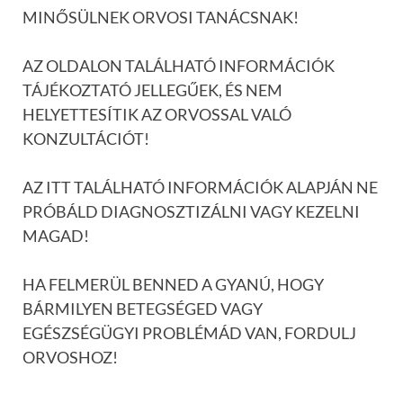
MINŐSÜLNEK ORVOSI TANÁCSNAK!
AZ OLDALON TALÁLHATÓ INFORMÁCIÓK
TÁJÉKOZTATÓ JELLEGŰEK, ÉS NEM
HELYETTESÍTIK AZ ORVOSSAL VALÓ
KONZULTÁCIÓT!
AZ ITT TALÁLHATÓ INFORMÁCIÓK ALAPJÁN NE
PRÓBÁLD DIAGNOSZTIZÁLNI VAGY KEZELNI
MAGAD!
HA FELMERÜL BENNED A GYANÚ, HOGY
BÁRMILYEN BETEGSÉGED VAGY
EGÉSZSÉGÜGYI PROBLÉMÁD VAN, FORDULJ
ORVOSHOZ!