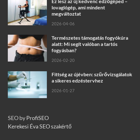
Ez lesz az új kedvenc edzőgéped –
lovaglógép, ami mindent
megváltoztat
2026-04-06
Természetes támogatás fogyókúra
alatt: Mi segít valóban a tartós
fogyásban?
2026-02-20
Fittség az újévben: szűrővizsgálatok
a sikeres edzéstervhez
2026-01-27
SEO by
ProfiSEO
Kerekesi Éva SEO szakértő