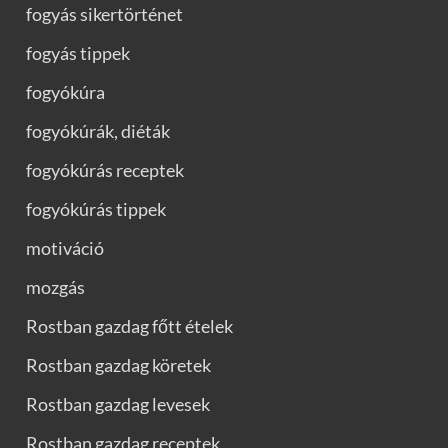
fogyás sikertörténet
fogyás tippek
fogyókúra
fogyókúrák, diéták
fogyókúrás receptek
fogyókúrás tippek
motiváció
mozgás
Rostban gazdag főtt ételek
Rostban gazdag köretek
Rostban gazdag levesek
Rostban gazdag receptek