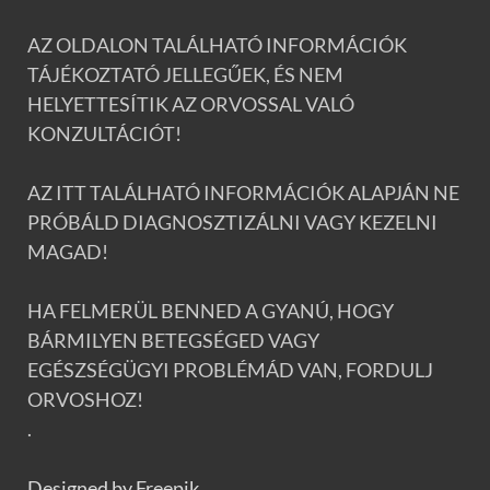
AZ OLDALON TALÁLHATÓ INFORMÁCIÓK
TÁJÉKOZTATÓ JELLEGŰEK, ÉS NEM
HELYETTESÍTIK AZ ORVOSSAL VALÓ
KONZULTÁCIÓT!
AZ ITT TALÁLHATÓ INFORMÁCIÓK ALAPJÁN NE
PRÓBÁLD DIAGNOSZTIZÁLNI VAGY KEZELNI
MAGAD!
HA FELMERÜL BENNED A GYANÚ, HOGY
BÁRMILYEN BETEGSÉGED VAGY
EGÉSZSÉGÜGYI PROBLÉMÁD VAN, FORDULJ
ORVOSHOZ!
.
Designed by Freepik