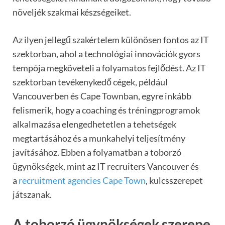
növeljék szakmai készségeiket.
Az ilyen jellegű szakértelem különösen fontos az IT
szektorban, ahol a technológiai innovációk gyors
tempója megköveteli a folyamatos fejlődést. Az IT
szektorban tevékenykedő cégek, például
Vancouverben és Cape Townban, egyre inkább
felismerik, hogy a coaching és tréningprogramok
alkalmazása elengedhetetlen a tehetségek
megtartásához és a munkahelyi teljesítmény
javításához. Ebben a folyamatban a toborzó
ügynökségek, mint az IT recruiters Vancouver és
a
recruitment agencies Cape Town
, kulcsszerepet
játszanak.
A toborzó ügynökségek szerepe