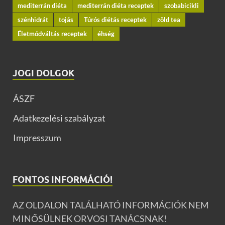
mediterrán diéta
mediterrán diéta receptek
szobabicikli
szénhidrát
tojás
Túrós diétás receptek
zöld tea
Életmódváltás receptek
éhség
JOGI DOLGOK
ÁSZF
Adatkezelési szabályzat
Impresszum
FONTOS INFORMÁCIÓ!
AZ OLDALON TALÁLHATÓ INFORMÁCIÓK NEM
MINŐSÜLNEK ORVOSI TANÁCSNAK!