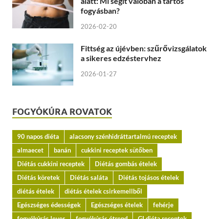
alatt: Mi segít valóban a tartós
fogyásban?
2026-02-20
Fittség az újévben: szűrővizsgálatok
a sikeres edzéstervhez
2026-01-27
FOGYÓKÚRA ROVATOK
90 napos diéta
alacsony szénhidráttartalmú receptek
almaecet
banán
cukkini receptek sütőben
Diétás cukkini receptek
Diétás gombás ételek
Diétás köretek
Diétás saláta
Diétás tojásos ételek
diétás ételek
diétás ételek csirkemellből
Egészséges édességek
Egészséges ételek
fehérje
fogyókúrás leves
fogyókúrás étrend
GI diéta receptek