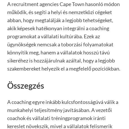
A recruitment agencies Cape Town hasonló módon
működik, és segíti a helyi és nemzetközi cégeket
abban, hogy megtalálják a legjobb tehetségeket,
akik képesek hatékonyan integrálni a coaching
programokat a vállalati kultúrába. Ezek az
ügynökségek nemcsak a toborzási folyamatokat
könnyítik meg, hanem a vállalatok hosszú távú
sikeréhez is hozzájárulnak azáltal, hogy a legjobb
szakembereket helyezik el a megfelelő pozíciókban.
Összegzés
A coaching egyre inkább kulcsfontosságúvá válik a
munkahelyi teljesítmény javításában. A vezetői
coachok és vállalati tréningprogramok iránti
kereslet növekszik, mivel a vállalatok felismerik