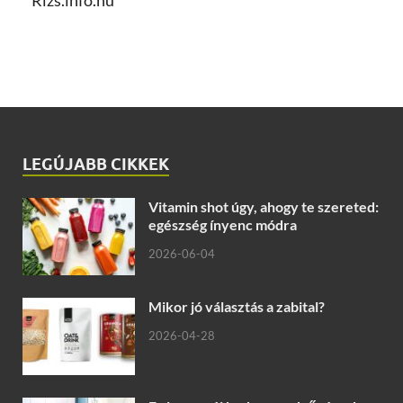
Rizs.info.hu
LEGÚJABB CIKKEK
Vitamin shot úgy, ahogy te szereted:
egészség ínyenc módra
2026-06-04
Mikor jó választás a zabital?
2026-04-28