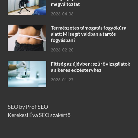
megváltoztat
2026-04-06
Természetes támogatás fogyókúra
alatt: Mi segít valóban a tartós
fogyásban?
2026-02-20
Fittség az újévben: szűrővizsgálatok
a sikeres edzéstervhez
2026-01-27
SEO by
ProfiSEO
Kerekesi Éva SEO szakértő