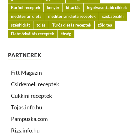
Karfiol receptek
kenyér
kitartás
legolvasottabb cikkek
mediterrán diéta
mediterrán diéta receptek
szobabicikli
szénhidrát
tojás
Túrós diétás receptek
zöld tea
Életmódváltás receptek
éhség
PARTNEREK
Fitt Magazin
Csirkemell receptek
Cukkini receptek
Tojas.info.hu
Pampuska.com
Rizs.info.hu