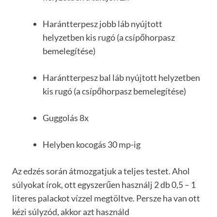
Harántterpesz jobb láb nyújtott
helyzetben kis rugó (a csípőhorpasz
bemelegítése)
Harántterpesz bal láb nyújtott helyzetben
kis rugó (a csípőhorpasz bemelegítése)
Guggolás 8x
Helyben kocogás 30 mp-ig
Az edzés során átmozgatjuk a teljes testet. Ahol
súlyokat írok, ott egyszerűen használj 2 db 0,5 – 1
literes palackot vízzel megtöltve. Persze ha van ott
kézi súlyzód, akkor azt használd