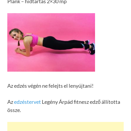
Plank – hídtartás 2×30 mp
Az edzés végén ne felejts el lenyújtani!
Az
edzéstervet
Legény Árpád fitnesz edző állította
össze.