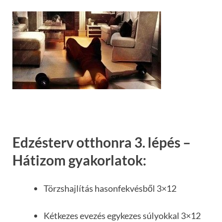
Edzésterv otthonra 3. lépés –
Hátizom gyakorlatok:
Törzshajlítás hasonfekvésből 3×12
Kétkezes evezés egykezes súlyokkal 3×12