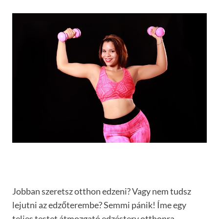
Jobban szeretsz otthon edzeni? Vagy nem tudsz
lejutni az edzőterembe? Semmi pánik! Íme egy
teljes testet átmozgató edzésterv otthonra.