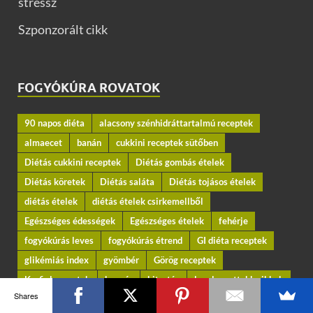
stressz
Szponzorált cikk
FOGYÓKÚRA ROVATOK
90 napos diéta
alacsony szénhidráttartalmú receptek
almaecet
banán
cukkini receptek sütőben
Diétás cukkini receptek
Diétás gombás ételek
Diétás köretek
Diétás saláta
Diétás tojásos ételek
diétás ételek
diétás ételek csirkemellből
Egészséges édességek
Egészséges ételek
fehérje
fogyókúrás leves
fogyókúrás étrend
GI diéta receptek
glikémiás index
gyömbér
Görög receptek
Karfiol receptek
kenyér
kitartás
legolvasottabb cikkek
Shares
mediterrán diéta
mediterrán diéta receptek
szobabicikli