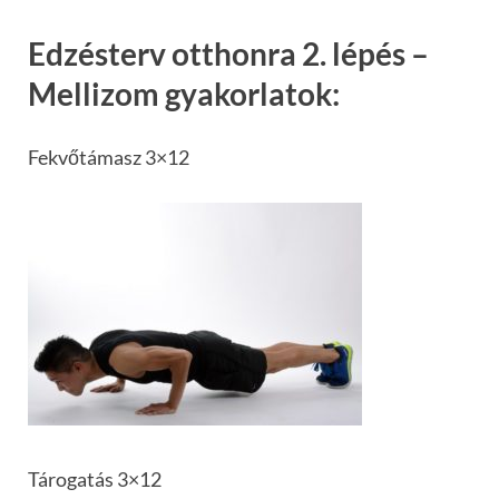
Edzésterv otthonra 2. lépés –
Mellizom gyakorlatok:
Fekvőtámasz 3×12
Tárogatás 3×12