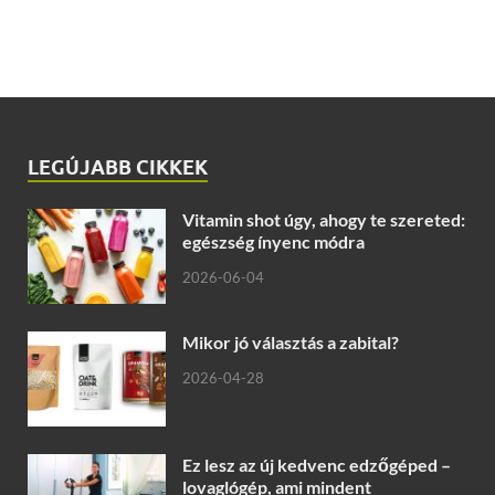
LEGÚJABB CIKKEK
Vitamin shot úgy, ahogy te szereted:
egészség ínyenc módra
2026-06-04
Mikor jó választás a zabital?
2026-04-28
Ez lesz az új kedvenc edzőgéped –
lovaglógép, ami mindent