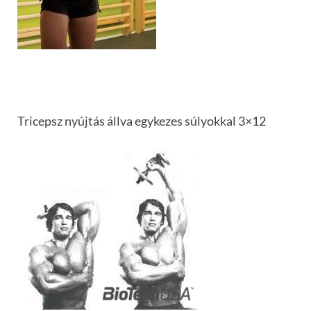
Tricepsz nyújtás állva egykezes súlyokkal 3×12