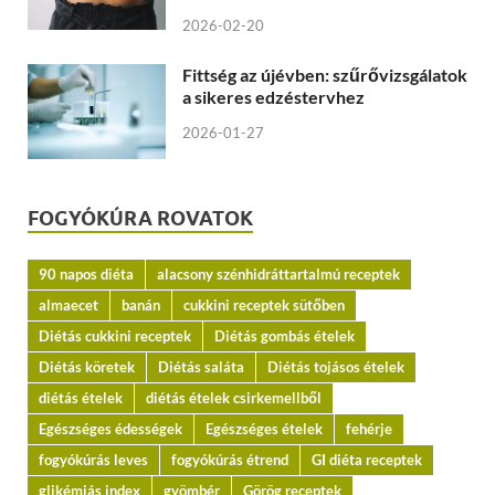
2026-02-20
Fittség az újévben: szűrővizsgálatok
a sikeres edzéstervhez
2026-01-27
FOGYÓKÚRA ROVATOK
90 napos diéta
alacsony szénhidráttartalmú receptek
almaecet
banán
cukkini receptek sütőben
Diétás cukkini receptek
Diétás gombás ételek
Diétás köretek
Diétás saláta
Diétás tojásos ételek
diétás ételek
diétás ételek csirkemellből
Egészséges édességek
Egészséges ételek
fehérje
fogyókúrás leves
fogyókúrás étrend
GI diéta receptek
glikémiás index
gyömbér
Görög receptek