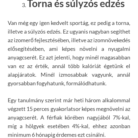
Torna és súlyzós edzés
Van még egy igen kedvelt sportág, ez pedig a torna,
illetve a súlyzós edzés. Ez ugyanis nagyban segíthet
az izomerő fejlesztésében, illetve az izomnövekedés
elősegítésében, ami képes növelni a nyugalmi
anyagcserét. Ez azt jelenti, hogy minél magasabban
van ez az érték, annál több kalóriát égetünk el
alapjáratok. Minél izmosabbak vagyunk, annál
gyorsabban fogyhatunk, formálódhatunk.
Egy tanulmány szerint már heti három alkalommal
végzett 15 perces gyakorlatsor képes megnövelni az
anyagcserét. A férfiak körében nagyjából 7%-kal,
míg a hölgyek esetében 4%-kal, ehhez azonban
minimum 6 hónapig érdemes ezt csinálni.