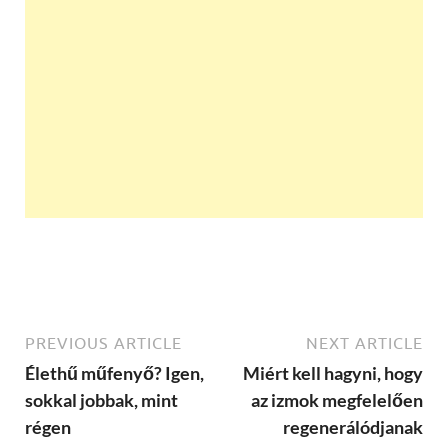
PREVIOUS ARTICLE
NEXT ARTICLE
Élethű műfenyő? Igen,
Miért kell hagyni, hogy
sokkal jobbak, mint
az izmok megfelelően
régen
regenerálódjanak