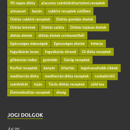
90 napos diéta
alacsony szénhidráttartalmú receptek
almaecet
banán
cukkini receptek sütőben
Diétás cukkini receptek
Diétás gombás ételek
Diétás köretek
Diétás saláta
Diétás tojásos ételek
diétás ételek
diétás ételek csirkemellből
Egészséges édességek
Egészséges ételek
fehérje
fogyókúrás leves
fogyókúrás étrend
GI diéta receptek
glikémiás index
gyömbér
Görög receptek
Karfiol receptek
kenyér
kitartás
legolvasottabb cikkek
mediterrán diéta
mediterrán diéta receptek
szobabicikli
szénhidrát
tojás
Túrós diétás receptek
zöld tea
Életmódváltás receptek
éhség
JOGI DOLGOK
ÁSZF