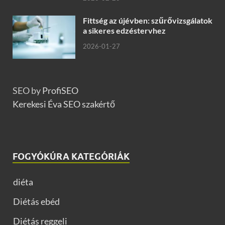
Fittség az újévben: szűrővizsgálatok
a sikeres edzéstervhez
2026-01-27
SEO by
ProfiSEO
Kerekesi Éva SEO szakértő
FOGYÓKÚRA KATEGÓRIÁK
diéta
Diétás ebéd
Diétás reggeli