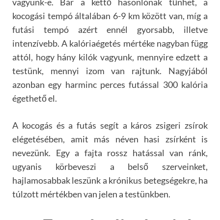
vagyunk-e. Bár a kettő hasonlónak tűnhet, a
kocogási tempó általában 6-9 km között van, míg a
futási tempó azért ennél gyorsabb, illetve
intenzívebb. A kalóriaégetés mértéke nagyban függ
attól, hogy hány kilók vagyunk, mennyire edzett a
testünk, mennyi izom van rajtunk. Nagyjából
azonban egy harminc perces futással 300 kalória
égethető el.
A kocogás és a futás segít a káros zsigeri zsírok
elégetésében, amit más néven hasi zsírként is
nevezünk. Egy a fajta rossz hatással van ránk,
ugyanis körbeveszi a belső szerveinket,
hajlamosabbak leszünk a krónikus betegségekre, ha
túlzott mértékben van jelen a testünkben.