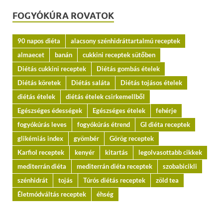
FOGYÓKÚRA ROVATOK
90 napos diéta
alacsony szénhidráttartalmú receptek
almaecet
banán
cukkini receptek sütőben
Diétás cukkini receptek
Diétás gombás ételek
Diétás köretek
Diétás saláta
Diétás tojásos ételek
diétás ételek
diétás ételek csirkemellből
Egészséges édességek
Egészséges ételek
fehérje
fogyókúrás leves
fogyókúrás étrend
GI diéta receptek
glikémiás index
gyömbér
Görög receptek
Karfiol receptek
kenyér
kitartás
legolvasottabb cikkek
mediterrán diéta
mediterrán diéta receptek
szobabicikli
szénhidrát
tojás
Túrós diétás receptek
zöld tea
Életmódváltás receptek
éhség