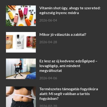
Vitamin shot úgy, ahogy te szereted:
egészség ínyenc módra
2026-06-04
Mikor jó választás a zabital?
2026-04-28
Ez lesz az új kedvenc edzőgéped –
lovaglógép, ami mindent
megváltoztat
2026-04-06
Természetes támogatás fogyókúra
alatt: Mi segít valóban a tartós
fogyásban?
2026-02-20