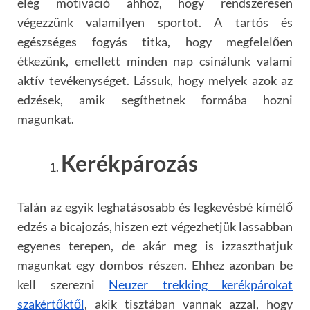
elég motiváció ahhoz, hogy rendszeresen
végezzünk valamilyen sportot. A tartós és
egészséges fogyás titka, hogy megfelelően
étkezünk, emellett minden nap csinálunk valami
aktív tevékenységet. Lássuk, hogy melyek azok az
edzések, amik segíthetnek formába hozni
magunkat.
Kerékpározás
Talán az egyik leghatásosabb és legkevésbé kímélő
edzés a bicajozás, hiszen ezt végezhetjük lassabban
egyenes terepen, de akár meg is izzaszthatjuk
magunkat egy dombos részen. Ehhez azonban be
kell szerezni
Neuzer trekking kerékpárokat
szakértőktől
, akik tisztában vannak azzal, hogy